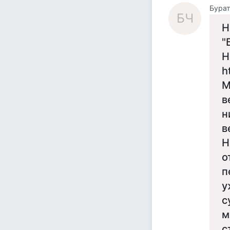
Бурат
БЧ
Н
"
Н
h
М
в
н
в
Н
о
п
у
с
м
с