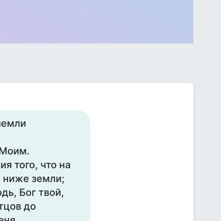
 земли
 Моим.
я того, что на
е ниже земли;
дь, Бог твой,
тцов до
еня,