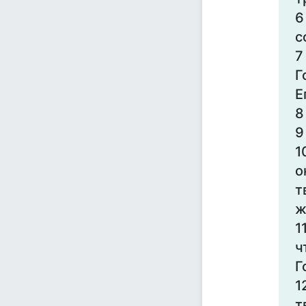
6
с
7
Г
Е
8
9
1
о
т
ж
1
ч
Г
1
т