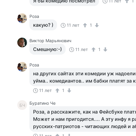
Я бы комедию посмотрел
11 лет
1
Роза
какую? )
11 лет
1
Виктор Марьянович
Смешную:-)
11 лет
1
Роза
на других сайтах эти комедии уж надоели
уйма.. комедиантов.. им бабки платят за
11 лет
1
Буратино Че
БЧ
Роза, а расскажите, как на Фейсбуке плат
Может и нам пригодится.... А эту инфу я 
русских-патриотов - читающих людей и а
11 лет
1