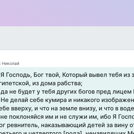
 Николай
 Я Господь, Бог твой, Который вывел тебя из
гипетской, из дома рабства;
 да не будет у тебя других богов пред лицем
 Не делай себе кумира и никакого изображени
ебе вверху, и что на земле внизу, и что в вод
 не поклоняйся им и не служи им, ибо Я Госпо
ог ревнитель, наказывающий детей за вину о
ретьего и четвертого [рода], ненавидящих М