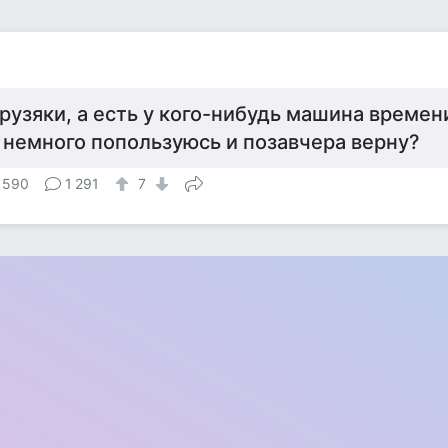
рузяки, а есть у кого-нибудь машина времен
 немного попользуюсь и позавчера верну?
 590
1 291
7