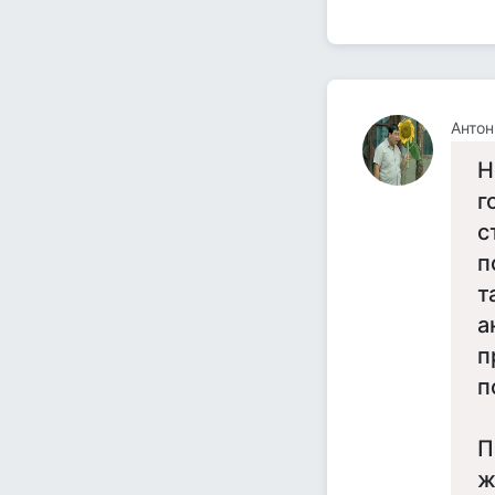
Анто
Н
г
с
п
т
а
п
п
П
ж