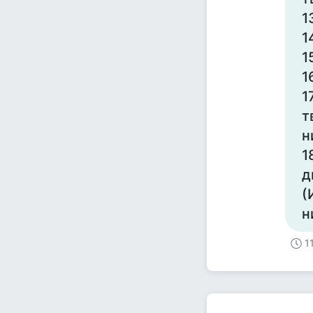
1
1
1
1
1
т
н
1
д
(
н
1