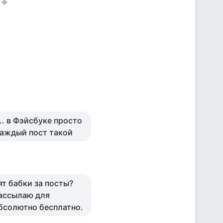
.. в Фэйсбуке просто
 каждый пост такой
ят бабки за посты?
рассылаю для
бсолютно бесплатно.