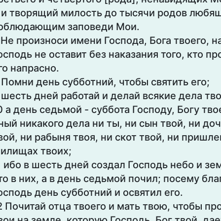
 и творящий милость до тысячи родов любя
облюдающим заповеди Мои.
 Не произноси имени Господа, Бога твоего, н
осподь не оставит без наказания того, кто п
го напрасно.
 Помни день субботний, чтобы святить его;
 шесть дней работай и делай всякие дела тво
0 а день седьмой - суббота Господу, Богу тво
ный никакого дела ни ты, ни сын твой, ни доч
вой, ни рабыня твоя, ни скот твой, ни пришле
илищах твоих;
1 ибо в шесть дней создал Господь небо и зе
то в них, а в день седьмой почил; посему бл
осподь день субботний и освятил его.
2 Почитай отца твоего и мать твою, чтобы п
вои на земле, которую Господь, Бог твой, дае