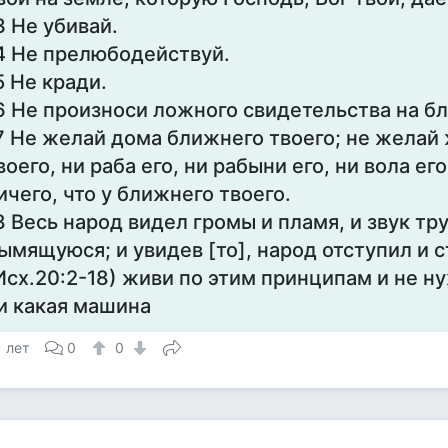
3 Не убивай.
4 Не прелюбодействуй.
5 Не кради.
6 Не произноси ложного свидетельства на бл
7 Не желай дома ближнего твоего; не желай
воего, ни раба его, ни рабыни его, ни вола его
ичего, что у ближнего твоего.
8 Весь народ видел громы и пламя, и звук тру
ымящуюся; и увидев [то], народ отступил и с
Исх.20:2-18) живи по этим принципам и не н
и какая машина
1 лет
0
0