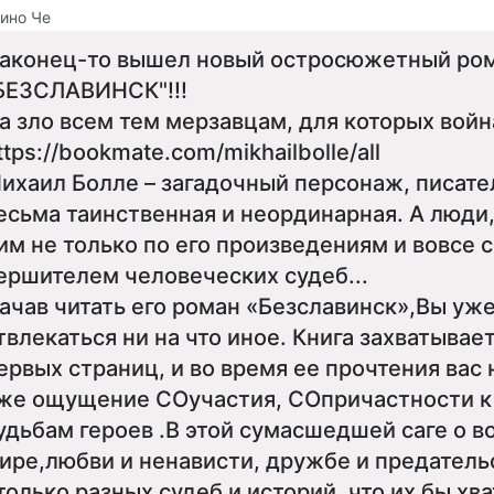
ино Че
аконец-то вышел новый остросюжетный ро
БЕЗСЛАВИНСК"!!!
а зло всем тем мерзавцам, для которых война
ttps://bookmate.com/mikhailbolle/all
ихаил Болле – загадочный персонаж, писате
есьма таинственная и неординарная. А люди
им не только по его произведениям и вовсе 
ершителем человеческих судеб...
ачав читать его роман «Безславинск»,Вы уже
твлекаться ни на что иное. Книга захватывает
ервых страниц, и во время ее прочтения вас
же ощущение СОучастия, СОпричастности к
удьбам героев .В этой сумасшедшей саге о в
ире,любви и ненависти, дружбе и предатель
только разных судеб и историй, что их бы хв