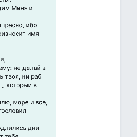
щим Меня и
апрасно, ибо
роизносит имя
и,
ему: не делай в
ь твоя, ни раб
ц, который в
млю, море и все,
агословил
родлились дни
т тебе.