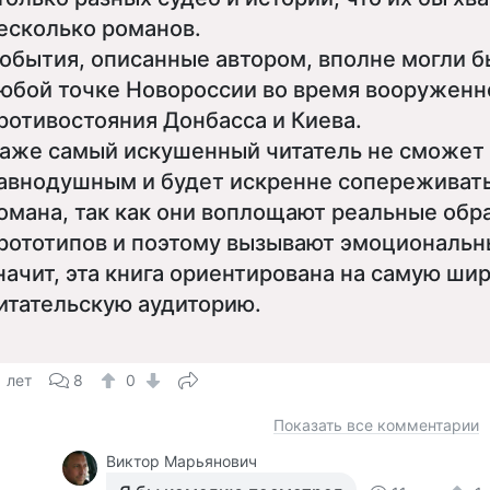
есколько романов.
обытия, описанные автором, вполне могли б
юбой точке Новороссии во время вооруженн
ротивостояния Донбасса и Киева.
аже самый искушенный читатель не сможет 
авнодушным и будет искренне сопереживать
омана, так как они воплощают реальные обр
рототипов и поэтому вызывают эмоциональны
начит, эта книга ориентирована на самую ши
итательскую аудиторию.
1 лет
8
0
Показать все комментарии
Виктор Марьянович