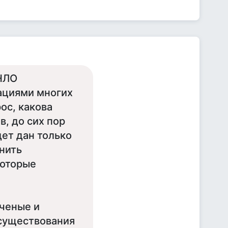
 НЛО
ациями многих
ос, какова
, до сих пор
дет дан только
нить
которые
ученые и
существования