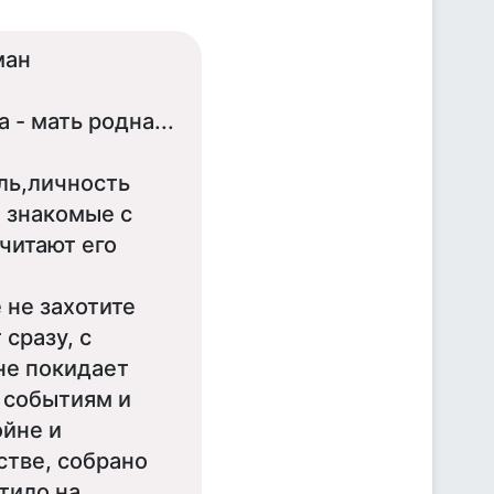
ман
 - мать родна...
ль,личность
, знакомые с
считают его
 не захотите
 сразу, с
 не покидает
 событиям и
ойне и
стве, собрано
атило на