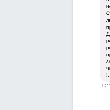
н
С
л
п
Д
р
р
п
з
ч
!.
1