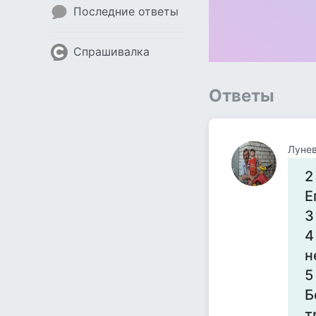
Последние ответы
Спрашивалка
Ответы
Лунев
2
Е
3
4
н
5
Б
т