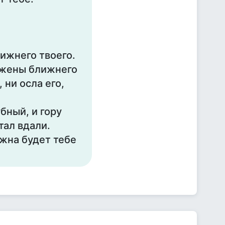
ижнего твоего.
 жены ближнего
, ни осла его,
бный, и гору
тал вдали.
ужна будет тебе