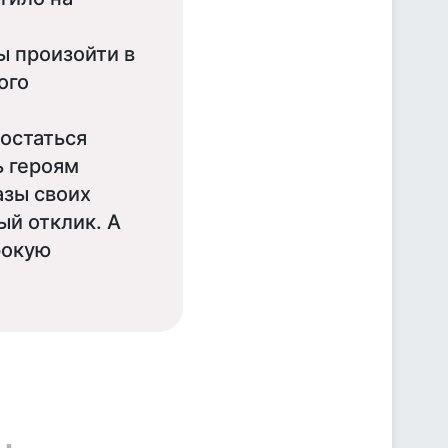
ы произойти в
ого
остаться
 героям
азы своих
й отклик. А
рокую