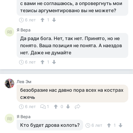
с вами не соглашаюсь, а опровергнуть мои
тезисы аргументировано вы не можете?
6 лет
1
Я Вера
ЯВ
Да ради бога. Нет, так нет. Принято, но не
понято. Ваша позиция не понята. А наездов
нет. Даже не думайте
6 лет
1
Лев Эм
безобразие нас давно пора всех на кострах
сжечь
6 лет
1
0
Я Вера
ЯВ
Кто будет дрова колоть?
6 лет
1