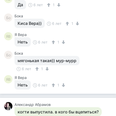
Да
6 лет
1
Бока
Бо
Киса Вера))
6 лет
1
Я Вера
ЯВ
Неть
6 лет
1
Бока
Бо
мягонькая такая)) мур-мурр
6 лет
1
Я Вера
ЯВ
Неть
6 лет
1
Александр Абрамов
когти выпустила. в кого бы вцепиться?