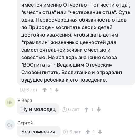
имеется именно Отчество - "от чести отца",
"в честь отца" или "чествование отца". Суть
одна. Первоочередная обязанность отцов
по Природе - воспитать своих детей
достойно уважения, чтобы дать детям
"трамплин" жизненных ценностей для
самостоятельной жизни с честью и
совестью. Не зря ведь значение слова
"ВОСпитать" - Ведающим Отеческим
Словом питать. Воспитание и определит
будущее ребенка и его поведение.
6 лет
1
Я Вера
ЯВ
Ну и молодец
6 лет
1
Сергей
Се
Без сомнения.
6 лет
1