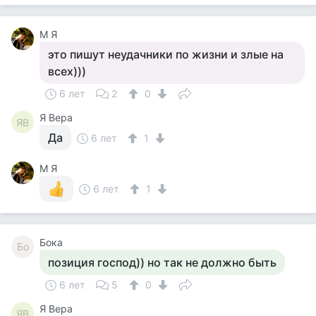
М Я
это пишут неудачники по жизни и злые на
всех)))
6 лет
2
0
Я Вера
ЯВ
Да
6 лет
1
М Я
6 лет
1
Бока
Бо
позиция господ)) но так не должно быть
6 лет
5
0
Я Вера
ЯВ