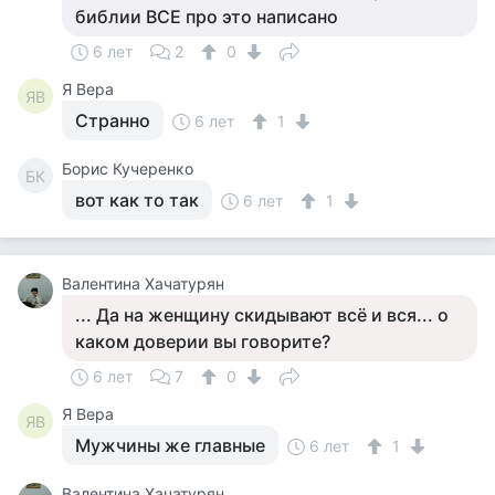
библии ВСЕ про это написано
6 лет
2
0
Я Вера
ЯВ
Странно
6 лет
1
Борис Кучеренко
БК
вот как то так
6 лет
1
Валентина Хачатурян
... Да на женщину скидывают всё и вся... о
каком доверии вы говорите?
6 лет
7
0
Я Вера
ЯВ
Мужчины же главные
6 лет
1
Валентина Хачатурян