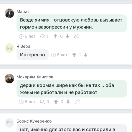
Марат
Везде химия - отцовскую любовь вызывает
гормон вазопрессин у мужчин.
6 лет
1
0
Я Вера
ЯВ
Интересно
6 лет
1
Мохарям Ханипов
держи корман шире как бы не так .. оба
жены не работали и не работают
6 лет
0
0
Борис Кучеренко
БК
нет, именно для этого вас и сотворили в