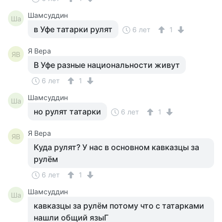
Шамсуддин
Ша
в Уфе татарки рулят
6 лет
1
Я Вера
ЯВ
В Уфе разные национальности живут
6 лет
1
Шамсуддин
Ша
но рулят татарки
6 лет
1
Я Вера
ЯВ
Куда рулят? У нас в основном кавказцы за
рулём
6 лет
1
Шамсуддин
Ша
кавказцы за рулём потому что с татарками
нашли общий языГ