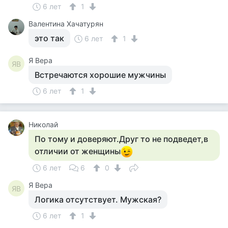
6 лет
1
Валентина Хачатурян
это так
6 лет
1
Я Вера
ЯВ
Встречаются хорошие мужчины
6 лет
1
Николай
По тому и доверяют.Друг то не подведет,в
отличии от женщины
6 лет
6
0
Я Вера
ЯВ
Логика отсутствует. Мужская?
6 лет
1