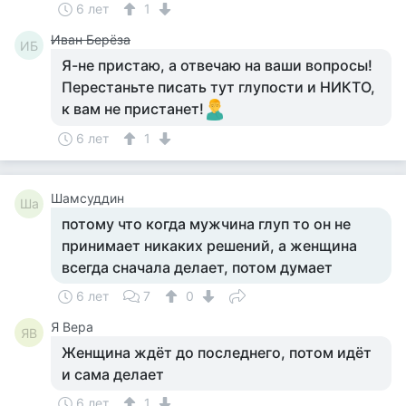
6 лет
1
Иван Берёза
ИБ
Я-не пристаю, а отвечаю на ваши вопросы!
Перестаньте писать тут глупости и НИКТО,
к вам не пристанет!
6 лет
1
Шамсуддин
Ша
потому что когда мужчина глуп то он не
принимает никаких решений, а женщина
всегда сначала делает, потом думает
6 лет
7
0
Я Вера
ЯВ
Женщина ждёт до последнего, потом идёт
и сама делает
6 лет
1