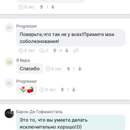
6 лет
1
Progressor
Pr
Поверьте,что так не у всех!Примите мои
соболезнования!
6 лет
2
0
Я Вера
ЯВ
Спасибо
6 лет
1
Progressor
Pr
6 лет
1
Барон Де Гофмансталь
Это то, что вы умеете делать
исключительно хорошо!)))