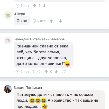
6 лет
1
Я Вера
ЯВ
О как
6 лет
1
Геннадий Витальевич Чичеров
ГВ
"женщиной славно от века
всё, чем богата семья,
женщина - друг человека,
даже когда он - свинья !"
6 лет
0
0
Вадим Потёмкин
Патамушо дети - эт ищо тож не совсем
люди.
А хозяйство - так ваще не
про людей...