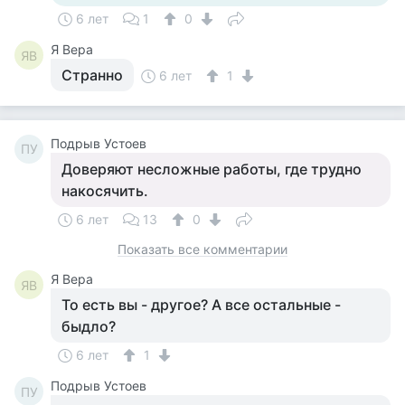
6 лет
1
0
Я Вера
ЯВ
Странно
6 лет
1
Подрыв Устоев
ПУ
Доверяют несложные работы, где трудно
накосячить.
6 лет
13
0
Показать все комментарии
Я Вера
ЯВ
То есть вы - другое? А все остальные -
быдло?
6 лет
1
Подрыв Устоев
ПУ