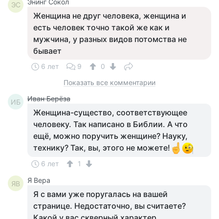
Энинг Сокол
ЭС
Женщина не друг человека, женщина и
есть человек точно такой же как и
мужчина, у разных видов потомства не
бывает
6 лет
9
0
Показать все комментарии
Иван Берёза
ИБ
Женщина-существо, соответствующее
человеку. Так написано в Библии. А что
ещё, можно поручить женщине? Науку,
технику? Так, вы, этого не можете!
6 лет
1
Я Вера
ЯВ
Я с вами уже поругалась на вашей
странице. Недостаточно, вы считаете?
Какой у вас скверный характер