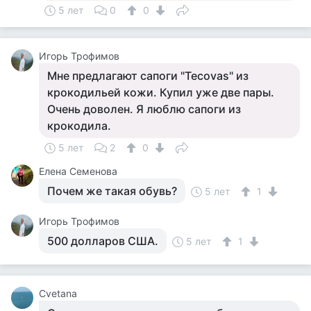
5 лет
0
0
Игорь Трофимов
Мне предлагают сапоги "Tecovas" из
крокодильей кожи. Купил уже две пары.
Очень доволен. Я люблю сапоги из
крокодила.
5 лет
2
0
Елена Семенова
Почем же такая обувь?
5 лет
1
Игорь Трофимов
500 долларов США.
5 лет
1
Cvetana