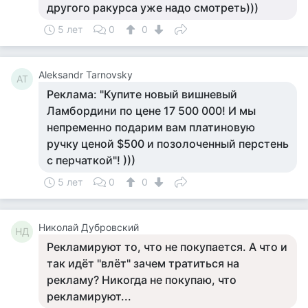
другого ракурса уже надо смотреть)))
5 лет
0
0
Aleksandr Tarnovsky
AT
Реклама: "Купите новый вишневый
Ламбордини по цене 17 500 000! И мы
непременно подарим вам платиновую
ручку ценой $500 и позолоченный перстень
с перчаткой"! )))
5 лет
0
0
Николай Дубровский
НД
Рекламируют то, что не покупается. А что и
так идёт "влёт" зачем тратиться на
рекламу? Никогда не покупаю, что
рекламируют...