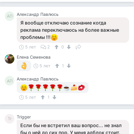
Александр Павлюсь
АП
Я вообще отключаю сознание когда
реклама переключаюсь на более важные
проблемы !!!
5 лет
2
0
Елена Семенова
5 лет
1
Александр Павлюсь
АП
5 лет
1
Trigger
Tr
Если бы не встретил ваш вопрос... не знал
бы о ней до сих пор. У меня адблок стоит.