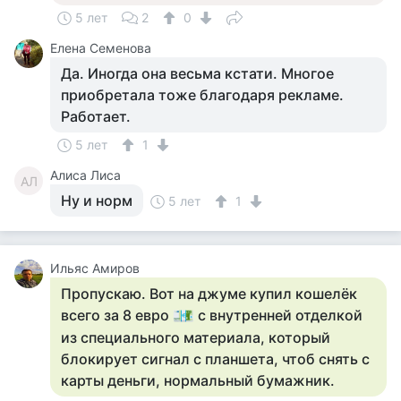
5 лет
2
0
Елена Семенова
Да. Иногда она весьма кстати. Многое
приобретала тоже благодаря рекламе.
Работает.
5 лет
1
Алиса Лиса
АЛ
Ну и норм
5 лет
1
Ильяс Амиров
Пропускаю. Вот на джуме купил кошелёк
всего за 8 евро
с внутренней отделкой
из специального материала, который
блокирует сигнал с планшета, чтоб снять с
карты деньги, нормальный бумажник.