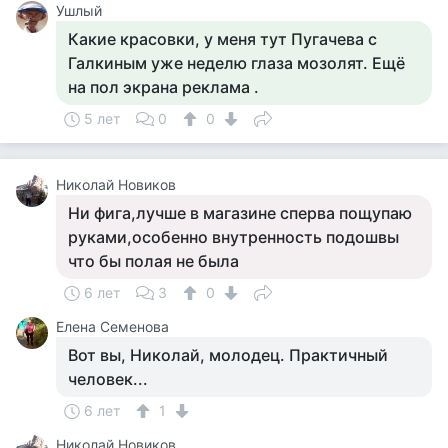
Ушлый
Какие красовки, у меня тут Пугачева с
Галкиным уже неделю глаза мозолят. Ещё
на пол экрана реклама .
5 лет
0
0
Николай Новиков
Ни фига,лучше в магазине сперва пощупаю
руками,особенно внутренность подошвы
что бы полая не была
6 лет
3
0
Елена Семенова
Вот вы, Николай, молодец. Практичный
человек...
6 лет
1
Николай Новиков