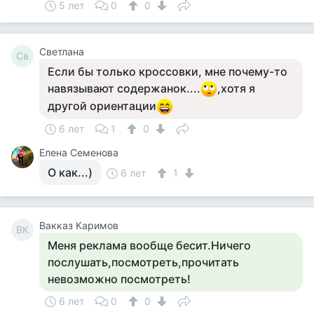
5 лет
0
0
Светлана
Св
Если бы только кроссовки, мне почему-то
навязывают содержанок....
,хотя я
другой ориентации
6 лет
1
0
Елена Семенова
О как...)
6 лет
1
Вакказ Каримов
ВК
Меня реклама вообще бесит.Ничего
послушать,посмотреть,прочитать
невозможно посмотреть!
6 лет
0
0