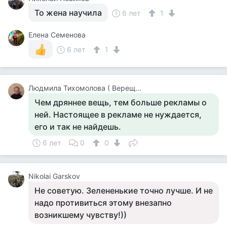
То жена научила
6 лет
1
Елена Семенова
6 лет
1
Людмила Тихомолова ( Верещагина )
Чем дряннее вещь, тем больше рекламы о
ней. Настоящее в рекламе не нуждается,
его и так не найдешь.
6 лет
0
0
Nikolai Garskov
Не советую. Зелененькие точно лучше. И не
надо противиться этому внезапно
возникшему чувству!))