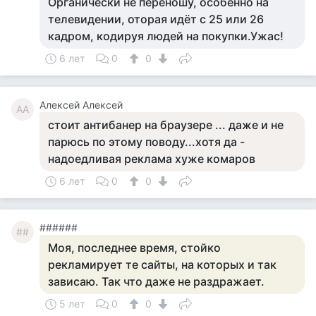
Органически не переношу, особенно на
телевидении, оторая идёт с 25 или 26
кадром, кодируя людей на покупки.Ужас!
6 лет
0
0
Алексей Aлексей
АA
стоит антибанер на браузере ... даже и не
парюсь по этому поводу...хотя да -
надоедливая реклама хуже комаров
6 лет
0
0
######
##
Моя, последнее время, стойко
рекламирует те сайты, на которых и так
зависаю. Так что даже не раздражает.
5 лет
0
0