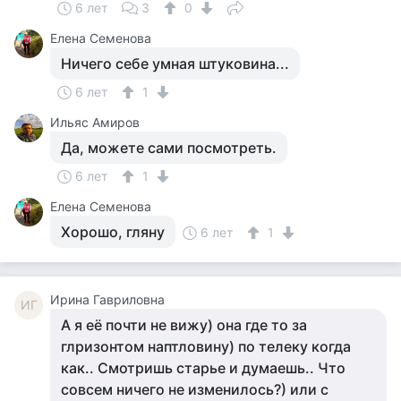
6 лет
3
0
Елена Семенова
Ничего себе умная штуковина...
6 лет
1
Ильяс Амиров
Да, можете сами посмотреть.
6 лет
1
Елена Семенова
Хорошо, гляну
6 лет
1
Ирина Гавриловна
ИГ
А я её почти не вижу) она где то за
глризонтом наптловину) по телеку когда
как.. Смотришь старье и думаешь.. Что
совсем ничего не изменилось?) или с