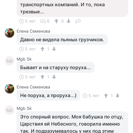
транспортных компаний. И то, пока
трезвые...
5 лет
6
0
Елена Семенова
Давно не видела пьяных грузчиков.
5 лет
1
Mgb Sk
MS
Бывает и на старуху поруха...
5 лет
1
Елена Семенова
Не поруха, а проруха...)
5 лет
1
Mgb Sk
MS
Это спорный вопрос. Моя бабушка по отцу,
Царствия ей Небесного, говорила именно
так. И подразумевалось у них под этим