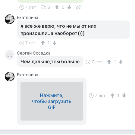
7 лет
3
0
Екатерина
я все же верю, что не мы от них
произошли..а наоборот))))
7 лет
1
Сергей Соседка
СС
Чем дальше,тем больше
7 лет
1
Екатерина
Нажмите,
7 лет
1
чтобы загрузить
GIF