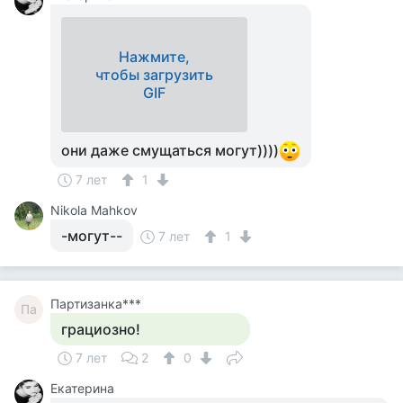
Нажмите,
чтобы загрузить
GIF
они даже смущаться могут))))
7 лет
1
Nikola Mahkov
-могут--
7 лет
1
Партизанка***
Па
грациозно!
7 лет
2
0
Екатерина