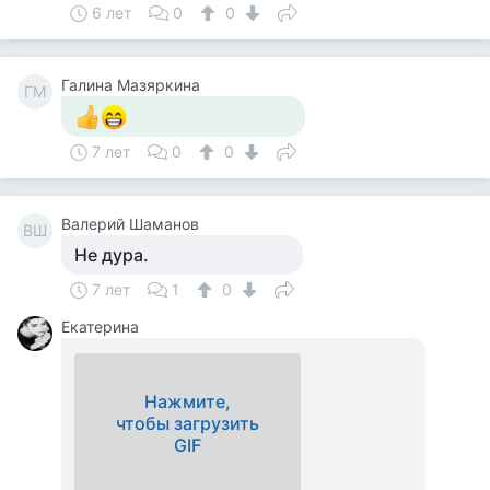
6 лет
0
0
Галина Мазяркина
ГМ
7 лет
0
0
Валерий Шаманов
ВШ
Не дура.
7 лет
1
0
Екатерина
Нажмите,
чтобы загрузить
GIF