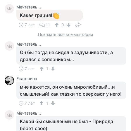
Мечтатель...
Ме
Какая грация!
7 лет
11
0
Показать все комментарии
Мечтатель...
Ме
Он бы тогда не сидел в задумчивости, а
дрался с соперником...
7 лет
1
Екатерина
мне кажется, он очень миролюбивый...и
смышленый! как глазки то сверкают у него!
7 лет
1
Мечтатель...
Ме
Какой бы смышленый не был - Природа
берет своё)