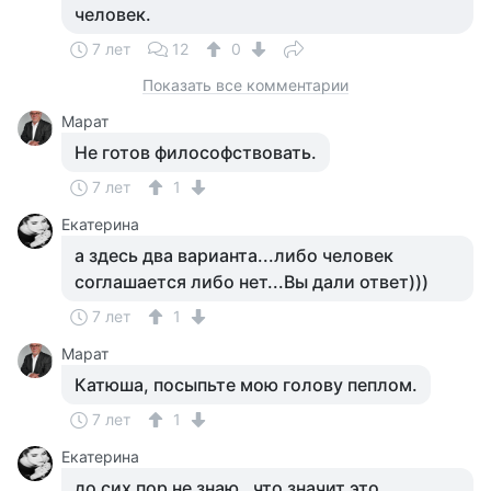
человек.
7 лет
12
0
Показать все комментарии
Марат
Не готов философствовать.
7 лет
1
Екатерина
а здесь два варианта...либо человек
соглашается либо нет...Вы дали ответ)))
7 лет
1
Марат
Катюша, посыпьте мою голову пеплом.
7 лет
1
Екатерина
до сих пор не знаю , что значит это