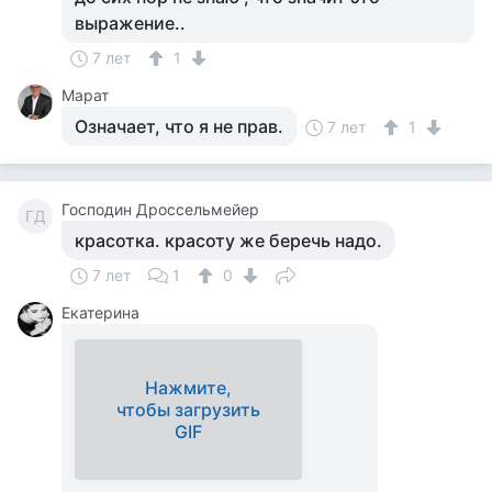
выражение..
7 лет
1
Марат
Означает, что я не прав.
7 лет
1
Господин Дроссельмейер
ГД
красотка. красоту же беречь надо.
7 лет
1
0
Екатерина
Нажмите,
чтобы загрузить
GIF