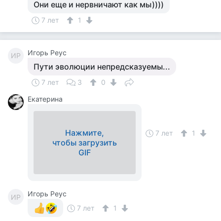
Они еще и нервничают как мы))))
7 лет
1
Игорь Реус
ИР
Пути эволюции непредсказуемы...
7 лет
3
0
Екатерина
Нажмите,
7 лет
1
чтобы загрузить
GIF
Игорь Реус
ИР
7 лет
1