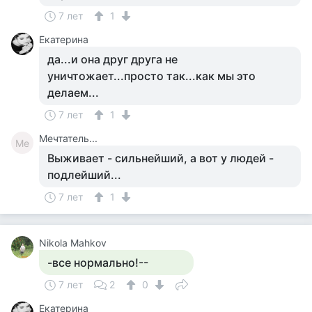
7 лет
1
Екатерина
да...и она друг друга не
уничтожает...просто так...как мы это
делаем...
7 лет
1
Мечтатель...
Ме
Выживает - сильнейший, а вот у людей -
подлейший...
7 лет
1
Nikola Mahkov
-все нормально!--
7 лет
2
0
Екатерина