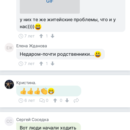
GIF
у них те же житейские проблемы, что и у
нас))))
7 лет
1
Елена Жданова
ЕЖ
Недаром-почти родственники...
7 лет
1
Кристина.
6 лет
0
0
Сергей Соседка
СС
Вот люди начали ходить