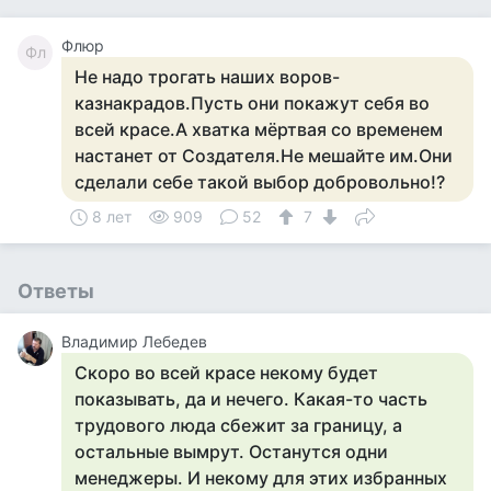
Флюр
Фл
Не надо трогать наших воров-
казнакрадов.Пусть они покажут себя во
всей красе.А хватка мёртвая со временем
настанет от Создателя.Не мешайте им.Они
сделали себе такой выбор добровольно!?
8 лет
909
52
7
Ответы
Владимир Лебедев
Скоро во всей красе некому будет
показывать, да и нечего. Какая-то часть
трудового люда сбежит за границу, а
остальные вымрут. Останутся одни
менеджеры. И некому для этих избранных