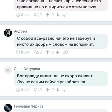
Я не согласна....насчет кары небесной это
правильно но и мириться с этим нельзя.
8 лет
0
0
Андрей
С собой все-равно ничего не заберут и
никто их добрым словом не вспомнит.
8 лет
0
0
Лана Остудина
ЛО
Бог правду видит, да не скоро скажет.
Лучше самим сейчас разобраться.
8 лет
0
0
Геннадий Зернов