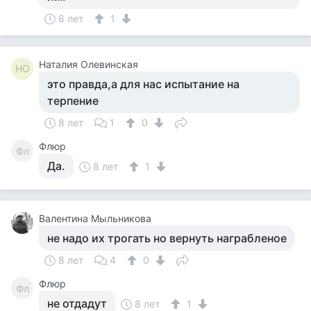
8 лет
1
Наталия Олевинская
НО
это правда,а для нас испытание на
терпение
8 лет
1
0
Флюр
Фл
Да.
8 лет
1
Валентина Мыльникова
не надо их трогать но вернуть награбленое
8 лет
4
0
Флюр
Фл
не отдадут
8 лет
1