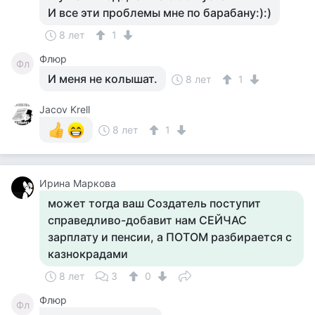
И все эти проблемы мне по барабану:):)
8 лет
1
Флюр
Фл
И меня не колышат.
8 лет
1
Jacov Krell
8 лет
1
Ирина Маркова
может тогда ваш Создатель поступит
справедливо-добавит нам СЕЙЧАС
зарплату и пенсии, а ПОТОМ разбирается с
казнокрадами
8 лет
3
0
Флюр
Фл