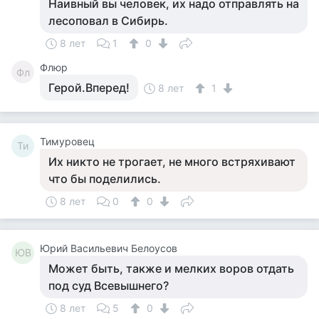
Наивный вы человек, их надо отправлять на
лесоповал в Сибирь.
8 лет
1
0
Флюр
Фл
Герой.Вперед!
8 лет
1
Тимуровец
Ти
Их никто не трогает, не много встряхивают
что бы поделились.
8 лет
0
0
Юрий Васильевич Белоусов
ЮВ
Может быть, также и мелких воров отдать
под суд Всевышнего?
8 лет
5
0