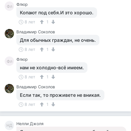
Флюр
Фл
Копают под себя.И это хорошо.
8 лет
1
Владимир Соколов
Для обычных граждан, не очень.
8 лет
1
Флюр
Фл
нам не холодно-всё имеем.
8 лет
1
Владимир Соколов
Если так, то проживете не вникая.
8 лет
1
Нелли Джоля
НД