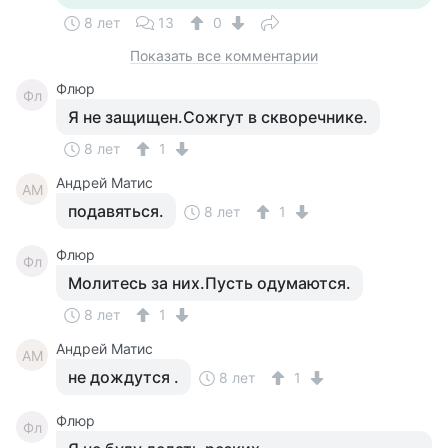
8 лет
13
0
Показать все комментарии
Флюр
Фл
Я не защищен.Сожгут в скворечнике.
8 лет
1
Андрей Матис
АМ
подавяться.
8 лет
1
Флюр
Фл
Молитесь за них.Пусть одумаются.
8 лет
1
Андрей Матис
АМ
не дождутся .
8 лет
1
Флюр
Фл