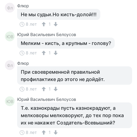
Флюр
Фл
Не мы судьи.Но кисть-долой!!!
8 лет
1
Юрий Васильевич Белоусов
ЮВ
Мелким - кисть, а крупным - голову?
8 лет
1
Флюр
Фл
При своевременной правильной
профилактике до этого не дойдёт.
8 лет
1
Юрий Васильевич Белоусов
ЮВ
Т.е. казнокрады пусть казнокрадуют, а
мелковоры мелковоруют, до тех пор пока
их не накажет Создатель-Всевышний?
8 лет
1