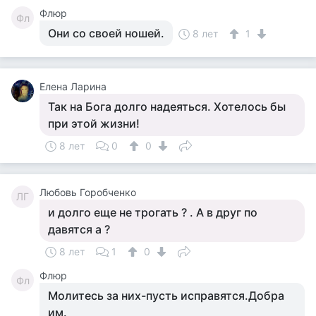
Флюр
Фл
Они со своей ношей.
8 лет
1
Елена Ларина
Так на Бога долго надеяться. Хотелось бы
при этой жизни!
8 лет
0
0
Любовь Горобченко
ЛГ
и долго еще не трогать ? . А в друг по
давятся а ?
8 лет
1
0
Флюр
Фл
Молитесь за них-пусть исправятся.Добра
им.