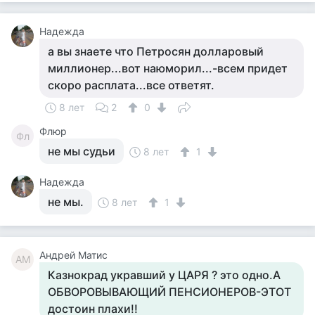
Надежда
а вы знаете что Петросян долларовый
миллионер...вот наюморил...-всем придет
скоро расплата...все ответят.
8 лет
2
0
Флюр
Фл
не мы судьи
8 лет
1
Надежда
не мы.
8 лет
1
Андрей Матис
АМ
Казнокрад укравший у ЦАРЯ ? это одно.А
ОБВОРОВЫВАЮЩИЙ ПЕНСИОНЕРОВ-ЭТОТ
достоин плахи!!