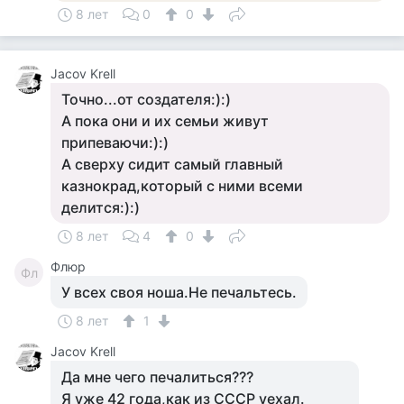
8 лет
0
0
Jacov Krell
Точно...от создателя:):)
А пока они и их семьи живут
припеваючи:):)
А сверху сидит самый главный
казнокрад,который с ними всеми
делится:):)
8 лет
4
0
Флюр
Фл
У всех своя ноша.Не печальтесь.
8 лет
1
Jacov Krell
Да мне чего печалиться???
Я уже 42 года,как из СССР уехал.