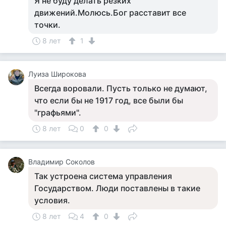
Я не буду делать резких
движений.Молюсь.Бог расставит все
точки.
8 лет
1
Луиза Широкова
Всегда воровали. Пусть только не думают,
что если бы не 1917 год, все были бы
"графьями".
8 лет
0
0
Владимир Соколов
Так устроена система управления
Государством. Люди поставлены в такие
условия.
8 лет
4
0