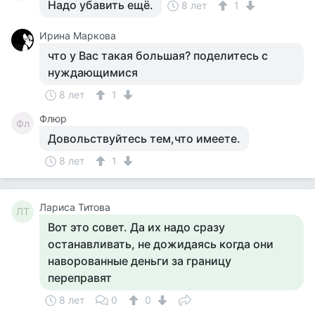
Надо убавить ещё.
8 лет
1
Ирина Маркова
что у Вас такая большая? поделитесь с
нуждающимися
8 лет
1
Флюр
Фл
Довольствуйтесь тем,что имеете.
8 лет
1
Лариса Титова
ЛТ
Вот это совет. Да их надо сразу
останавливать, не дожидаясь когда они
наворованные деньги за границу
переправят
8 лет
0
0