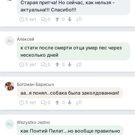
Старая притча! Но сейчас, как нельзя -
актуальна!!! Спасибо!!!
5 лет
0
0
Алексей
Ал
к стати после смерти отца умер пес через
несколько дней
5 лет
0
0
Ботzман Барисыч
аа..я понял..собака была заколдованная!
5 лет
0
0
Wszystko Jedno
WJ
как Понтий Пилат...но вообще правильно