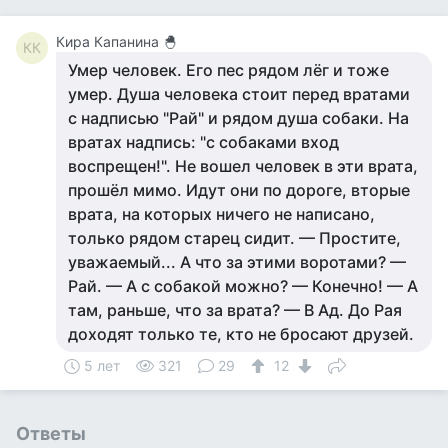
Кира Капанина 🐣
КК
Умер человек. Его пес рядом лёг и тоже
умер. Душа человека стоит перед вратами
с надписью "Рай" и рядом душа собаки. На
вратах надпись: "с собаками вход
воспрещен!". Не вошел человек в эти врата,
прошёл мимо. Идут они по дороге, вторые
врата, на которых ничего не написано,
только рядом старец сидит. — Простите,
уважаемый... А что за этими воротами? —
Рай. — А с собакой можно? — Конечно! — А
там, раньше, что за врата? — В Ад. До Рая
доходят только те, кто не бросают друзей.
5 лет
321
29
12
Ответы