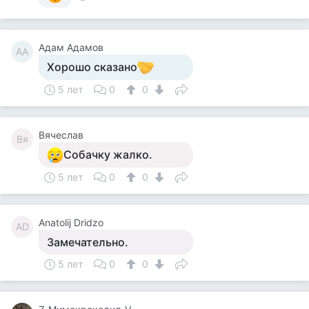
Адам Адамов
АА
Хорошо сказано
5 лет
0
0
Вячеслав
Вя
Собачку жалко.
5 лет
0
0
Anatolij Dridzo
AD
Замечательно.
5 лет
0
0