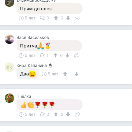
Z-Мимокрокодил-V
Прям до слез.
5 лет
0
0
Вася Васильков
Притча
5 лет
1
0
Кира Капанина 🐣
КК
Даа
5 лет
1
Пчёлка
5 лет
0
0