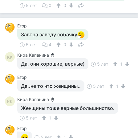
5 лет
0
0
Егор
Завтра заведу собачку
5 лет
4
0
Кира Капанина 🐣
КК
Да, они хорошие, верные)
5 лет
1
Егор
Да..не то что женщины..
5 лет
1
Кира Капанина 🐣
КК
Женщины тоже верные большинство.
5 лет
1
Егор
5 лет
1