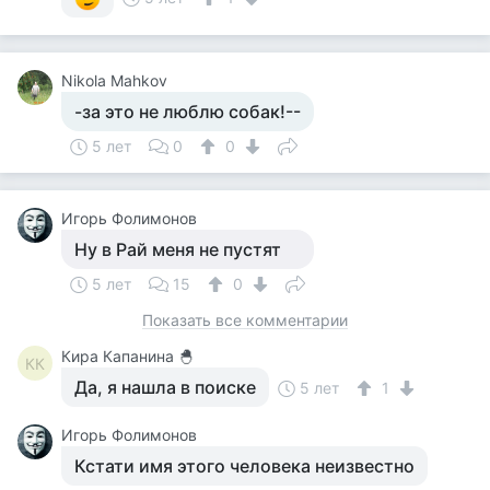
Nikola Mahkov
-за это не люблю собак!--
5 лет
0
0
Игорь Фолимонов
Ну в Рай меня не пустят
5 лет
15
0
Показать все комментарии
Кира Капанина 🐣
КК
Да, я нашла в поиске
5 лет
1
Игорь Фолимонов
Кстати имя этого человека неизвестно