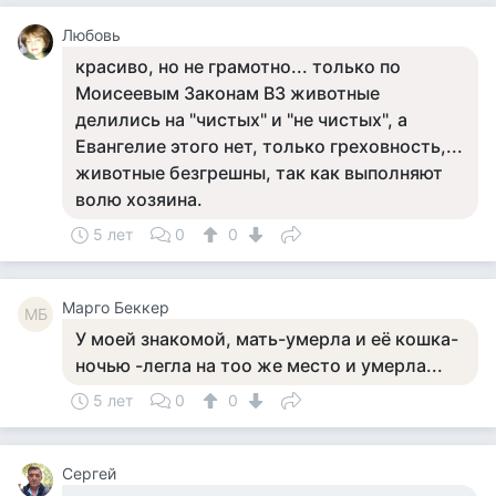
Любовь
красиво, но не грамотно... только по
Моисеевым Законам ВЗ животные
делились на "чистых" и "не чистых", а
Евангелие этого нет, только греховность,...
животные безгрешны, так как выполняют
волю хозяина.
5 лет
0
0
Mарго Беккер
MБ
У моей знакомой, мать-умерла и её кошка-
ночью -легла на тоо же место и умерла...
5 лет
0
0
Сергей