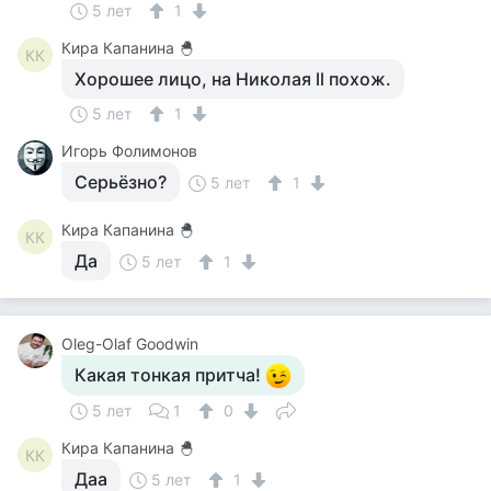
5 лет
1
Кира Капанина 🐣
КК
Хорошее лицо, на Николая ll похож.
5 лет
1
Игорь Фолимонов
Серьёзно?
5 лет
1
Кира Капанина 🐣
КК
Да
5 лет
1
Oleg-Olaf Goodwin
Какая тонкая притча!
5 лет
1
0
Кира Капанина 🐣
КК
Даа
5 лет
1