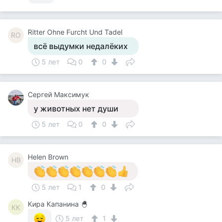
Ritter Ohne Furcht Und Tadel
RO
всё выдумки недалёких
5 лет
0
0
Сергей Максимук
у животных нет души
5 лет
0
0
Helen Brown
HB
5 лет
1
0
Кира Капанина 🐣
КК
5 лет
1