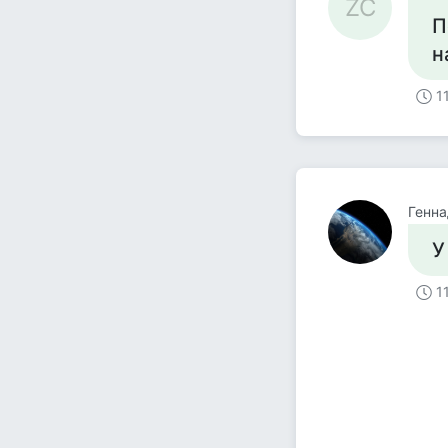
ZC
П
н
1
Генна
У
1