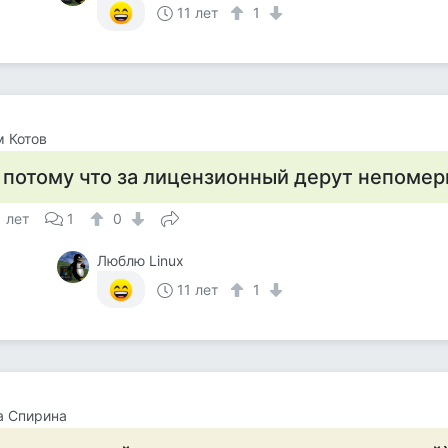
11 лет
1
 Котов
 потому что за лицензионный дерут непомер
1 лет
1
0
Люблю Linux
11 лет
1
а Спирина