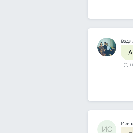
Вадим
А
1
Ирин
ИС