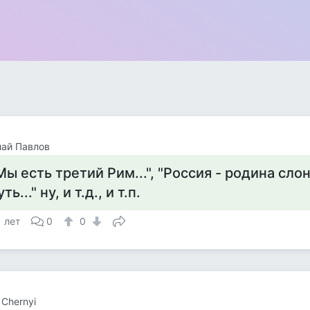
ай Павлов
Мы есть третий Рим...", "Россия - родина слон
уть..." ну, и т.д., и т.п.
1 лет
0
0
 Chernyi