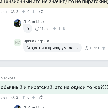
ицензионный это не значит,что не пиратский
1 лет
2
0
Люблю Linux
:?
11 лет
1
Ирина Спирина
ИС
Ага,вот и я призадумалась.
11 лет
 Чернова
 обычный и пиратский, это не однои то же?)))
1 лет
2
0
Люблю Linux