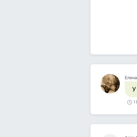
Елена
У
1