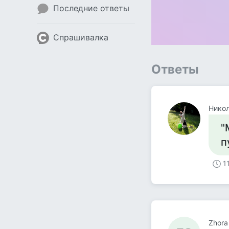
Последние ответы
Спрашивалка
Ответы
Никол
"
п
1
Zhora