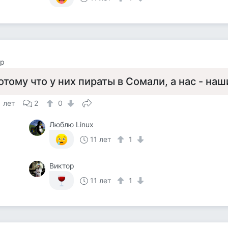
ор
отому что у них пираты в Сомали, а нас - наш
1 лет
2
0
Люблю Linux
11 лет
1
Виктор
11 лет
1