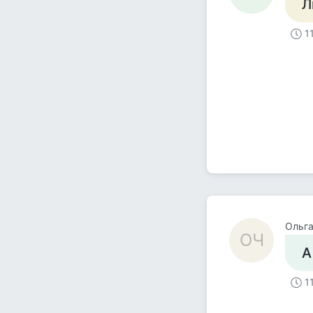
Л
1
Ольга
ОЧ
А
1