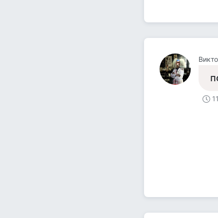
Викт
п
1