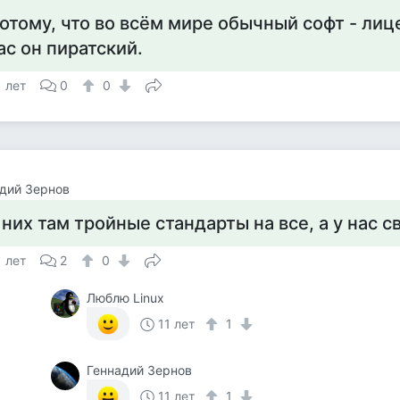
отому, что во всём мире обычный софт - лиц
ас он пиратский.
1 лет
0
0
дий Зернов
 них там тройные стандарты на все, а у нас 
1 лет
2
0
Люблю Linux
11 лет
1
Геннадий Зернов
11 лет
1