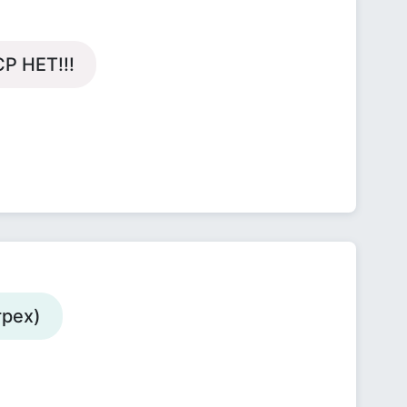
СР НЕТ!!!
грех)