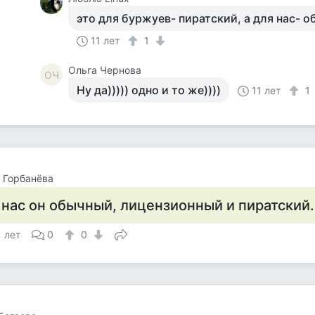
это для буржуев- пиратский, а для нас- о
11 лет
1
Ольга Чернова
ОЧ
Ну да))))) одно и то же))))
11 лет
1
 Горбанёва
 нас он обычный, лицензионный и пиратский.
1 лет
0
0