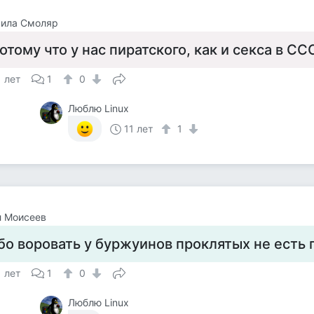
ила Смоляр
отому что у нас пиратского, как и секса в СС
1 лет
1
0
Люблю Linux
11 лет
1
л Моисеев
бо воровать у буржуинов проклятых не есть 
1 лет
1
0
Люблю Linux