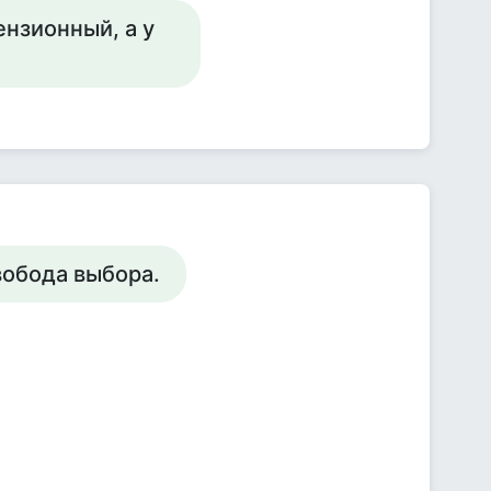
ензионный, а у
свобода выбора.