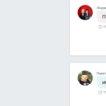
Людм
П
1
Паве
и
1