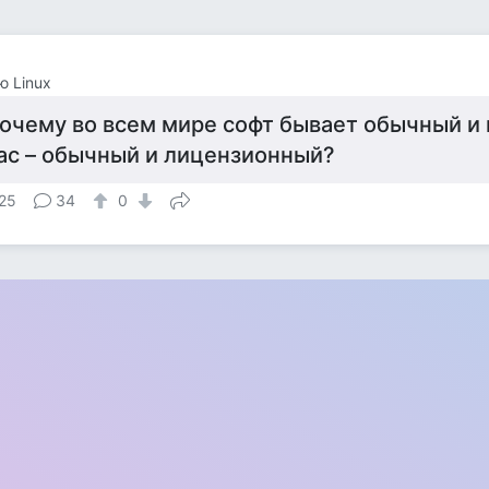
 Linux
очему во всем мире софт бывает обычный и п
ас – обычный и лицензионный?
25
34
0