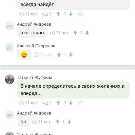
всегда найдёт
11 лет
2
0
Андрей Андреев
АА
это точно
11 лет
1
Алексей Сапронов
АС
11 лет
1
Татьяна Жуткина
В начале определитесь в своих желаниях и
вперед...
11 лет
2
0
Андрей Андреев
АА
ок
11 лет
1
Татьяна Жуткина