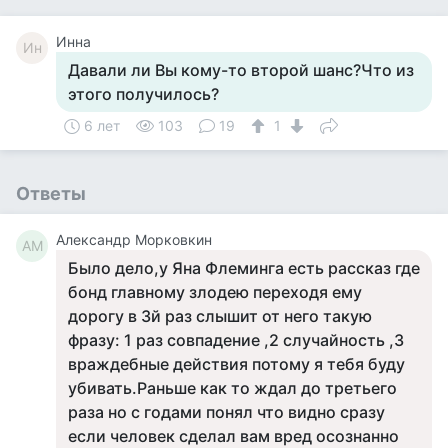
Инна
Ин
Давали ли Вы кому-то второй шанс?Что из
этого получилось?
6 лет
103
19
1
Ответы
Александр Морковкин
АМ
Было дело,у Яна Флеминга есть рассказ где
бонд главному злодею переходя ему
дорогу в 3й раз слышит от него такую
фразу: 1 раз совпадение ,2 случайность ,3
враждебные действия потому я тебя буду
убивать.Раньше как то ждал до третьего
раза но с годами понял что видно сразу
если человек сделал вам вред осознанно