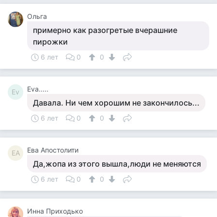
Ольга
примерно как разогретые вчерашние
пирожки
6 лет
0
0
Eva.....
Ev
Давала. Ни чем хорошим не закончилось...
6 лет
0
0
Ева Апостолити
ЕА
Да,жопа из этого вышла,люди не меняются
6 лет
0
0
Инна Приходько