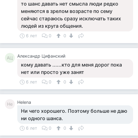
то шанс давать нет смысла люди редко
меняются в зрелом возрасте по сему
сейчас стараюсь сразу исключать таких
людей из круга общения.
6 лет
0
0
Александр Цифанский
АЦ
кому давать ......кто для меня дорог пока
нет или просто уже занят
6 лет
0
0
Helena
He
Ни чего хорошего. Поэтому больше не даю
ни одного шанса.
6 лет
0
0