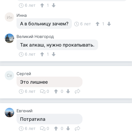
6 лет
1
Инна
Ин
А в больницу зачем?
6 лет
1
Великий Новгород
Так алкаш, нужно прокапывать.
6 лет
1
Сергей
Се
Это лишнее
6 лет
0
0
Евгений
Потратила
6 лет
0
0