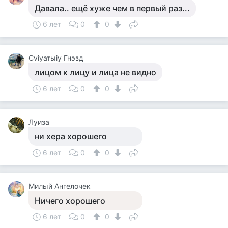
Давала.. ещё хуже чем в первый раз...
6 лет
0
0
Cviyатыiy Гнэзд
лицом к лицу и лица не видно
6 лет
0
0
Луиза
ни хера хорошего
6 лет
0
0
Милый Ангелочек
Ничего хорошего
6 лет
0
0