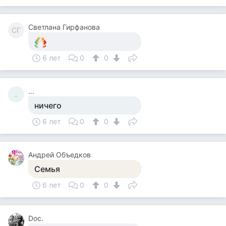
Светлана Гирфанова
СГ
6 лет
0
0
...
..
ничего
6 лет
0
0
Андрей Объедков
Семья
6 лет
0
0
Doc.