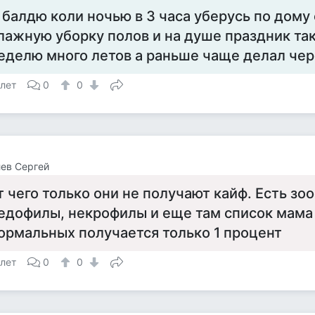
 балдю коли ночью в 3 часа уберусь по дому
лажную уборку полов и на душе праздник так
еделю много летов а раньше чаще делал чер
 лет
0
0
ев Сергей
т чего только они не получают кайф. Есть зо
едофилы, некрофилы и еще там список мама 
ормальных получается только 1 процент
 лет
0
0