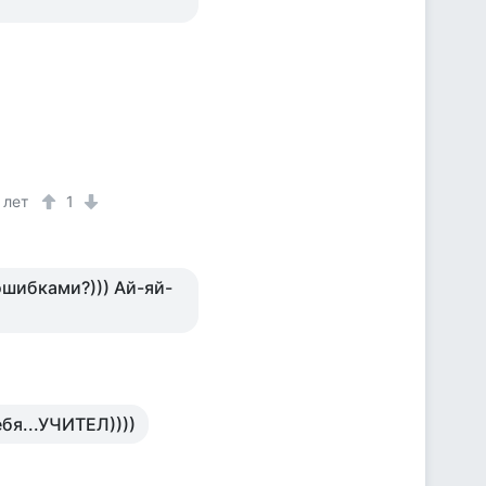
 лет
1
ошибками?))) Ай-яй-
ебя...УЧИТЕЛ))))