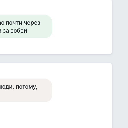
ас почти через
 за собой
люди, потому,