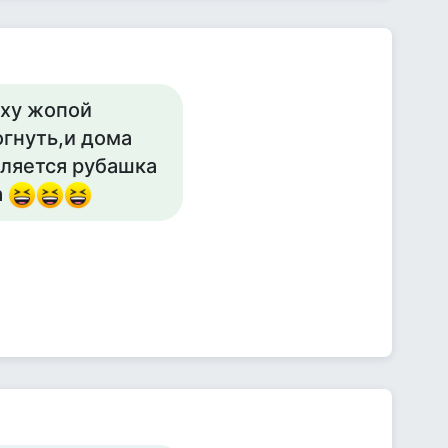
рху жопой
огнуть,и дома
аляется рубашка
а