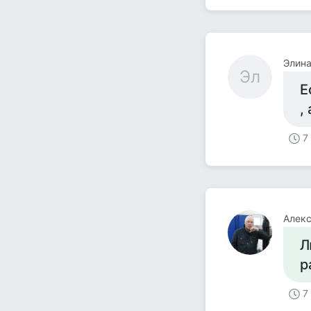
Элин
Эл
Е
,
7
Алекс
Л
р
7