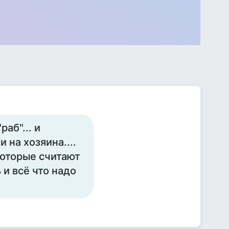
аб"... и
 на хозяина....
которые считают
 и всё что надо