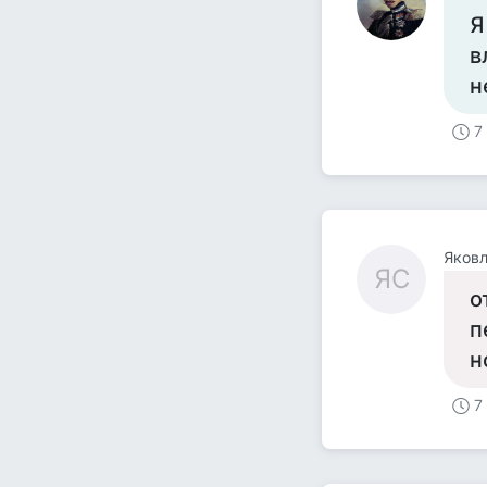
Я
в
н
7
Яковл
ЯС
о
п
н
7