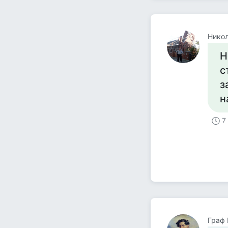
Никол
Н
с
з
н
7
Граф