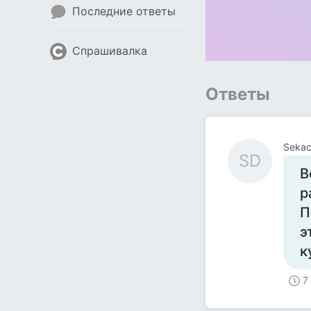
Последние ответы
Спрашивалка
Ответы
Sekac
SD
В
р
П
э
к
7