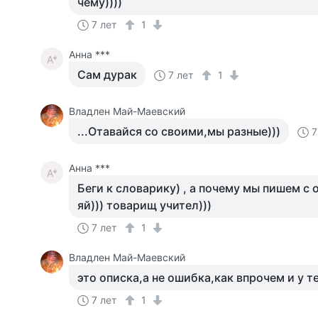
чему))))
7 лет
1
Анна ***
А*
Сам дурак
7 лет
1
Владлен Май-Маевский
...Отавайся со своими,мы разные)))
7
Анна ***
А*
Беги к словарику) , а почему мы пишем с 
яй))) товарищ учител)))
7 лет
1
Владлен Май-Маевский
это описка,а не ошибка,как впрочем и у т
7 лет
1