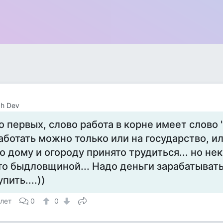
h Dev
о первых, слово работа в корне имеет слово "р
аботать можно только или на государство, или
о дому и огороду принято трудиться... но не
то быдловщиной... Надо деньги зарабатывать
упить....))
 лет
0
0