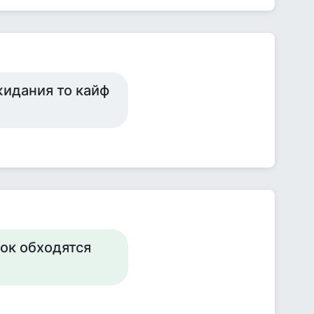
жидания то кайф
док обходятся