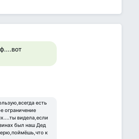
ф....вот
пользую,всегда есть
ое ограничение
х....ты видела,если
зинах был наш Дед
верю,поймёшь,что к