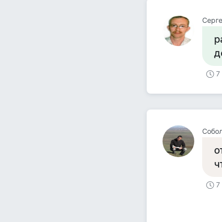
Серг
р
д
7
Собол
о
ч
7