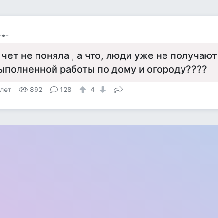
***
 чет не поняла , а что, люди уже не получают
ыполненной работы по дому и огороду????
 лет
892
128
4