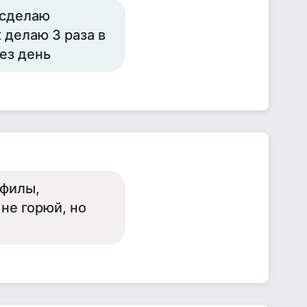
 сделаю
 делаю 3 раза в
ез день
офилы,
не горюй, но