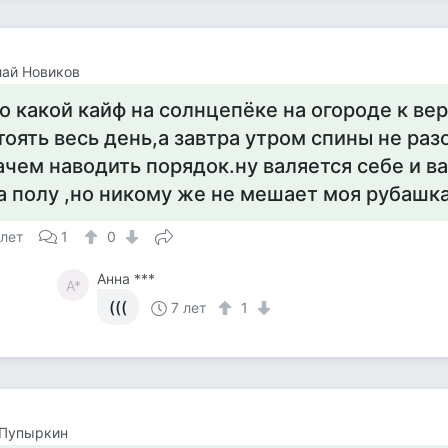
ай Новиков
о какой кайф на солнцепёке на огороде к ве
тоять весь день,а завтра утром спины не раз
ачем наводить порядок.ну валяется себе и в
а полу ,но никому же не мешает моя рубашк
 лет
1
0
Анна ***
А*
(((
7 лет
1
 Пупыркин