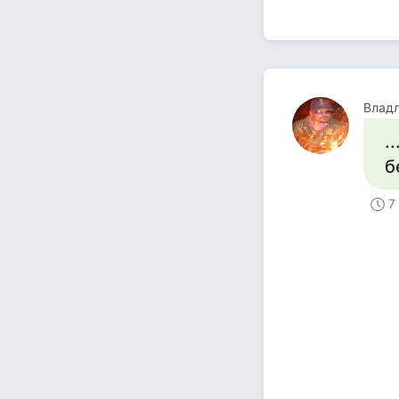
Влад
.
б
7