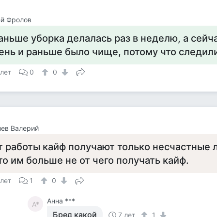
ей Фролов
аньше уборка делалась раз в неделю, а сейч
ень и раньше было чище, потому что следили
 лет
0
0
ев Валерий
т работы кайф получают только несчастные 
то им больше не от чего получать кайф.
 лет
1
0
Анна ***
А*
Бред какой
7 лет
1