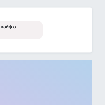
 кайф от