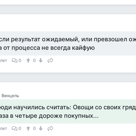
а
сли результат ожидаемый, или превзошел о
 а от процесса не всегда кайфую
 лет
0
0
 Венцель
юди научились считать: Овощи со своих гря
аза в четыре дороже покупных...
 лет
0
0