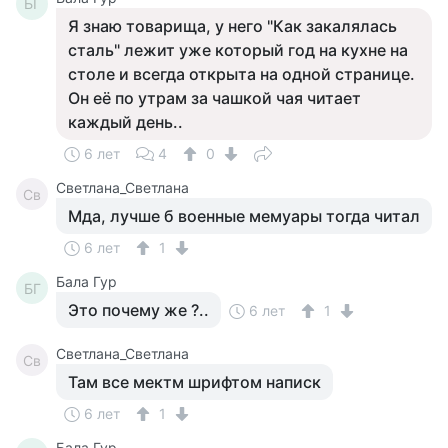
БГ
Я знаю товарища, у него "Как закалялась
сталь" лежит уже который год на кухне на
столе и всегда открыта на одной странице.
Он её по утрам за чашкой чая читает
каждый день..
6 лет
4
0
Светлана_Светлана
Св
Мда, лучше б военные мемуары тогда читал
6 лет
1
Бала Гур
БГ
Это почему же ?..
6 лет
1
Светлана_Светлана
Св
Там все мектм шрифтом написк
6 лет
1
Бала Гур