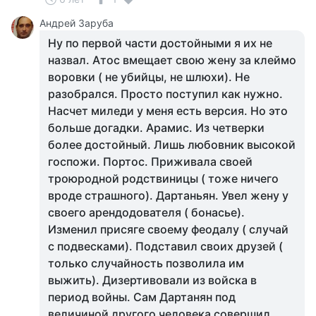
Андрей Заруба
Ну по первой части достойными я их не
назвал. Атос вмещает свою жену за клеймо
воровки ( не убийцы, не шлюхи). Не
разобрался. Просто поступил как нужно.
Насчет миледи у меня есть версия. Но это
больше догадки. Арамис. Из четверки
более достойный. Лишь любовник высокой
госпожи. Портос. Приживала своей
троюродной родствиницы ( тоже ничего
вроде страшного). Дартаньян. Увел жену у
своего арендодователя ( бонасье).
Изменил присяге своему феодалу ( случай
с подвесками). Подставил своих друзей (
только случайность позволила им
выжить). Дизертивовали из войска в
период войны. Сам Дартанян под
величиной другого человека совершил