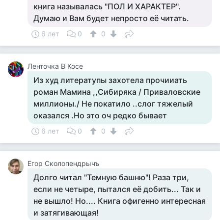
книга называлась "ПОЛ И ХАРАКТЕР".
Думаю и Вам будет непросто её читать.
6 лет
0
0
Ленточка В Косе
Из худ литератупы захотела прочииать
роман Мамина ,,Сибиряка / Приваловские
миллионы./ Не покатило ..слог тяжелый
оказался .Но это оч редко бывает
6 лет
0
0
Егор Сколопендрычъ
Долго читал "Темную башню"! Раза три,
если не четыре, пытался её добить... Так и
не вышло! Но.... Книга офигенно интересная
и затягивающая!