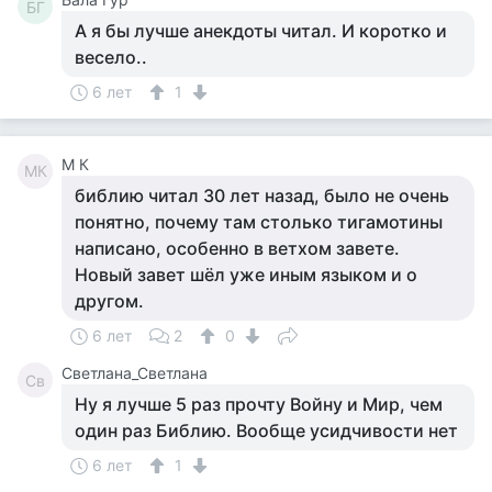
БГ
А я бы лучше анекдоты читал. И коротко и
весело..
6 лет
1
M К
MК
библию читал 30 лет назад, было не очень
понятно, почему там столько тигамотины
написано, особенно в ветхом завете.
Новый завет шёл уже иным языком и о
другом.
6 лет
2
0
Светлана_Светлана
Св
Ну я лучше 5 раз прочту Войну и Мир, чем
один раз Библию. Вообще усидчивости нет
6 лет
1