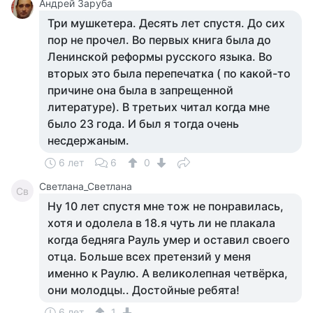
Андрей Заруба
Три мушкетера. Десять лет спустя. До сих
пор не прочел. Во первых книга была до
Ленинской реформы русского языка. Во
вторых это была перепечатка ( по какой-то
причине она была в запрещенной
литературе). В третьих читал когда мне
было 23 года. И был я тогда очень
несдержаным.
6 лет
6
0
Светлана_Светлана
Св
Ну 10 лет спустя мне тож не понравилась,
хотя и одолела в 18.я чуть ли не плакала
когда бедняга Рауль умер и оставил своего
отца. Больше всех претензий у меня
именно к Раулю. А великолепная четвёрка,
они молодцы.. Достойные ребята!
6 лет
1