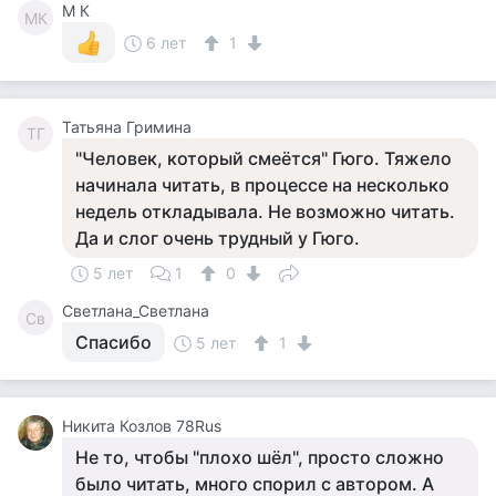
M К
MК
6 лет
1
Татьяна Гримина
ТГ
"Человек, который смеётся" Гюго. Тяжело
начинала читать, в процессе на несколько
недель откладывала. Не возможно читать.
Да и слог очень трудный у Гюго.
5 лет
1
0
Светлана_Светлана
Св
Спасибо
5 лет
1
Никита Козлов 78Rus
Не то, чтобы "плохо шёл", просто сложно
было читать, много спорил с автором. А