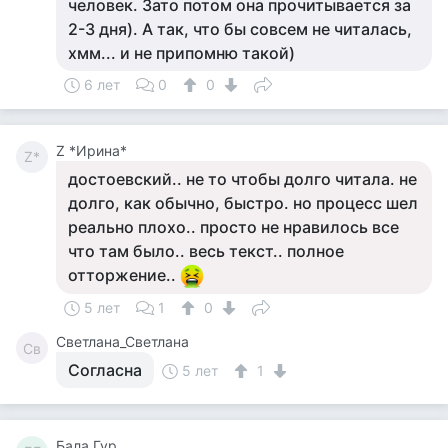
человек. Зато потом она прочитывается за
2-3 дня). А так, что бы совсем не читалась,
хмм... и не припомню такой)
6 лет
0
0
Z *Ирина*
Z*
достоевский.. не то чтобы долго читала. не
долго, как обычно, быстро. но процесс шел
реально плохо.. просто не нравилось все
что там было.. весь текст.. полное
отторжение..
5 лет
1
0
Светлана_Светлана
Св
Согласна
5 лет
1
Бала Гур