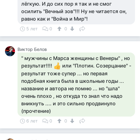
лёгкую. И до сих пор я так и не смог
осилить "Вечный зов"!!! Ну не читается он,
равно как и "Война и Мир"!
5 лет
0
0
Виктор Белов
" мужчины с Марса женщины с Венеры" , но
результат!!!!
или "Плотин. Созерцание" -
результат тоже супер ... но первая
подобная книга была в школьные годы ...
название и автора не помню ... но "шла"
очень плохо , но откуда то знал что надо
вникнуть .... и это сильно продвинуло
(прочтение)
6 лет
0
0