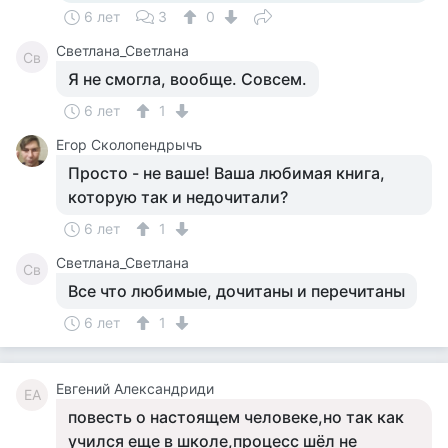
6 лет
3
0
Светлана_Светлана
Св
Я не смогла, вообще. Совсем.
6 лет
1
Егор Сколопендрычъ
Просто - не ваше! Ваша любимая книга,
которую так и недочитали?
6 лет
1
Светлана_Светлана
Св
Все что любимые, дочитаны и перечитаны
6 лет
1
Евгений Александриди
ЕА
повесть о настоящем человеке,но так как
учился еще в школе,процесс шёл не