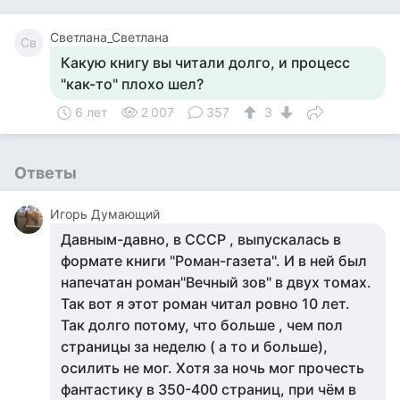
Светлана_Светлана
Св
Какую книгу вы читали долго, и процесс
"как-то" плохо шел?
6 лет
2 007
357
3
Ответы
Игорь Думающий
Давным-давно, в СССР , выпускалась в
формате книги "Роман-газета". И в ней был
напечатан роман"Вечный зов" в двух томах.
Так вот я этот роман читал ровно 10 лет.
Так долго потому, что больше , чем пол
страницы за неделю ( а то и больше),
осилить не мог. Хотя за ночь мог прочесть
фантастику в 350-400 страниц, при чём в