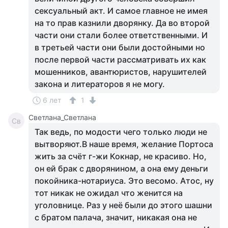
сексуальный акт. И самое главное не имея
на то прав казнили дворянку. Да во второй
части они стали более ответственными. И
в третьей части они были достойными но
после первой части рассматривать их как
мошенников, авантюристов, нарушителей
закона и литераторов я не могу.
6 лет
1
Светлана_Светлана
Св
Так ведь, по модости чего только люди не
вытворяют.В наше время, желание Портоса
жить за счёт г-жи Кокнар, не красиво. Но,
он ей брак с дворянином, а она ему деньги
покойника-нотариуса. Это весомо. Атос, ну
тот никак не ожидал что женится на
уголовнице. Раз у неё были до этого шашни
с братом палача, значит, никакая она не