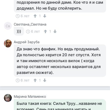
подозрения по данной даме. Кое что я и сам
додумал. Но не буду спойлерить.
6 лет
1
Светлана_Светлана
Св
)))
6 лет
1
Андрей Заруба
Да знаю что фанфик. Но ведь продуманый.
Да полностью херится 20 лет спустя. Хотя
и там имеются несколько вилок ( когда
автор оставляет несколько вариантов для
развития сюжета).
6 лет
1
Марина Матвиенко
Была такая книга: Силья Труу...название не
вспомню. Семь раз начинала читать и