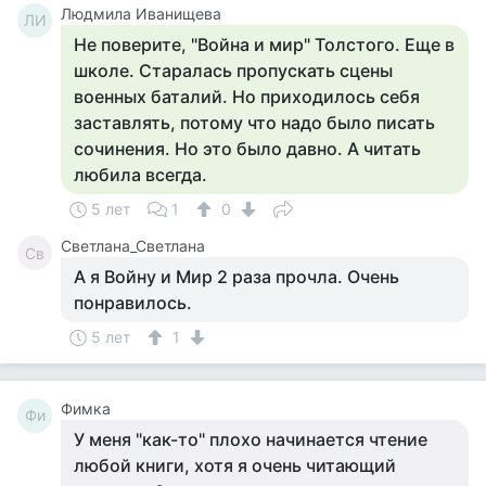
Людмила Иванищева
ЛИ
Не поверите, "Война и мир" Толстого. Еще в
школе. Старалась пропускать сцены
военных баталий. Но приходилось себя
заставлять, потому что надо было писать
сочинения. Но это было давно. А читать
любила всегда.
5 лет
1
0
Светлана_Светлана
Св
А я Войну и Мир 2 раза прочла. Очень
понравилось.
5 лет
1
Фимка
Фи
У меня "как-то" плохо начинается чтение
любой книги, хотя я очень читающий