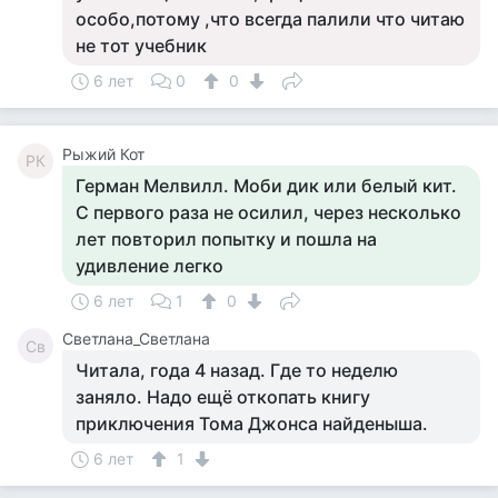
особо,потому ,что всегда палили что читаю
не тот учебник
6 лет
0
0
Рыжий Кот
РК
Герман Мелвилл. Моби дик или белый кит.
С первого раза не осилил, через несколько
лет повторил попытку и пошла на
удивление легко
6 лет
1
0
Светлана_Светлана
Св
Читала, года 4 назад. Где то неделю
заняло. Надо ещё откопать книгу
приключения Тома Джонса найденыша.
6 лет
1