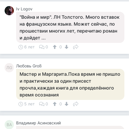
Iv Logov
"Война и мир". ЛН Толстого. Много вставок
на французском языке. Может сейчас, по
прошествии многих лет, перечитаю роман
и дойдет ...
6 лет
0
0
Любовь Groß
ЛG
Мастер и Маргарита.Пока время не пришло
и практически за один присест
прочла,каждая книга для определённого
время осознания
5 лет
0
0
Владимир Асиновский
ВА