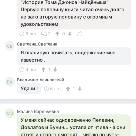
"История Тома Джонса Найдёныша"
Первую половину книги читал очень долго.
но зато вторую половину с огромным
удовольствием
6 лет
2
0
Светлана_Светлана
Св
Я планирую почитать, содержание мне
известно .
6 лет
1
Владимир Асиновский
ВА
Удачи !
6 лет
1
Малина Вареньевна
МВ
У меня сейчас одновременно Пелевин,
Довлатов и Бунин... устала от чтива - а они
стоят и строго смотрят... читаю по чуть-