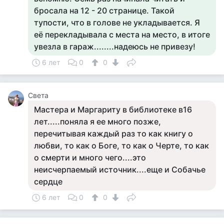
бросала на 12 - 20 странице. Такой
тупости, что в голове не укладывается. Я
её перекладывала с места на место, в итоге
увезла в гараж........надеюсь не привезу!
6 лет
0
0
Света
Мастера и Маргариту в библиотеке в16
лет.....поняла я ее много позже,
перечитывая каждый раз то как книгу о
любви, то как о Боге, то как о Черте, то как
о смерти и много чего....это
неисчерпаемый источник....еще и Собачье
сердце
6 лет
0
0