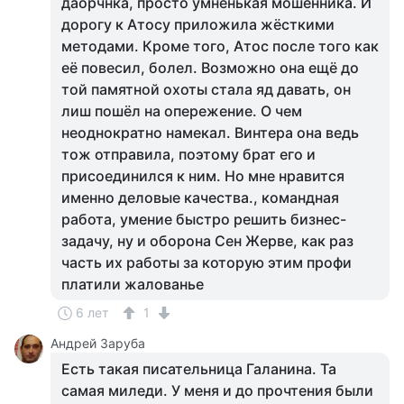
даорчнка, просто умненькая мошенника. И
дорогу к Атосу приложила жёсткими
методами. Кроме того, Атос после того как
её повесил, болел. Возможно она ещё до
той памятной охоты стала яд давать, он
лиш пошёл на опережение. О чем
неоднократно намекал. Винтера она ведь
тож отправила, поэтому брат его и
присоединился к ним. Но мне нравится
именно деловые качества., командная
работа, умение быстро решить бизнес-
задачу, ну и оборона Сен Жерве, как раз
часть их работы за которую этим профи
платили жалованье
6 лет
1
Андрей Заруба
Есть такая писательница Галанина. Та
самая миледи. У меня и до прочтения были