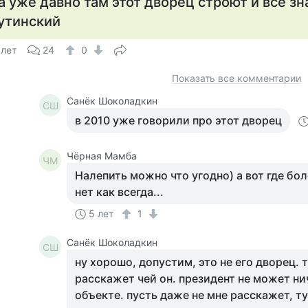
а уже давно там этот дворец строют и все зн
утинский
 лет
24
0
Показать все комментарии
Санёк Шоколадкин
СШ
в 2010 уже говорили про этот дворец
Чёрная Мамба
ЧМ
Налепить можно что угодно) а вот где бо
нет как всегда...
5 лет
1
Санёк Шоколадкин
СШ
ну хорошо, допустим, это не его дворец. 
расскажет чей он. президент не может нич
объекте. пусть даже не мне расскажет, т