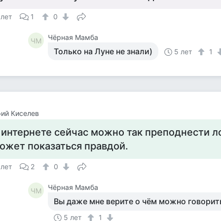
 лет
1
0
Чёрная Мамба
ЧМ
Только на Луне не знали)
5 лет
1
ий Киселев
 интернете сейчас можно так преподнести ло
ожет показаться правдой.
 лет
2
0
Чёрная Мамба
ЧМ
Вы даже мне верите о чём можно говори
5 лет
1