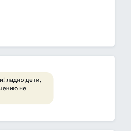
и! ладно дети,
ачению не