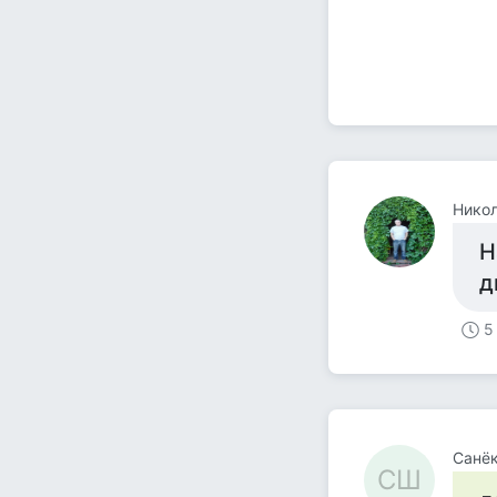
Никол
Н
д
5
Санё
СШ