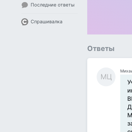
Последние ответы
Спрашивалка
Ответы
Миха
МЦ
У
и
В
Д
М
з
с