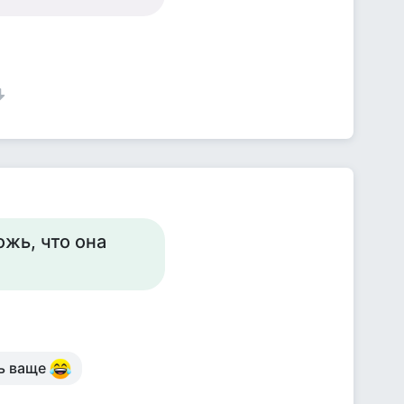
жь, что она
ть ваще