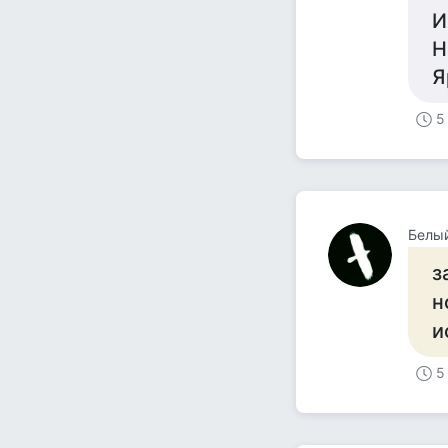
И
Н
Я
5
Белы
з
н
и
5