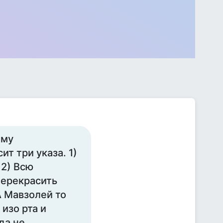
ему
т три указа. 1)
 2) Всю
Перекрасить
А Мавзолей то
изо рта и
да не