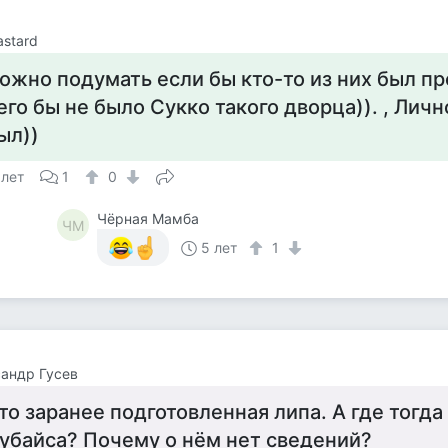
astard
ожно подумать если бы кто-то из них был п
его бы не было Сукко такого дворца)). , Личн
ыл))
 лет
1
0
Чёрная Мамба
ЧМ
5 лет
1
андр Гусев
то заранее подготовленная липа. А где тогда
убайса? Почему о нём нет сведений?