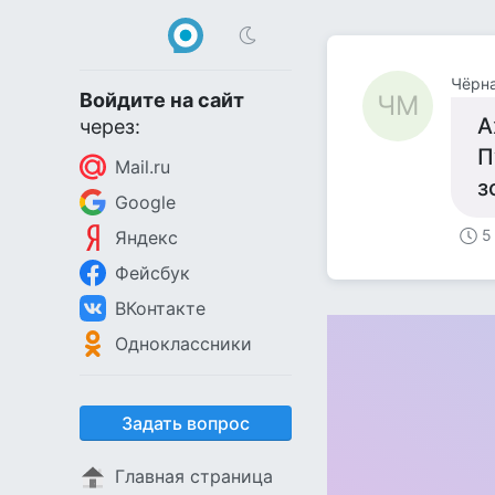
Чёрн
Войдите на сайт
ЧМ
А
через:
П
Mail.ru
з
Google
5
Яндекс
Фейсбук
ВКонтакте
Одноклассники
Задать вопрос
Главная страница