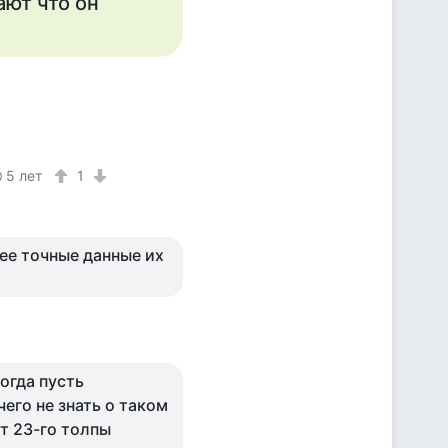
ают что он
5 лет
1
лее точные данные их
тогда пусть
его не знать о таком
ут 23-го толпы