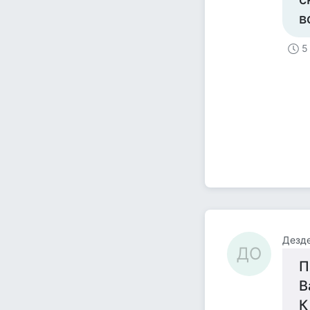
в
5
ДО
П
В
К