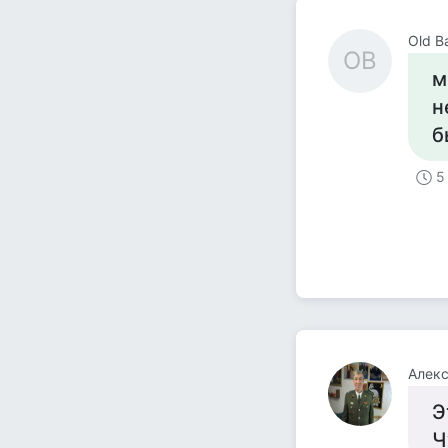
Old B
OB
м
н
б
5
Алекс
Э
Ч