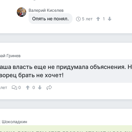
Валерий Киселев
Опять не понял.
5 лет
1
ай Гринев
аша власть еще не придумала объяснения. Н
ворец брать не хочет!
 лет
0
0
к Шоколадкин