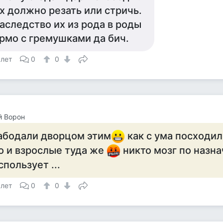
х должно резать или стричь.
аследство их из рода в роды
рмо с гремушками да бич.
 лет
0
0
й Ворон
абодали дворцом этим
как с ума посходил
о и взрослые туда же
никто мозг по назн
спользует ...
 лет
0
0