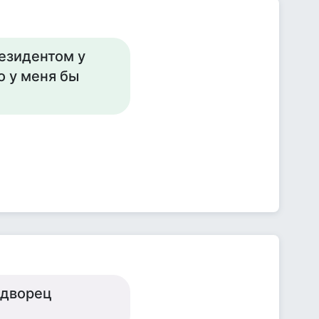
резидентом у
о у меня бы
 дворец