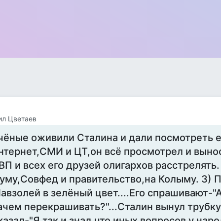
ил Цветаев
чёные оживили Сталина и дали посмотреть 
нтернет,СМИ и ЦТ,он всё просмотрел и выноси
ВП и всех его друзей олигархов расстрелять.
уму,Совфед и правительство,на Колыму. 3) 
авзолей в зелёный цвет....Его спрашивают-"
ачем перекрашивать?"...Сталин вынул трубку 
казал-"Я так и знал,что иных вопросов у наро