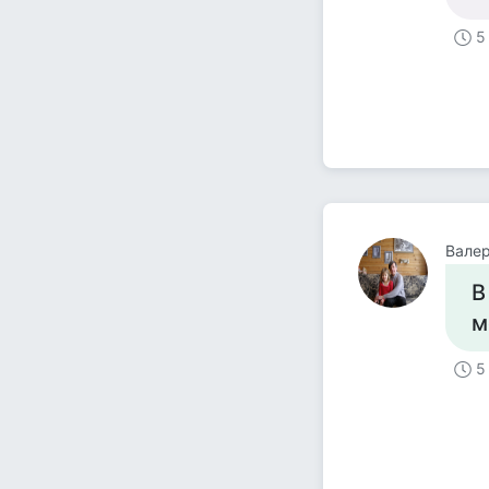
5
Валер
В
м
5