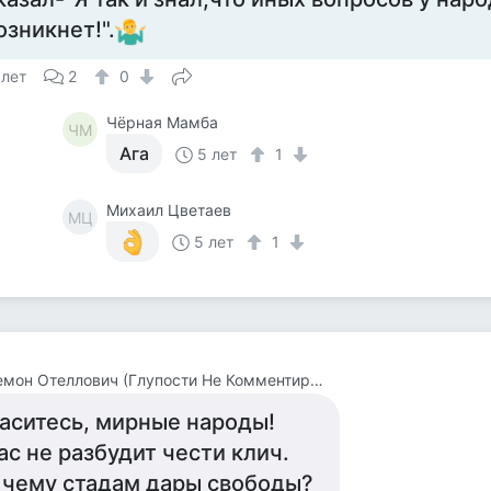
озникнет!".
 лет
2
0
Чёрная Мамба
ЧМ
Ага
5 лет
1
Михаил Цветаев
МЦ
5 лет
1
Дездемон Отеллович (Глупости Не Комментирую)
аситесь, мирные народы!
ас не разбудит чести клич.
 чему стадам дары свободы?