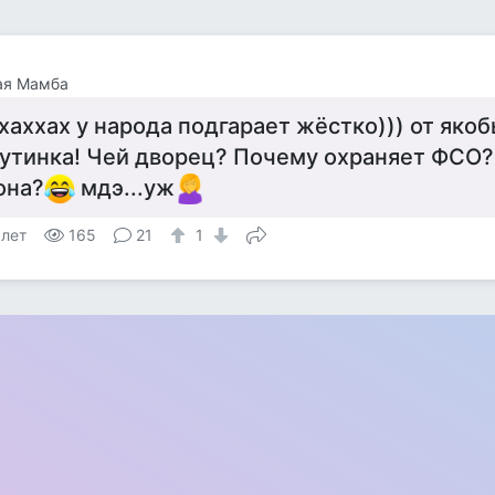
ая Мамба
хаххах у народа подгарает жёстко))) от яко
утинка! Чей дворец? Почему охраняет ФСО?
она?
мдэ...уж
 лет
165
21
1