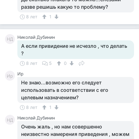
разве решишь какую то проблему?
8 лет
1
Николай Дубинин
НД
А если привидение не исчезло , что делать
?
8 лет
5
0
Ир
Ир
Не знаю...возможно его следует
использовать в соответствии с его
целевым назначением?
8 лет
1
Николай Дубинин
НД
Очень жаль , но нам совершенно
неизвестно намерения приведения , можем