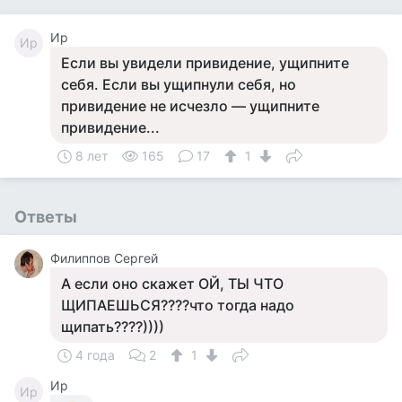
Ир
Ир
Если вы увидели привидение, ущипните
себя. Если вы ущипнули себя, но
привидение не исчезло — ущипните
привидение...
8 лет
165
17
1
Ответы
Филиппов Сергей
А если оно скажет ОЙ, ТЫ ЧТО
ЩИПАЕШЬСЯ????что тогда надо
щипать????))))
4 года
2
1
Ир
Ир