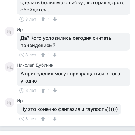
сделать большую ошибку , которая дорого
обойдется .
8 лет
1
Ир
Ир
Да? Кого условились сегодня считать
привидением?
8 лет
1
Николай Дубинин
НД
А приведения могут превращаться в кого
угодно .
8 лет
1
Ир
Ир
Ну это конечно фантазия и глупость))))))
8 лет
1