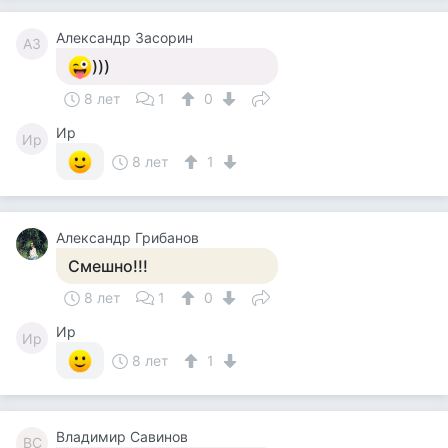
Александр Засорин
АЗ
)))
8 лет
1
0
Ир
Ир
8 лет
1
Александр Грибанов
Смешно!!!
8 лет
1
0
Ир
Ир
8 лет
1
Владимир Савинов
ВС