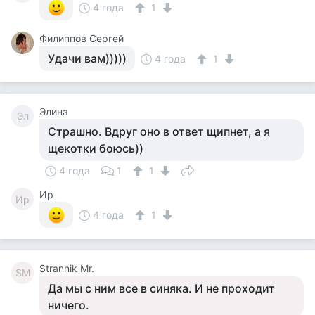
4 года
1
Филиппов Сергей
Удачи вам)))))
4 года
1
Элина
Эл
Страшно. Вдруг оно в ответ щипнет, а я
щекотки боюсь))
4 года
1
1
Ир
Ир
4 года
1
Strannik Mr.
SM
Да мы с ним все в синяка. И не проходит
ничего.