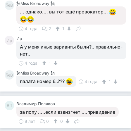
🗽Miss Broadway 🗽
🗽B
... однако.... вы тот ещё провокатор...
4 года
2
1
Ир
Ир
А у меня иные варианты были?.. правильно-
нет..
4 года
1
🗽Miss Broadway 🗽
🗽B
палата номер 6..???
4 года
1
Владимир Поляков
ВП
за попу .....если взвизгнет ....привидение
8 лет
0
0