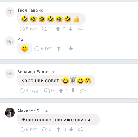
Тася Гаврик
ТГ
8 лет
1
0
Ир
Ир
8 лет
1
Зинаида Бадяева
ЗБ
Хороший совет !
4 года
0
1
Alexandr S.....e
Желательно- пониже спины....
8 лет
0
0