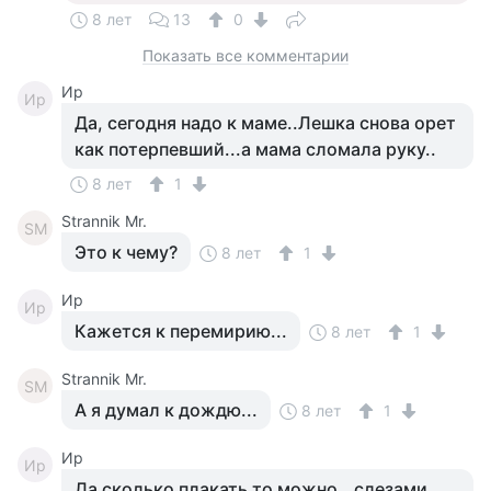
8 лет
13
0
Показать все комментарии
Ир
Ир
Да, сегодня надо к маме..Лешка снова орет
как потерпевший...а мама сломала руку..
8 лет
1
Strannik Mr.
SM
Это к чему?
8 лет
1
Ир
Ир
Кажется к перемирию...
8 лет
1
Strannik Mr.
SM
А я думал к дождю...
8 лет
1
Ир
Ир
Да сколько плакать то можно...слезами