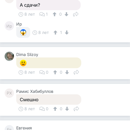
А сдачи?
8 лет
1
0
Ир
Ир
8 лет
1
Dima Slizoy
8 лет
0
0
Рамис Хабибуллов
РХ
Смешно
8 лет
0
0
Евгения
Ев