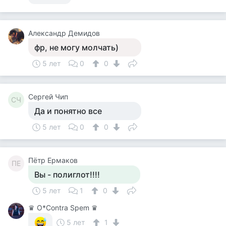
Александр Демидов
фр, не могу молчать)
5 лет
0
0
Сергей Чип
СЧ
Да и понятно все
5 лет
0
0
Пётр Ермаков
ПЕ
Вы - полиглот!!!!
5 лет
1
0
♛ О*Contra Spem ♛
5 лет
1