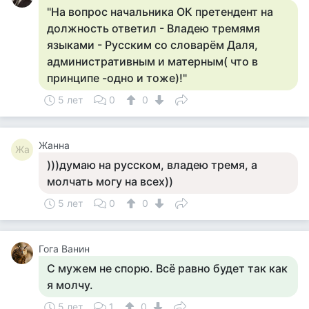
"На вопрос начальника ОК претендент на
должность ответил - Владею тремямя
языками - Русским со словарём Даля,
административным и матерным( что в
принципе -одно и тоже)!"
5 лет
0
0
Жанна
Жа
)))думаю на русском, владею тремя, а
молчать могу на всех))
5 лет
0
0
Гога Ванин
С мужем не спорю. Всё равно будет так как
я молчу.
5 лет
1
0