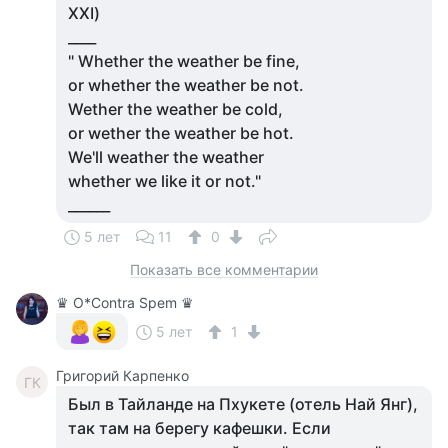
XXI)
____
" Whether the weather be fine,
or whether the weather be not.
Wether the weather be cold,
or wether the weather be hot.
We'll weather the weather
whether we like it or not."
______
5 лет
11
0
Показать все комментарии
♛ О*Contra Spem ♛
5 лет
1
Григорий Карпенко
ГК
Был в Тайланде на Пхукете (отель Най Янг),
так там на берегу кафешки. Если