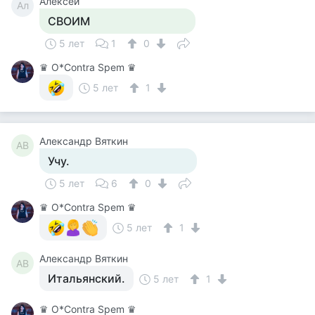
Алексей
Ал
СВОИМ
5 лет
1
0
♛ О*Contra Spem ♛
5 лет
1
Александр Вяткин
АВ
Учу.
5 лет
6
0
♛ О*Contra Spem ♛
5 лет
1
Александр Вяткин
АВ
Итальянский.
5 лет
1
♛ О*Contra Spem ♛