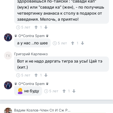
здороваешься по-тайски : "савади кап"
(муж) или "савади ка" (жен), - по получишь
четвертинку ананаса к столу в подарок от
заведения. Мелочь, а приятно!
5 лет
1
♛ О*Contra Spem ♛
а у нас ..по шее
5 лет
1
Григорий Карпенко
ГК
Вот и не надо дергать тигра за усы! Цай тэ
(кит.)
5 лет
1
♛ О*Contra Spem ♛
не буду
5 лет
1
Вадим Козлов-Член Сп И Сж России.будут Вопросы -Звоните 8 926 571 18 95