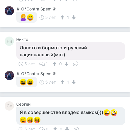
♛ О*Contra Spem ♛
5 лет
1
Никто
Ни
Лопото и бормото.и русский
национальный(мат)
5 лет
1
0
♛ О*Contra Spem ♛
5 лет
1
Сергей
Се
Я в совершенстве владею языком)))
5 лет
0
0