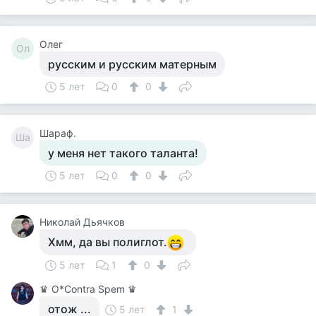
Олег
Ол
русским и русским матерным
5 лет
0
0
Шараф.
Ша
у меня нет такого таланта!
5 лет
0
0
Николай Дьячков
Хмм, да вы полиглот.
5 лет
1
0
♛ О*Contra Spem ♛
отож ...
5 лет
1