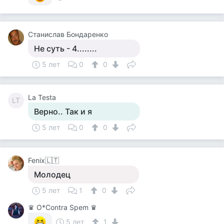
Станислав Бондаренко
Не суть - 4........
5 лет
0
0
La Testa
LT
Верно.. Так и я
5 лет
0
0
Fenix🇱🇹
Молодец
5 лет
1
0
♛ О*Contra Spem ♛
5 лет
1