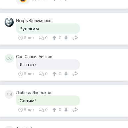
Игорь Фолимонов
Русским
5 лет
0
0
Сан Саныч Аистов
СС
Я тоже.
5 лет
0
0
Любовь Яворская
ЛЯ
Своим!
5 лет
0
0