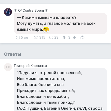
♛ О*Contra Spem ♛
— Какими языками владеете?
Могу думать, а главное молчать на всех
языках мира.
5 лет
315
23
3
Ответы
Григорий Карпенко
ГК
"Паду ли я, стрелой пронзенный,
Иль мимо пролетит она,
Все благо: бдения и сна
Приходит час определенный;
Благословен и день забот,
Благословен и тьмы приход!"
(А.С.Пушкин, Евгений Онегин, гл.VI, строфа