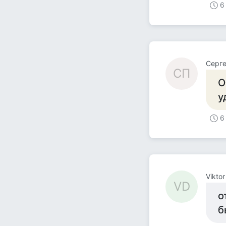
6
Cерг
CП
О
у
6
Viktor
VD
о
б