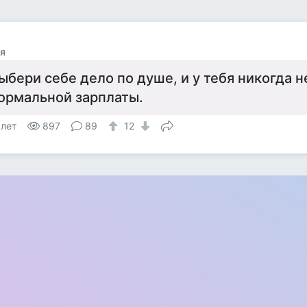
я
ыбери себе дело по душе, и у тебя никогда н
ормальной зарплаты.
 лет
897
89
12