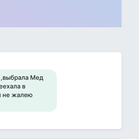
 ,выбрала Мед
еехала в
и не жалею