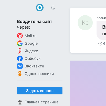
Ксени
Войдите на сайт
Кс
В
через:
н
Mail.ru
Google
6
Яндекс
Фейсбук
ВКонтакте
Одноклассники
Задать вопрос
Главная страница