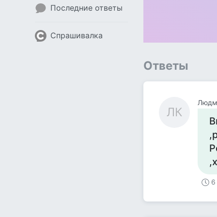
Последние ответы
Спрашивалка
Ответы
Людми
ЛК
В
,
Р
,
6