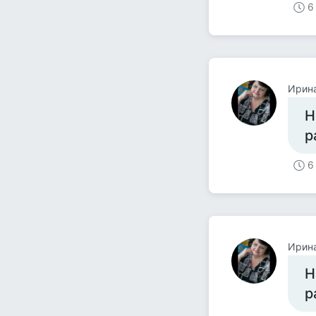
6
Ирин
Н
р
6
Ирин
Н
р