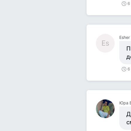
6
Esher
Es
П
д
6
Юра 
Д
с