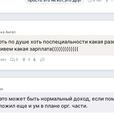
просто это не кот,это друг
6 лет
1
ка Ангел
оть по душе хоть поспециальности какая раз
ивем какая зарплата(((((((((((((
 лет
0
0
ил
ато может быть нормальный доход, если по
ложил еще и ум в плане орг. части.