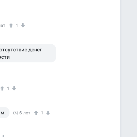
лет
1
отсутствие денег
ости
1
ом.
6 лет
1