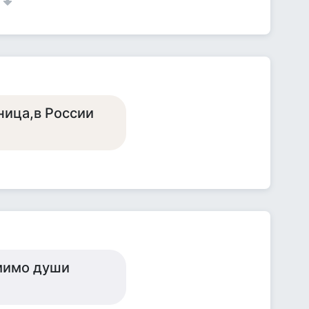
ница,в России
мимо души