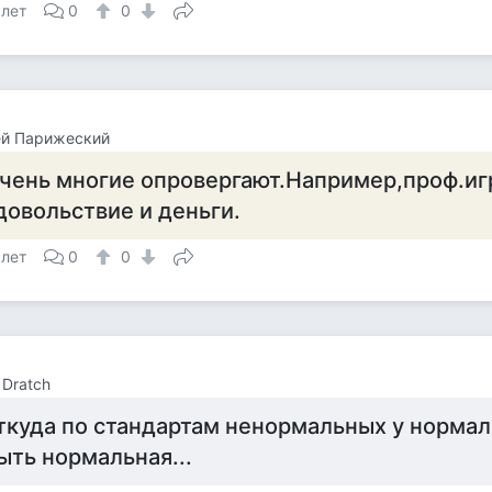
 лет
0
0
ей Парижеский
чень многие опровергают.Например,проф.иг
довольствие и деньги.
 лет
0
0
 Dratch
ткуда по стандартам ненормальных у норма
ыть нормальная...