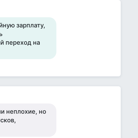
йную зарплату,
ь
й переход на
ли неплохие, но
усков,