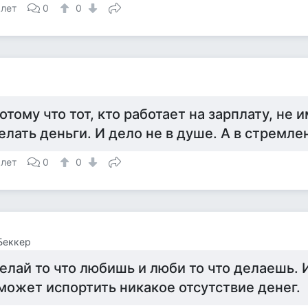
 лет
0
0
отому что тот, кто работает на зарплату, не
елать деньги. И дело не в душе. А в стремле
 лет
0
0
Беккер
елай то что любишь и люби то что делаешь. И
может испортить никакое отсутствие денег.