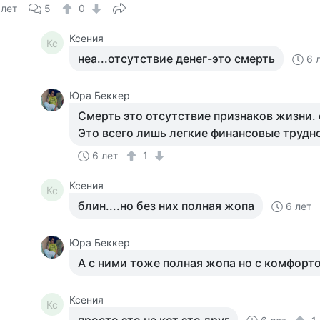
 лет
5
0
Ксения
Кс
неа...отсутствие денег-это смерть
6 
Юра Беккер
Смерть это отсутствие признаков жизни. 
Это всего лишь легкие финансовые трудн
6 лет
1
Ксения
Кс
блин....но без них полная жопа
6 лет
Юра Беккер
А с ними тоже полная жопа но с комфорт
Ксения
Кс