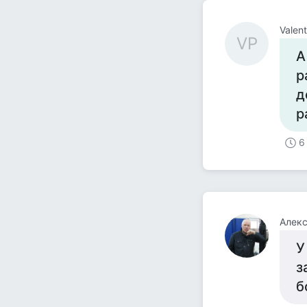
Valen
VP
А
р
д
р
6
Алекс
У
з
б