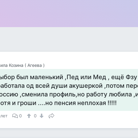
ла Козина ( Агеева )
ыбор был маленький ,Пед или Мед , ещё Фзу
работала од всей души акушеркой ,потом пер
оссию ,сменила профиль,но работу любила ,
хотя и гроши ....но пенсия неплохая !!!!!
 лет
0
0