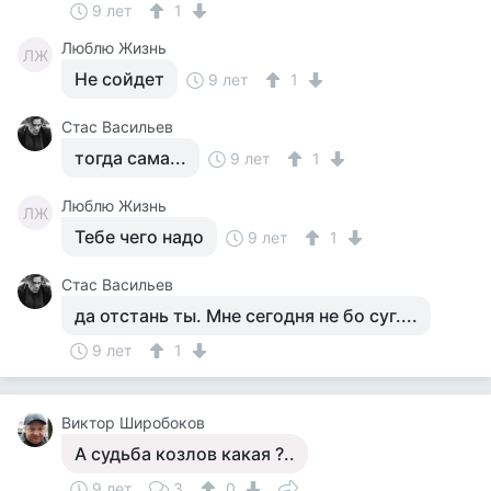
9 лет
1
Люблю Жизнь
ЛЖ
Не сойдет
9 лет
1
Стас Васильев
тогда сама...
9 лет
1
Люблю Жизнь
ЛЖ
Тебе чего надо
9 лет
1
Стас Васильев
да отстань ты. Мне сегодня не бо суг....
9 лет
1
Виктор Широбоков
А судьба козлов какая ?..
9 лет
3
0