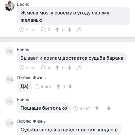
Бесик
Измена мозгу своему в угоду своему
желанью
9 лет
0
0
Раиль
Ра
Бывает и козлам достаетса судьба барана
9 лет
5
0
Люблю Жизнь
ЛЖ
Да)
9 лет
1
Раиль
Ра
Пощаще бы только
9 лет
1
Люблю Жизнь
ЛЖ
Судьба злодейка найдет своих злодеев)