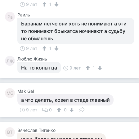
9 лет
1
Раиль
Ра
Баранам легче они хоть не понимают а эти
то понимают брыкатса ночинают а судьбу
не обманешь
9 лет
1
Люблю Жизнь
ЛЖ
На то копытца
9 лет
1
Mak Gal
MG
а что делать, козел в стаде главный
9 лет
0
0
Вячеслав Титенко
ВТ