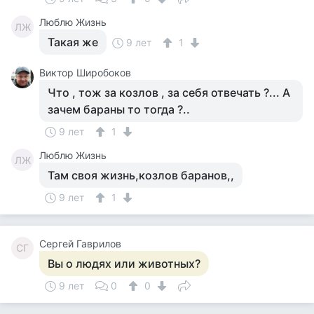
Люблю Жизнь
ЛЖ
Такая же
9 лет
1
Виктор Широбоков
Что , тож за козлов , за себя отвечать ?... А
зачем бараны то тогда ?..
9 лет
1
Люблю Жизнь
ЛЖ
Там своя жизнь,козлов баранов,,
9 лет
1
Сергей Гаврилов
СГ
Вы о людях или животных?
9 лет
0
0