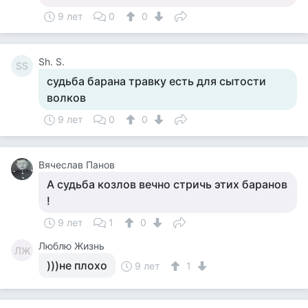
9 лет
0
0
Sh. S.
SS
судьба барана травку есть для сытости
волков
9 лет
0
0
Вячеслав Панов
А судьба козлов вечно стричь этих баранов
!
9 лет
1
0
Люблю Жизнь
ЛЖ
)))не плохо
9 лет
1