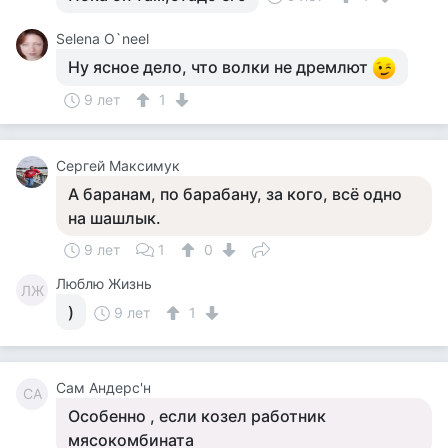
Selena O`neel
Ну ясное дело, что волки не дремлют
9 лет
1
Сергей Максимук
А баранам, по барабану, за кого, всё одно
на шашлык.
9 лет
1
0
Люблю Жизнь
ЛЖ
)
9 лет
1
Сам Андерс'н
СА
Особенно , если козел работник
мясокомбината