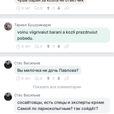
чушь баран за козла не ответчик
9 лет
0
0
Тариэл Буцхрикидзе
voinu viigrivaiut barani a kozli prazdnuiut
pobedu.
9 лет
0
0
Стас Васильев
Вы милочка ни дочь Павлова?
9 лет
8
0
Показать все комментарии
Стас Васильев
сосайтовцы, есть спецы и эксперты кроме
Самой по парнокопытным? так сойдёт?