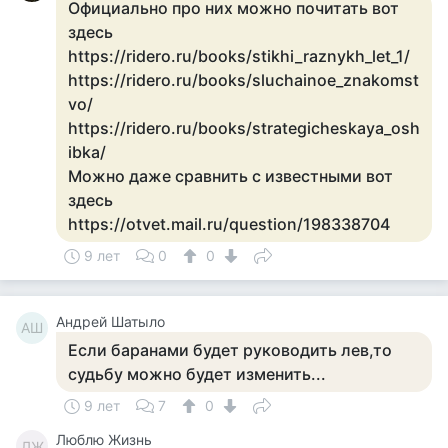
Официально про них можно почитать вот
здесь
https://ridero.ru/books/stikhi_raznykh_let_1/
https://ridero.ru/books/sluchainoe_znakomst
vo/
https://ridero.ru/books/strategicheskaya_osh
ibka/
Можно даже сравнить с известными вот
здесь
https://otvet.mail.ru/question/198338704
9 лет
0
0
Андрей Шатыло
АШ
Если баранами будет руководить лев,то
судьбу можно будет изменить...
9 лет
7
0
Люблю Жизнь
ЛЖ