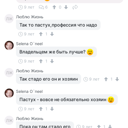
9 лет
6
0
Люблю Жизнь
ЛЖ
Так то пастух,профессия что надо
9 лет
1
Selena O`neel
Владельцем же быть лучше?
9 лет
1
Люблю Жизнь
ЛЖ
Так стадо его он и хозяин
9 лет
1
Selena O`neel
Пастух - вовсе не обязательно хозяин
9 лет
1
Люблю Жизнь
ЛЖ
Пока он там,стадо его
9 лет
1