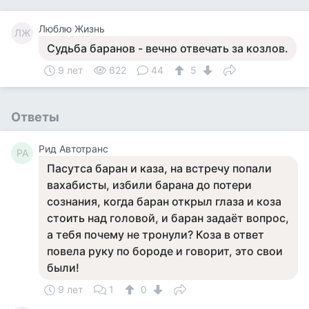
Люблю Жизнь
ЛЖ
Судьба баранов - вечно отвечать за козлов.
9 лет
622
44
5
Ответы
Рид Автотранс
РА
Пасутса баран и каза, на встречу попали
вахабисты, избили барана до потери
сознания, когда баран открыл глаза и коза
стоить над головой, и баран задаёт вопрос,
а тебя почему не тронули? Коза в ответ
повела руку по бороде и говорит, это свои
были!
9 лет
1
0