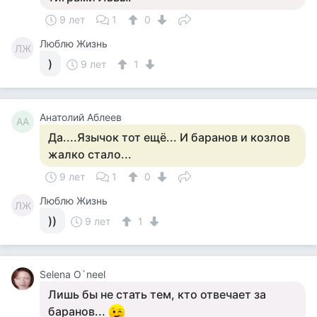
9 лет
1
0
Люблю Жизнь
ЛЖ
)
9 лет
1
Анатолий Аблеев
АА
Да....Язычок тот ещё... И баранов и козлов
жалко стало...
9 лет
1
0
Люблю Жизнь
ЛЖ
))
9 лет
1
Selena O`neel
Лишь бы не стать тем, кто отвечает за
баранов...