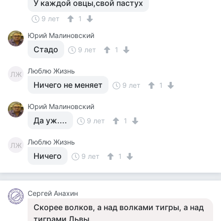
У каждой овцы,свой пастух
9 лет
1
Юрий Малиновский
Стадо
9 лет
1
Люблю Жизнь
ЛЖ
Ничего не меняет
9 лет
1
Юрий Малиновский
Да уж....
9 лет
1
Люблю Жизнь
ЛЖ
Ничего
9 лет
1
Сергей Анахин
Скорее волков, а над волками тигры, а над
тиграми Львы.