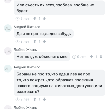
Или съесть их всех,проблем вообще не
будет
9 лет
1
Андрей Шатыло
АШ
Да я не про то,ладно забудь
9 лет
1
Люблю Жизнь
ЛЖ
Нет нет,уж обьясните мне
9 лет
1
Андрей Шатыло
АШ
Бараны не про то,что еда,а лев не про
то,что пожрать,это образная проекция
нашего социума на животных,доступно,или
разжевать?
9 лет
1
Люблю Жизнь