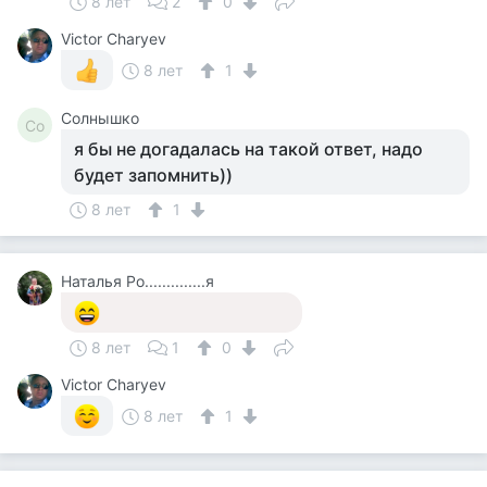
8 лет
2
0
Victor Charyev
8 лет
1
Солнышко
Со
я бы не догадалась на такой ответ, надо
будет запомнить))
8 лет
1
Наталья Ро..............я
8 лет
1
0
Victor Charyev
8 лет
1