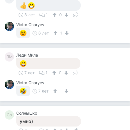
8 лет
1
0
Victor Charyev
8 лет
1
Леди Мила
ЛМ
7 лет
1
0
Victor Charyev
7 лет
1
Солнышко
Со
умно)