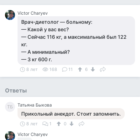
Victor Charyev
Врач-диетолог — больному:
— Какой у вас вес?
— Сейчас 116 кг, а максимальный был 122
кг.
— А минимальный?
— 3 кг 600 г.
8 лет
168
11
6
Ответы
Татьяна Быкова
ТБ
Прикольный анекдот. Стоит запомнить.
8 лет
1
0
Victor Charyev