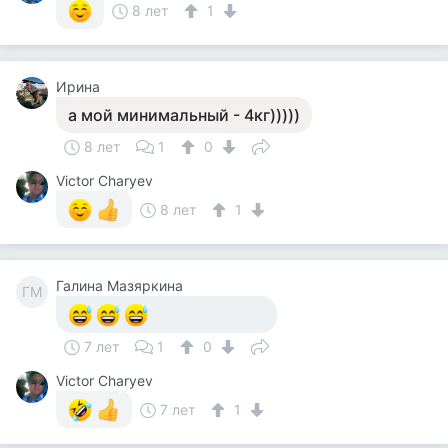
8 лет
1
Ирина
а мой минимальный - 4кг)))))
8 лет
1
0
Victor Charyev
8 лет
1
Галина Мазяркина
ГМ
7 лет
1
0
Victor Charyev
7 лет
1