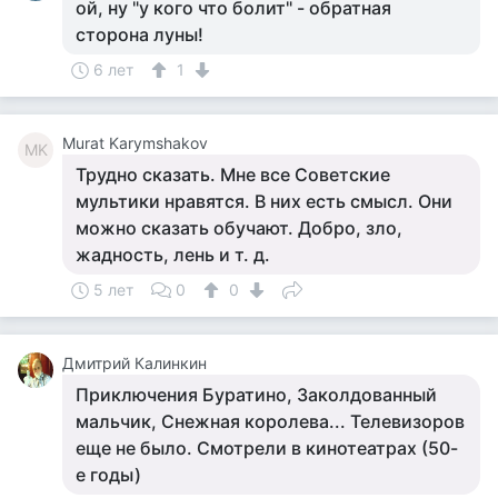
ой, ну "у кого что болит" - обратная
сторона луны!
6 лет
1
Murat Karymshakov
MK
Трудно сказать. Мне все Советские
мультики нравятся. В них есть смысл. Они
можно сказать обучают. Добро, зло,
жадность, лень и т. д.
5 лет
0
0
Дмитрий Калинкин
Приключения Буратино, Заколдованный
мальчик, Снежная королева... Телевизоров
еще не было. Смотрели в кинотеатрах (50-
е годы)