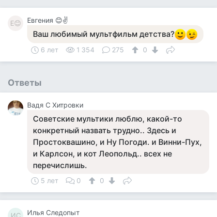
Евгения 😊✌
Е😊
Ваш любимый мультфильм детства?
6 лет
1 354
275
0
Ответы
Вадя С Хитровки
Советские мультики люблю, какой-то
конкретный назвать трудно.. Здесь и
Простоквашино, и Ну Погоди. и Винни-Пух,
и Карлсон, и кот Леопольд.. всех не
перечислишь.
5 лет
0
0
Илья Следопыт
ИС