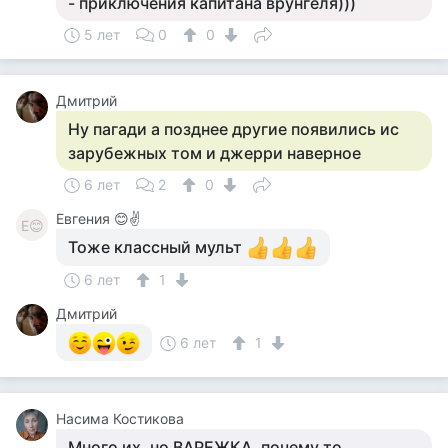
- приключения капитана врунгеля)))
5 лет
0
0
Дмитрий
Ну пагади а позднее другие появились ис
зарубежных том и джерри наверное
6 лет
2
0
Евгения 😊✌
Е😊
Тоже классный мульт
6 лет
1
Дмитрий
6 лет
1
Насима Костикова
Много их, но ВАРЕЖКА, почему то