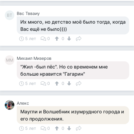
Ввс Твваиу
ВТ
Их много, но детство моё было тогда, когда
Вас ещё не было))))
5 лет
0
0
Михаил Мизеров
ММ
"Жил -был пёс". Но со временем мне
больше нравится "Гагарин"
5 лет
0
0
Алекс
Маугли и Волшебник изумрудного города и
его продолжения.
5 лет
0
0