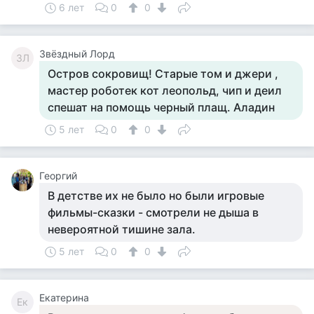
6 лет
0
0
Звёздный Лорд
ЗЛ
Остров сокровищ! Старые том и джери ,
мастер роботек кот леопольд, чип и деил
спешат на помощь черный плащ. Аладин
5 лет
0
0
Георгий
В детстве их не было но были игровые
фильмы-сказки - смотрели не дыша в
невероятной тишине зала.
5 лет
0
0
Екатерина
Ек