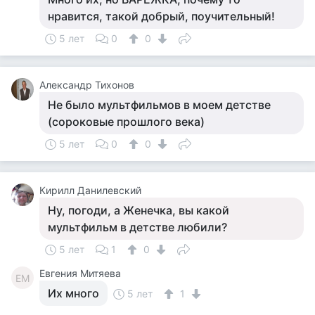
нравится, такой добрый, поучительный!
5 лет
0
0
Александр Тихонов
Не было мультфильмов в моем детстве
(сороковые прошлого века)
5 лет
0
0
Кирилл Данилевский
Ну, погоди, а Женечка, вы какой
мультфильм в детстве любили?
5 лет
1
0
Евгения Митяева
ЕМ
Их много
5 лет
1