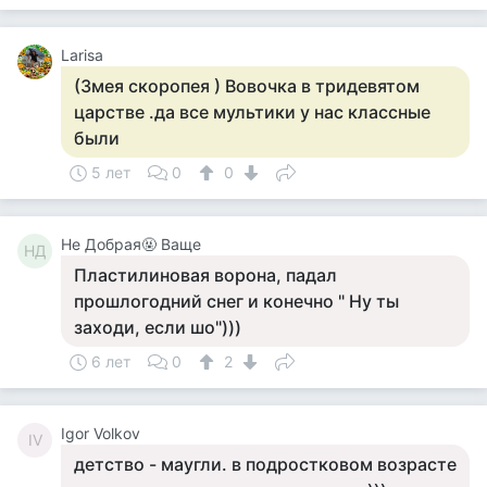
Larisa
(Змея скоропея ) Вовочка в тридевятом
царстве .да все мультики у нас классные
были
5 лет
0
0
Не Добрая🤬 Ваще
НД
Пластилиновая ворона, падал
прошлогодний снег и конечно " Ну ты
заходи, если шо")))
6 лет
0
2
Igor Volkov
IV
детство - маугли. в подростковом возрасте