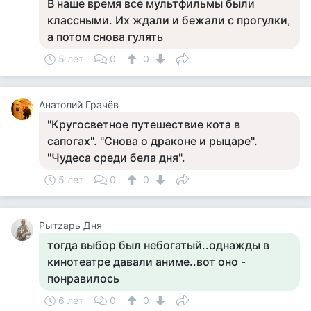
В наше время все мультфильмы были
классными. Их ждали и бежали с прогулки,
а потом снова гулять
5 лет
0
0
Анатолий Грачёв
"Кругосветное путешествие кота в
сапогах". "Снова о драконе и рыцаре".
"Чудеса среди бела дня".
5 лет
0
0
Рытzарь Дня
тогда выбор был небогатый..однажды в
кинотеатре давали аниме..вот оно -
понравилось
6 лет
0
0