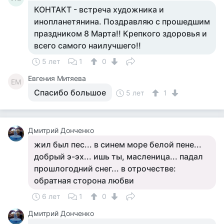
КОНТАКТ - встреча художника и
инопланетянина. Поздравляю с прошедшим
праздником 8 Марта!! Крепкого здоровья и
всего самого наилучшего!!
5 лет
1
0
Евгения Митяева
ЕМ
Спасибо большое
5 лет
1
Дмитрий Донченко
жил был пес... в синем море белой пене...
добрый э-эх... ишь ты, масленица... падал
прошлогодний снег... в отрочестве:
обратная сторона любви
6 лет
1
0
Дмитрий Донченко