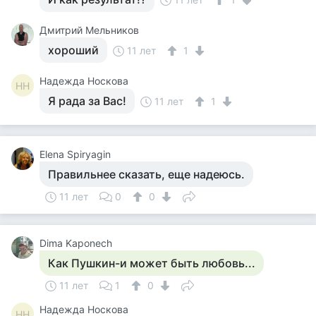
Дмитрий Мельников
хороший
11 лет
1
Надежда Носкова
НН
Я рада за Вас!
11 лет
1
Еlena Spiryagin
Правильнее сказать, еще надеюсь.
11 лет
0
0
Dima Kaponech
Как Пушкин-и может быть любовь...
11 лет
1
0
Надежда Носкова
НН