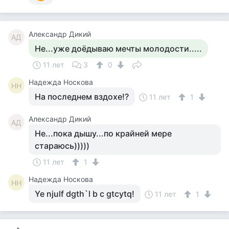
Александр Дикий
АД
Не...уже доёдываю мечты молодости.....
11 лет
3
0
Надежда Носкова
НН
На последнем вздохе!?
11 лет
1
Александр Дикий
АД
Не...пока дышу...по крайней мере
стараюсь)))))
11 лет
1
Надежда Носкова
НН
Ye njulf dgth`l b c gtcytq!
11 лет
1