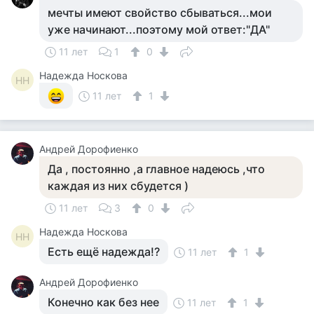
мечты имеют свойство сбываться...мои
уже начинают...поэтому мой ответ:"ДА"
11 лет
1
0
Надежда Носкова
НН
11 лет
1
Андрей Дорофиенко
Да , постоянно ,а главное надеюсь ,что
каждая из них сбудется )
11 лет
3
0
Надежда Носкова
НН
Есть ещё надежда!?
11 лет
1
Андрей Дорофиенко
Конечно как без нее
11 лет
1