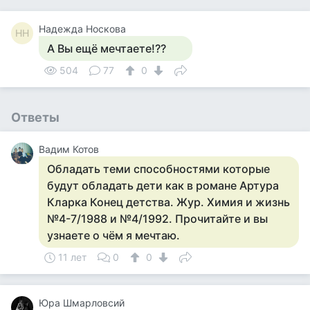
Надежда Носкова
НН
А Вы ещё мечтаете!??
504
77
0
Ответы
Вадим Котов
Обладать теми способностями которые
будут обладать дети как в романе Артура
Кларка Конец детства. Жур. Химия и жизнь
№4-7/1988 и №4/1992. Прочитайте и вы
узнаете о чём я мечтаю.
11 лет
0
0
Юра Шмарловсий