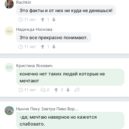
Rachkin
Это факты и от них ни куда не денешься!
11 лет
1
Надежда Носкова
НН
Это все прекрасно понимают.
11 лет
1
Кристина Яскевич
КЯ
конечно нет таких людей которые не
мечтают
11 лет
0
0
Нынче Пеку Завтра Пиво Ворю У Каралевий Дитя Отберу.
-да; мечтаю наверное но кажется
слабовато.