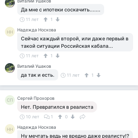
Виталий Ушаков
Да мне с ипотеки соскачить.......
11 лет
1
Надежда Носкова
НН
Сейчас каждый второй, или даже первый в
такой ситуации Российская кабала...
11 лет
1
Виталий Ушаков
да так и есть.
11 лет
1
Сергей Прохоров
СП
Нет. Превратился в реалиста
10 лет
1
0
Надежда Носкова
НН
Ну мечтать ведь не вредно даже реалисту!?