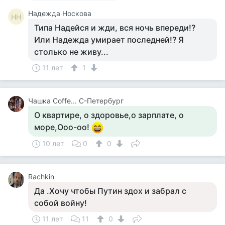
Надежда Носкова
НН
Типа Надейся и жди, вся ночь впереди!?
Или Надежда умирает последней!? Я
столько не живу...
11 лет
1
Чашка Cоffe... С-Петербург
О квартире, о здоровье,о зарплате, о
море,Ооо-оо!
10 лет
0
0
Rachkin
Да .Хочу чтобы Путин здох и забрал с
собой войну!
11 лет
11
0