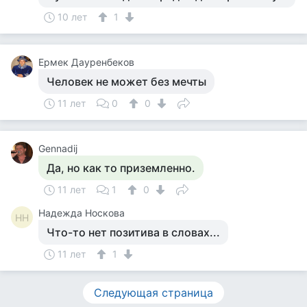
10 лет
1
Ермек Дауренбеков
Человек не может без мечты
11 лет
0
0
Gennadij
Да, но как то приземленно.
11 лет
1
0
Надежда Носкова
НН
Что-то нет позитива в словах...
11 лет
1
Следующая страница