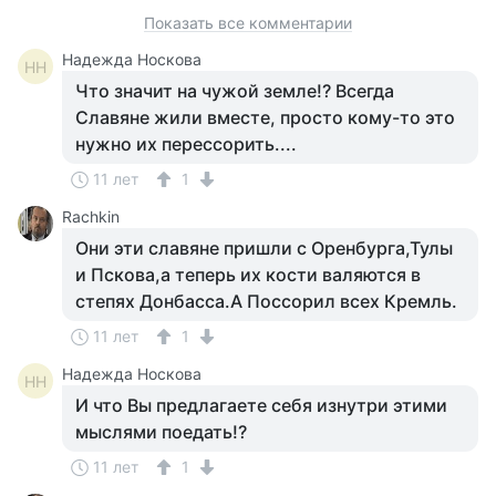
Показать все комментарии
Надежда Носкова
НН
Что значит на чужой земле!? Всегда
Славяне жили вместе, просто кому-то это
нужно их перессорить....
11 лет
1
Rachkin
Они эти славяне пришли с Оренбурга,Тулы
и Пскова,а теперь их кости валяются в
степях Донбасса.А Поссорил всех Кремль.
11 лет
1
Надежда Носкова
НН
И что Вы предлагаете себя изнутри этими
мыслями поедать!?
11 лет
1