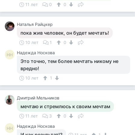
11 лет
0
0
Наталья Райцкер
пока жив человек, он будет мечтать!
10 лет
1
0
Надежда Носкова
НН
Это точно, тем более мечтать никому не
вредно!
10 лет
1
Дмитрий Мельников
мечтаю и стремлюсь к своим мечтам
11 лет
3
0
Надежда Носкова
НН
И как результат!?
11 лет
1