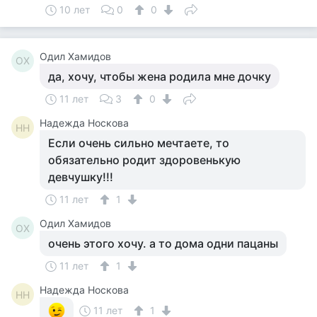
10 лет
0
0
Одил Хамидов
ОХ
да, хочу, чтобы жена родила мне дочку
11 лет
3
0
Надежда Носкова
НН
Если очень сильно мечтаете, то
обязательно родит здоровенькую
девчушку!!!
11 лет
1
Одил Хамидов
ОХ
очень этого хочу. а то дома одни пацаны
11 лет
1
Надежда Носкова
НН
11 лет
1