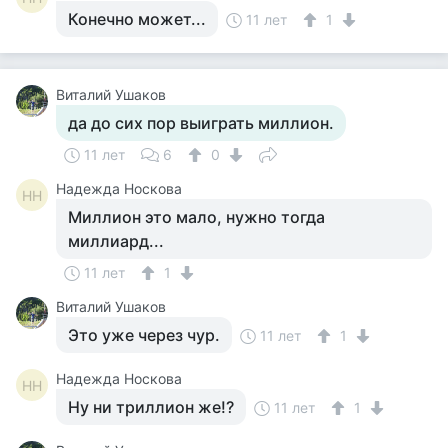
Конечно может...
11 лет
1
Виталий Ушаков
да до сих пор выиграть миллион.
11 лет
6
0
Надежда Носкова
НН
Миллион это мало, нужно тогда
миллиард...
11 лет
1
Виталий Ушаков
Это уже через чур.
11 лет
1
Надежда Носкова
НН
Ну ни триллион же!?
11 лет
1