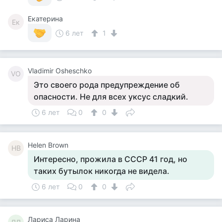
Екатерина
Ек
6 лет
1
Vladimir Osheschko
VO
Это своего рода предупреждение об
опасности. Не для всех уксус сладкий.
6 лет
0
0
Helen Brown
HB
Интересно, прожила в СССР 41 год, но
таких бутылок никогда не видела.
6 лет
0
0
Лариса Ларина