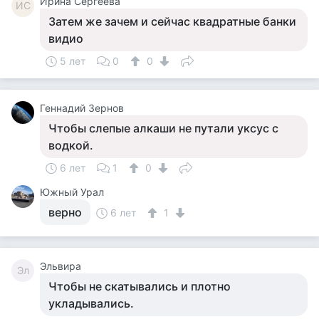
Ирина Сергеева
ИС
Затем же зачем и сейчас квадратные банки
видио
5 лет
0
0
Геннадий Зернов
Чтобы слепые алкаши не путали уксус с
водкой.
6 лет
1
0
Южный Урал
верно
6 лет
1
Эльвира
Эл
Чтобы не скатывались и плотно
укладывались.