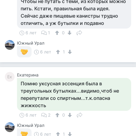
Чтобы не путать с теми, из которых можно
пить. Кстати, правильная была идея.
Сейчас даже пищевые канистры трудно
отличить, а уж бутылки и подавно
6 лет
1
0
Южный Урал
6 лет
1
Екатерина
Ек
Помню уксусная эссенция была в
треугольных бутылках...видимо,чтоб не
перепутали со спиртным...т.к.опасна
жижкость
6 лет
2
0
Южный Урал
6 лет
1