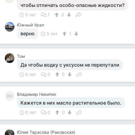
чтобы отличать особо-опасные жидкости?
5 лет
1
0
Южный Урал
верно
5 лет
1
Том
Да чтобы водку с уксусом не перепутали
6 лет
0
0
Владимир Никитин
ВН
Кажется в них масло растительное было.
6 лет
0
0
Юлия Тарасова (Раковская)