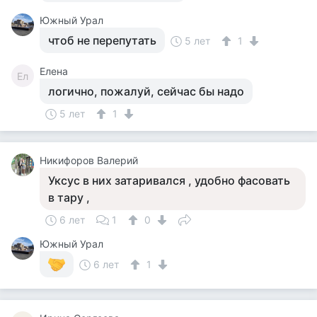
Южный Урал
чтоб не перепутать
5 лет
1
Елена
Ел
логично, пожалуй, сейчас бы надо
5 лет
1
Никифоров Валерий
Уксус в них затаривался , удобно фасовать
в тару ,
6 лет
1
0
Южный Урал
6 лет
1