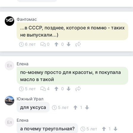
Фантомас
...в СССР, позднее, которое я помню - таких
не выпускали...)
6 лет
0
0
Елена
Ел
по-моему просто для красоты, я покупала
масло в такой
5 лет
4
0
Южный Урал
для уксуса
5 лет
1
Елена
Ел
а почему треугольная?
5 лет
1