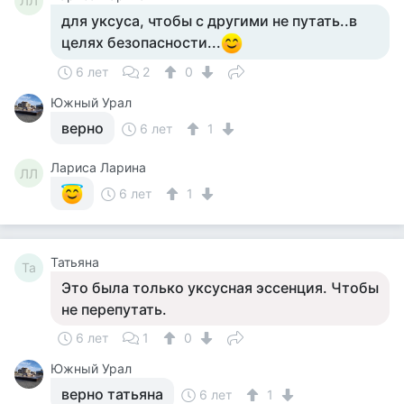
ЛЛ
для уксуса, чтобы с другими не путать..в
целях безопасности...
6 лет
2
0
Южный Урал
верно
6 лет
1
Лариса Ларина
ЛЛ
6 лет
1
Татьяна
Та
Это была только уксусная эссенция. Чтобы
не перепутать.
6 лет
1
0
Южный Урал
верно татьяна
6 лет
1