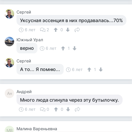
Сергей
Уксусная эссенция в них продавалась...70%
6 лет
2
0
Южный Урал
верно
6 лет
1
Сергей
А то... Я помню...
6 лет
1
Андрей
Ан
Много люда сгинула через эту бутылочку.
6 лет
0
0
Малина Вареньевна
МВ