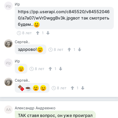
Ир
Ир
https://pp.userapi.com/c845520/v84552046
0/a7a07/wVrDwggBv3k.jpgвот так смотреть
будем..
8 лет
1
Сергей..
здорово!
8 лет
1
Ир
Ир
8 лет
1
Сергей..
8 лет
1
Александр Андреенко
АА
ТАК ставя вопрос, он уже проиграл