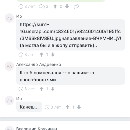
8 лет
3
0
Ир
Ир
https://sun1-
16.userapi.com/c824601/v824601460/195ffc
/3M6Sk8IV8EU.jpgнаправление-ВЧУМНИЦУ!
(а могла бы и в жопу отправить)..
8 лет
1
Александр Андреенко
АА
Кто б сомневался -- с вашим-то
способностями
8 лет
1
Ир
Ир
Канеш...
8 лет
1
Владимир Кручинин