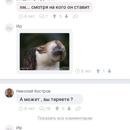
ВК
хм... смотря на кого он ставит
8 лет
1
0
Ир
Ир
8 лет
1
Николай Костров
А может , вы теряете ?
8 лет
19
0
Показать все комментарии
Ир
Ир