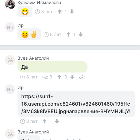
Кульаим Исмаилова
8 лет
1
Ир
Ир
8 лет
1
Зуев Анатолий
ЗА
Да
8 лет
3
0
Ир
Ир
https://sun1-
16.userapi.com/c824601/v824601460/195ffc
/3M6Sk8IV8EU.jpgнапарвление-ВЧУМНИЦУ!
8 лет
1
Зуев Анатолий
ЗА