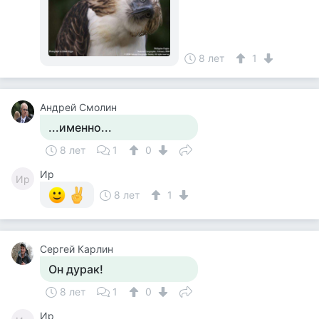
8 лет
1
Андрей Смолин
...именно...
8 лет
1
0
Ир
Ир
8 лет
1
Сергей Карлин
Он дурак!
8 лет
1
0
Ир