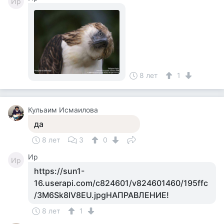
Ир
8 лет
1
Кульаим Исмаилова
да
8 лет
3
0
Ир
Ир
https://sun1-
16.userapi.com/c824601/v824601460/195ffc
/3M6Sk8IV8EU.jpgНАПРАВЛЕНИЕ!
8 лет
1