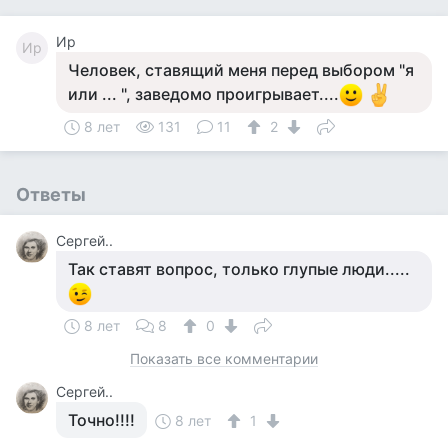
Ир
Ир
Человек, ставящий меня перед выбором "я
или ... ", заведомо проигрывает....
8 лет
131
11
2
Ответы
Сергей..
Так ставят вопрос, только глупые люди.....
8 лет
8
0
Показать все комментарии
Сергей..
Точно!!!!
8 лет
1