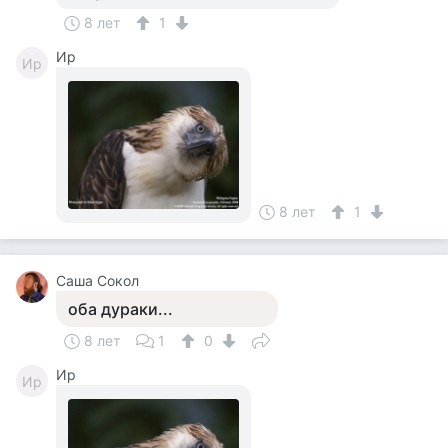
8 лет
1
Ир
Ир
8 лет
1
Саша Сокол
оба дураки...
8 лет
1
0
Ир
Ир