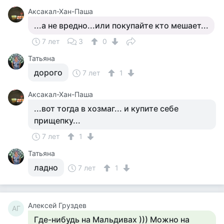
Аксакал-Хан-Паша
...а не вредно...или покупайте кто мешает...
7 лет
3
0
Татьяна
дорого
7 лет
1
Аксакал-Хан-Паша
...вот тогда в хозмаг... и купите себе
прищепку...
7 лет
1
Татьяна
ладно
7 лет
1
Алексей Груздев
АГ
Где-нибудь на Мальдивах ))) Можно на