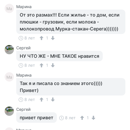
Марина
Ма
От это размах!!! Если жилье - то дом, если
плюшки - грузовик, если молока -
молокопровод Мурка-стакан-Серега)))))))
8 лет
1
Сергей
НУ ЧТО ЖЕ - МНЕ ТАКОЕ нравится
8 лет
1
Марина
Ма
Так я и писала со знанием этого)))))
Привет)
8 лет
1
Сергей
привет привет
8 лет
1