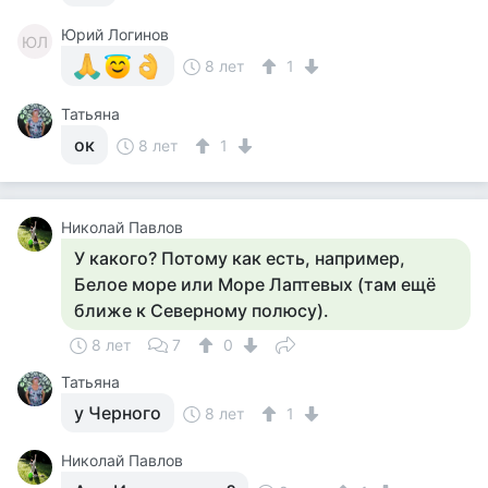
Юрий Логинов
ЮЛ
8 лет
1
Татьяна
ок
8 лет
1
Николай Павлов
У какого? Потому как есть, например,
Белое море или Море Лаптевых (там ещё
ближе к Северному полюсу).
8 лет
7
0
Татьяна
у Черного
8 лет
1
Николай Павлов