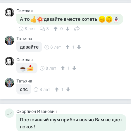
Светлая
А то
давайте вместе хотеть
8 лет
3
0
Татьяна
давайте
8 лет
1
Светлая
8 лет
1
Татьяна
спс
8 лет
1
Скорпион Иванович
СИ
Постоянный шум прибоя ночью Вам не даст
покоя!