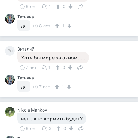
8 лет
1
0
Татьяна
да
8 лет
1
Виталий
Ви
Хотя бы море за окном.....
7 лет
1
0
Татьяна
да
7 лет
1
Nikola Mahkov
нет!..кто кормить будет?
8 лет
3
0