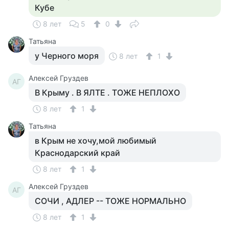
Кубе
8 лет
5
0
Татьяна
у Черного моря
8 лет
1
Алексей Груздев
АГ
В Крыму . В ЯЛТЕ . ТОЖЕ НЕПЛОХО
8 лет
1
Татьяна
в Крым не хочу,мой любимый
Краснодарский край
8 лет
1
Алексей Груздев
АГ
СОЧИ , АДЛЕР -- ТОЖЕ НОРМАЛЬНО
8 лет
1