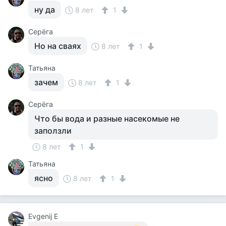
ну да
8 лет
1
Серёга
Но на сваях
8 лет
1
Татьяна
зачем
8 лет
1
Серёга
Что бы вода и разные насекомые не
заползли
8 лет
1
Татьяна
ясно
8 лет
1
Evgenij E