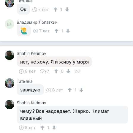
Татьяна
Ок
7 лет
1
Владимир Лопаткин
ВЛ
7 лет
1
Shahin Kerimov
нет, не хочу. Я и живу у моря
8 лет
7
0
Татьяна
завидую
8 лет
1
Shahin Kerimov
чему.? Все надоедает. Жарко. Климат
влажный
8 лет
1