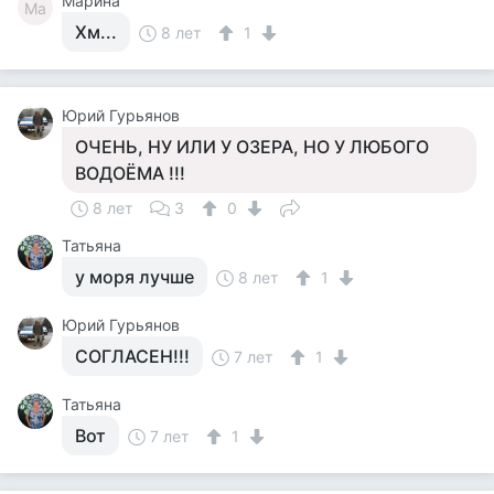
Марина
Ма
Хм...
8 лет
1
Юрий Гурьянов
ОЧЕНЬ, НУ ИЛИ У ОЗЕРА, НО У ЛЮБОГО
ВОДОЁМА !!!
8 лет
3
0
Татьяна
у моря лучше
8 лет
1
Юрий Гурьянов
СОГЛАСЕН!!!
7 лет
1
Татьяна
Вот
7 лет
1