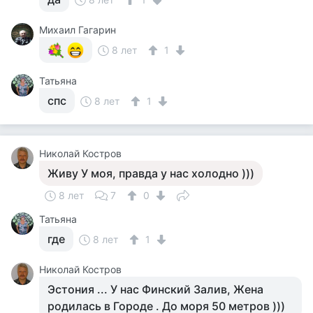
Михаил Гагарин
8 лет
1
Татьяна
спс
8 лет
1
Николай Костров
Живу У моя, правда у нас холодно )))
8 лет
7
0
Татьяна
где
8 лет
1
Николай Костров
Эстония ... У нас Финский Залив, Жена
родилась в Городе . До моря 50 метров )))