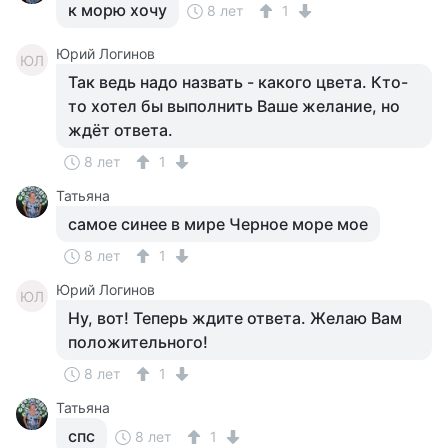
к морю хочу
8 лет
1
Юрий Логинов
ЮЛ
Так ведь надо назвать - какого цвета. Кто-
то хотел бы выполнить Ваше желание, но
ждёт ответа.
8 лет
1
Татьяна
самое синее в мире Черное море мое
8 лет
1
Юрий Логинов
ЮЛ
Ну, вот! Теперь ждите ответа. Желаю Вам
положительного!
8 лет
1
Татьяна
спс
8 лет
1