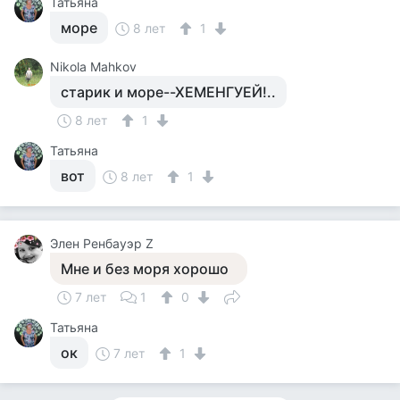
Татьяна
море
8 лет
1
Nikola Mahkov
старик и море--ХЕМЕНГУЕЙ!..
8 лет
1
Татьяна
вот
8 лет
1
Элен Ренбауэр Z
Мне и без моря хорошо
7 лет
1
0
Татьяна
ок
7 лет
1