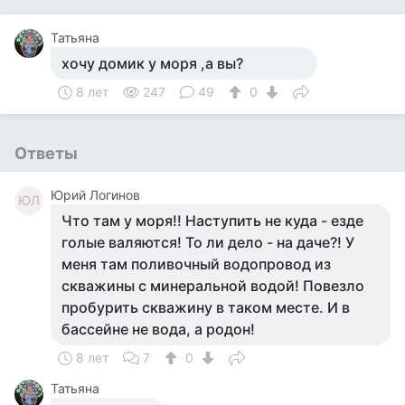
Татьяна
хочу домик у моря ,а вы?
8 лет
247
49
0
Ответы
Юрий Логинов
ЮЛ
Что там у моря!! Наступить не куда - езде
голые валяются! То ли дело - на даче?! У
меня там поливочный водопровод из
скважины с минеральной водой! Повезло
пробурить скважину в таком месте. И в
бассейне не вода, а родон!
8 лет
7
0
Татьяна