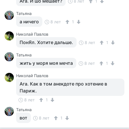
Ага. И шо мешает?
8 лет
1
Татьяна
а ничего
8 лет
1
Николай Павлов
ПонЯл. Хотите дальше.
8 лет
1
Татьяна
жить у моря моя мечта
8 лет
1
Николай Павлов
Ага. Как в том анекдоте про хотение в
Париж.
8 лет
1
Татьяна
вот
8 лет
1