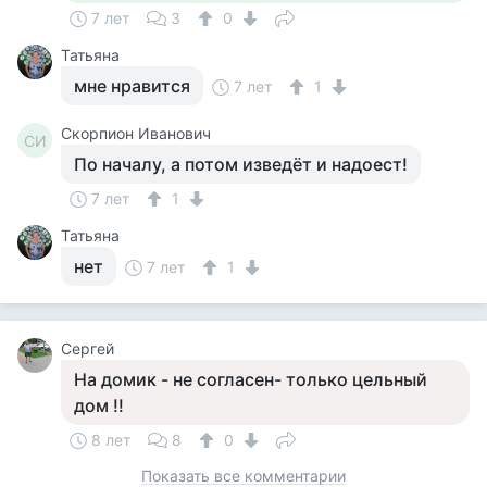
7 лет
3
0
Татьяна
мне нравится
7 лет
1
Скорпион Иванович
СИ
По началу, а потом изведёт и надоест!
7 лет
1
Татьяна
нет
7 лет
1
Сергей
На домик - не согласен- только цельный
дом !!
8 лет
8
0
Показать все комментарии