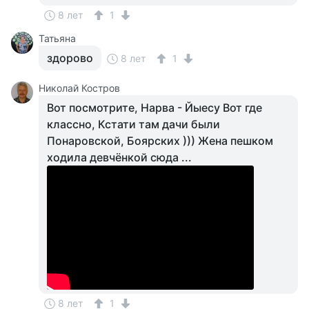
8 лет
1
Татьяна
здорово
8 лет
1
Николай Костров
Вот посмотрите, Нарва - Йыесу Вот где
классно, Кстати там дачи были
Понаровской, Боярских ))) Жена пешком
ходила девчёнкой сюда ...
8 лет
1