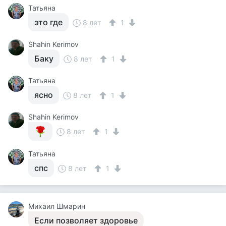
Татьяна
это где
8 лет
1
Shahin Kerimov
Баку
8 лет
1
Татьяна
ясно
8 лет
1
Shahin Kerimov
8 лет
1
Татьяна
спс
8 лет
1
Михаил Шмарин
Если позволяет здоровье