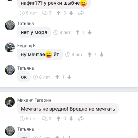
нафиг??? у речки шыбче
8 лет
3
0
Татьяна
нет у моря
8 лет
1
Evgenij E
ну мечтае
йт
8 лет
1
Татьяна
ок
8 лет
1
Михаил Гагарин
Мечтать не вредно! Вредно не мечтать
8 лет
3
0
Татьяна
да
8 лет
1