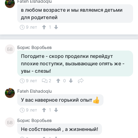
Fateh Elshadoqlu
в любом возрасте и мы являемся детьми
для родителей
9 лет
1
Борис Воробьев
БВ
Погодите - скоро проделки перейдут
плохие поступки, вызывающие опять же -
увы - слезы!
9 лет
2
0
Fateh Elshadoqlu
У вас наверное горький опыт
9 лет
1
Борис Воробьев
БВ
Не собственный , а жизненный!