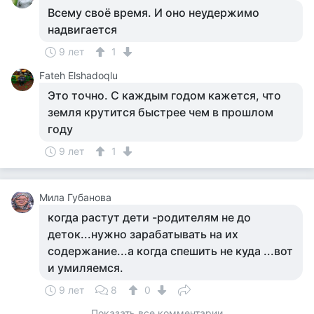
Всему своё время. И оно неудержимо
надвигается
9 лет
1
Fateh Elshadoqlu
Это точно. С каждым годом кажется, что
земля крутится быстрее чем в прошлом
году
9 лет
1
Мила Губанова
когда растут дети -родителям не до
деток...нужно зарабатывать на их
содержание...а когда спешить не куда ...вот
и умиляемся.
9 лет
8
0
Показать все комментарии