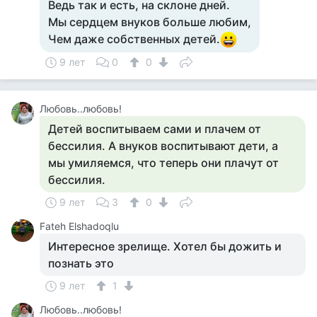
Ведь так и есть, на склоне дней.
Мы сердцем внуков больше любим,
Чем даже собственных детей.
9 лет
0
0
Любовь..любовь!
Детей воспитываем сами и плачем от
бессилия. А внуков воспитывают дети, а
мы умиляемся, что теперь они плачут от
бессилия.
9 лет
3
0
Fateh Elshadoqlu
Интересное зрелище. Хотел бы дожить и
познать это
9 лет
1
Любовь..любовь!