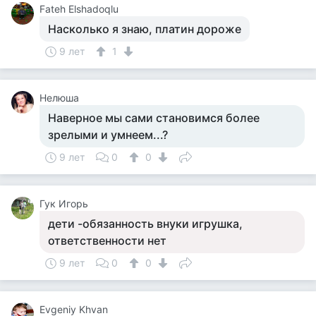
Fateh Elshadoqlu
Насколько я знаю, платин дороже
9 лет
1
Нелюша
Наверное мы сами становимся более
зрелыми и умнеем...?
9 лет
0
0
Гук Игорь
дети -обязанность внуки игрушка,
ответственности нет
9 лет
0
0
Evgeniy Khvan