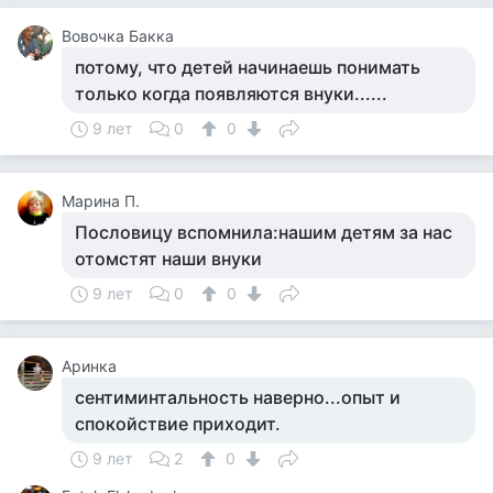
Вовочка Бакка
потому, что детей начинаешь понимать
только когда появляются внуки......
9 лет
0
0
Марина П.
Пословицу вспомнила:нашим детям за нас
отомстят наши внуки
9 лет
0
0
Аринка
сентиминтальность наверно...опыт и
спокойствие приходит.
9 лет
2
0