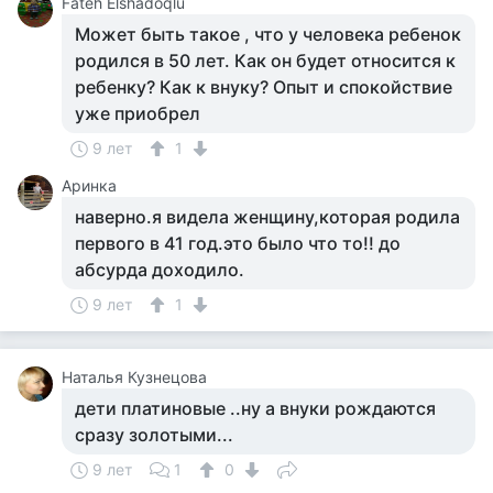
Fateh Elshadoqlu
Может быть такое , что у человека ребенок
родился в 50 лет. Как он будет относится к
ребенку? Как к внуку? Опыт и спокойствие
уже приобрел
9 лет
1
Аринка
наверно.я видела женщину,которая родила
первого в 41 год.это было что то!! до
абсурда доходило.
9 лет
1
Наталья Кузнецова
дети платиновые ..ну а внуки рождаются
сразу золотыми...
9 лет
1
0