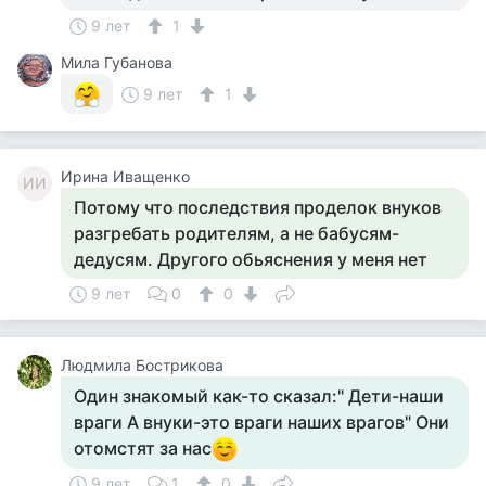
9 лет
1
Мила Губанова
9 лет
1
Ирина Иващенко
ИИ
Потому что последствия проделок внуков
разгребать родителям, а не бабусям-
дедусям. Другого обьяснения у меня нет
9 лет
0
0
Людмила Бострикова
Один знакомый как-то сказал:" Дети-наши
враги А внуки-это враги наших врагов" Они
отомстят за нас
9 лет
1
0