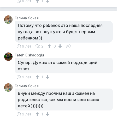
9 лет
1
Галина Ясная
Потому что ребенок это наша последняя
кукла,а вот внук уже и будет первым
ребенком ))
9 лет
2
0
Fateh Elshadoqlu
Супер. Думаю это самый подходящий
ответ
9 лет
1
Галина Ясная
Внуки между прочим наш экзамен на
родительство,как мы воспитали своих
детей ))))))))
9 лет
1