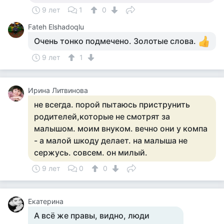
9 лет
1
0
Fateh Elshadoqlu
Очень тонко подмечено. Золотые слова.
9 лет
1
Ирина Литвинова
не всегда. порой пытаюсь приструнить
родителей,которые не смотрят за
малышом. моим внуком. вечно они у компа
- а малой шкоду делает. на малыша не
сержусь. совсем. он милый.
9 лет
0
0
Екатерина
А всё же правы, видно, люди