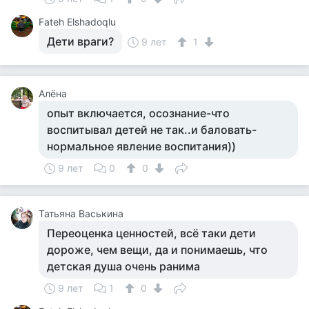
Fateh Elshadoqlu
Дети враги?
9 лет
1
Алёна
опыт включается, осознание-что
воспитывал детей не так..и баловать-
нормальное явление воспитания))
9 лет
0
0
Татьяна Васькина
Переоценка ценностей, всё таки дети
дороже, чем вещи, да и понимаешь, что
детская душа очень ранима
9 лет
1
0