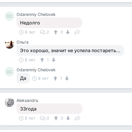
Odarenniy Chelovek
OC
Недолго
8 лет
2
0
Ольга
Это хорошо, значит не успела постареть...
8 лет
1
Odarenniy Chelovek
OC
Да
8 лет
1
Aleksandrъ
З3года
8 лет
0
0