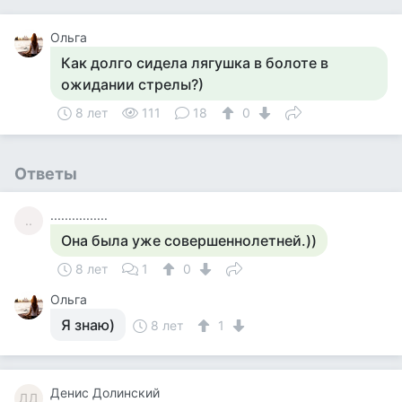
Ольга
Как долго сидела лягушка в болоте в
ожидании стрелы?)
8 лет
111
18
0
Ответы
................
..
Она была уже совершеннолетней.))
8 лет
1
0
Ольга
Я знаю)
8 лет
1
Денис Долинский
ДД