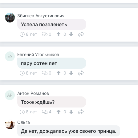
Збигнев Августинович
Успела позеленеть
8 лет
0
0
Евгений Угольников
ЕУ
пару сотен лет
8 лет
0
0
Антон Романов
АР
Тоже ждёшь?
8 лет
4
0
Ольга
Да нет, дождалась уже своего принца.