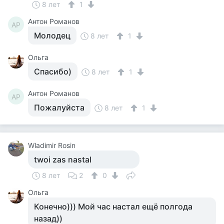
8 лет
1
Антон Романов
АР
Молодец
8 лет
1
Ольга
Спасибо)
8 лет
1
Антон Романов
АР
Пожалуйста
8 лет
1
Wladimir Rosin
twoi zas nastal
8 лет
2
0
Ольга
Конечно))) Мой час настал ещё полгода
назад))