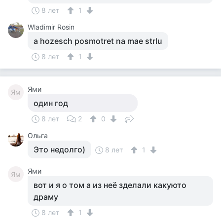
8 лет
1
Wladimir Rosin
a hozesch posmotret na mae strlu
8 лет
1
Ями
Ям
один год
8 лет
2
0
Ольга
Это недолго)
8 лет
1
Ями
Ям
вот и я о том а из неё зделали какуюто
драму
8 лет
1