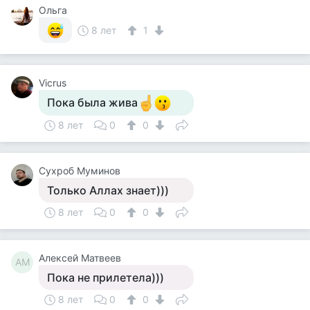
Ольга
8 лет
1
Vicrus
Пока была жива
8 лет
0
0
Сухроб Муминов
Только Аллах знает)))
8 лет
0
0
Алексей Матвеев
АМ
Пока не прилетела)))
8 лет
0
0