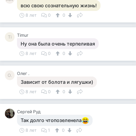
всю свою сознательную жизнь!
8 лет
0
0
Timur
Ti
Ну она была очень терпеливая
8 лет
0
0
Олег .
О.
Зависит от болота и лягушки)
8 лет
0
0
Сергей Руд
Так долго чтопозеленела
8 лет
1
0