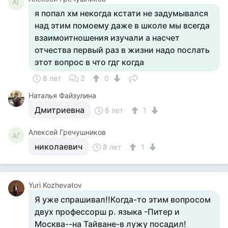
АГ
я попал хм некогда кстати не задумывался
над этим помоему даже в школе мы всегда
взаимоитношения изучали а насчет
отчества первый раз в жизни надо послать
этот вопрос в что гдг когда
8 лет
2
0
Наталья Файзулина
Дмитриевна
8 лет
1
Алексей Гречушников
АГ
николаевич
8 лет
1
Yuri Kozhevatov
Я уже спрашивал!!Когда-то этим вопросом
двух профессорш р. языка -Питер и
Москва--на Тайване-в лужу посадил!