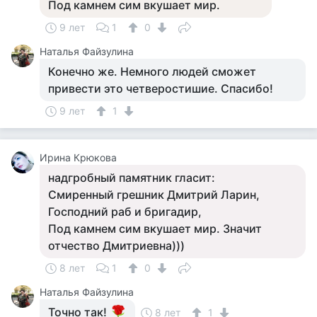
Под камнем сим вкушает мир.
9 лет
1
0
Наталья Файзулина
Конечно же. Немного людей сможет
привести это четверостишие. Спасибо!
9 лет
1
Ирина Крюкова
надгробный памятник гласит:
Смиренный грешник Дмитрий Ларин,
Господний раб и бригадир,
Под камнем сим вкушает мир. Значит
отчество Дмитриевна)))
8 лет
1
0
Наталья Файзулина
Точно так!
8 лет
1