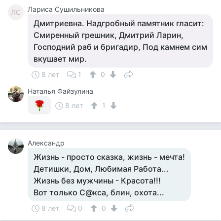
Лариса Сушильникова
ЛС
Дмитриевна. Надгробный памятник гласит:
Смиренный грешник, Дмитрий Ларин,
Господний раб и бригадир, Под камнем сим
вкушает мир.
8 лет
1
0
Наталья Файзулина
8 лет
1
Александр
Жизнь - просто сказка, жизнь - мечта!
Детишки, Дом, Любимая Работа...
Жизнь без мужчины - Красота!!!
Вот только С@кса, блин, охота...
8 лет
0
0