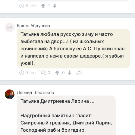
8 лет
1
Еркен Абдуллин
ЕА
Татьяна любила русскую зиму и часто
выбегала на двор...! ( из школьных
сочинений) А батюшку ее А.С. Пушкин знал
и написал о нем в своем шедевре.( я забыл
уже!).
9 лет
0
0
Леонид Шестаков
Татьяна Дмитриевна Ларина ...
Надгробный памятник гласит:
Смиренный грешник, Дмитрий Ларин,
Господний раб и бригадир,