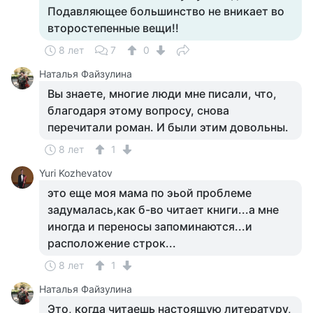
Подавляющее большинство не вникает во
второстепенные вещи!!
8 лет
7
0
Наталья Файзулина
Вы знаете, многие люди мне писали, что,
благодаря этому вопросу, снова
перечитали роман. И были этим довольны.
8 лет
1
Yuri Kozhevatov
это еще моя мама по эьой проблеме
задумалась,как б-во читает книги...а мне
иногда и переносы запоминаются...и
расположение строк...
8 лет
1
Наталья Файзулина
Это, когда читаешь настоящую литературу,