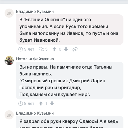
Владимир Кузьмин
ВК
В "Евгении Онегине" ни единого
упоминания. А если Русь того времени
была наполовину из Иванов, то пусть и она
будет Ивановной.
9 лет
5
0
Наталья Файзулина
Вы не правы. На памятнике отца Татьяны
была надпись.
"Смиренный грешник Дмитрий Ларин
Господний раб и бригадир,
Под камнем сим вкушает мир".
9 лет
1
Владимир Кузьмин
ВК
Я задрал обе руки кверху Сдаюсь! А я ведь