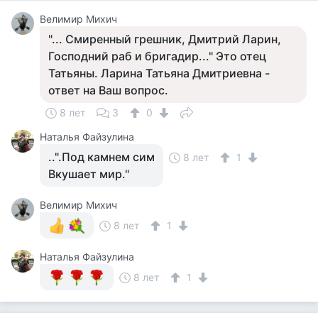
Велимир Михич
"... Смиренный грешник, Дмитрий Ларин,
Господний раб и бригадир..." Это отец
Татьяны. Ларина Татьяна Дмитриевна -
ответ на Ваш вопрос.
8 лет
3
0
Наталья Файзулина
..".Под камнем сим
8 лет
1
Вкушает мир."
Велимир Михич
8 лет
1
Наталья Файзулина
8 лет
1