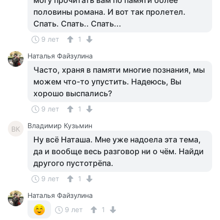
могу прочитать вам по памяти более
половины романа. И вот так пролетел.
Спать. Спать.. Спать...
9 лет
1
Наталья Файзулина
Часто, храня в памяти многие познания, мы
можем что-то упустить. Надеюсь, Вы
хорошо выспались?
9 лет
1
Владимир Кузьмин
ВК
Ну всё Наташа. Мне уже надоела эта тема,
да и вообще весь разговор ни о чём. Найди
другого пустотрёпа.
9 лет
1
Наталья Файзулина
9 лет
1