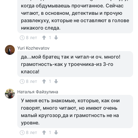
когда обдумываешь прочитанное. Сейчас
читают, в основном, детективы и прочую
развлекуху, которые не оставляют в голове
никакого следа.
8 лет
1
Yuri Kozhevatov
да...мой братец так и читал-и оч. много!
грамотность-как у троечника-из 3-го
класса!
8 лет
1
Наталья Файзулина
У меня есть знакомые, которые, как они
говорят, много читают, но имеют очень
малый кругозор,да и грамотность не на
уровне.
8 лет
1