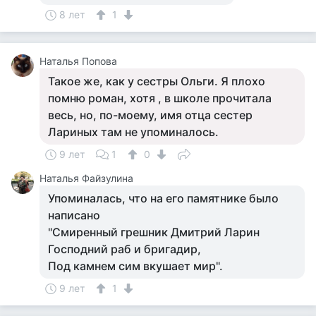
8 лет
1
Наталья Попова
Такое же, как у сестры Ольги. Я плохо
помню роман, хотя , в школе прочитала
весь, но, по-моему, имя отца сестер
Лариных там не упоминалось.
9 лет
1
0
Наталья Файзулина
Упоминалась, что на его памятнике было
написано
"Смиренный грешник Дмитрий Ларин
Господний раб и бригадир,
Под камнем сим вкушает мир".
9 лет
1