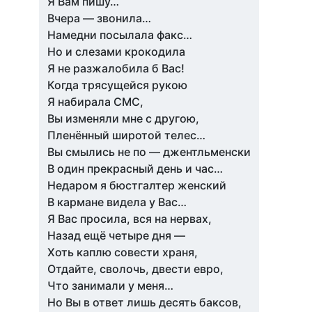
Я Вам пишу…
Вчера — звонила…
Намедни посылала факс…
Но и слезами крокодила
Я не разжалобила б Вас!
Когда трясущейся рукою
Я набирала СМС,
Вы изменяли мне с другою,
Пленённый широтой телес…
Вы смылись не по — джентльменски
В один прекрасный день и час…
Недаром я бюстгалтер женский
В кармане видела у Вас…
Я Вас просила, вся на нервах,
Назад ещё четыре дня —
Хоть каплю совести храня,
Отдайте, сволочь, двести евро,
Что занимали у меня…
Но Вы в ответ лишь десять баксов,