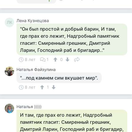
Лена Кузнецова
ЛК
"Он был простой и добрый барин, И там,
где прах его лежит, Надгробный памятник
гласит: Смиренный грешник, Дмитрий
Ларин, Господний раб и бригадир.."
8 лет
1
0
Наталья Файзулина
"...под камнем сим вкушает мир".
8 лет
1
Наталья )))))
И там, где прах его лежит, Надгробный
памятник гласит: Смиренный грешник,
Дмитрий Ларин, Господний раб и бригадир,