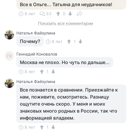
Все в Ольге... Татьяна для неудачников!
8 лет
53
0
Показать все комментарии
Наталья Файзулина
Почему?
8 лет
1
Геннадий Коновалов
ГК
Москва не плохо. Но чуть по дальше...
8 лет
1
Наталья Файзулина
Все познается в сравнении. Приезжайте к
нам, поживите, осмотритесь. Разницу
ощутите очень скоро. У меня и моих
знаковых много родных в России, так что
информацией владеем.
8 лет
1