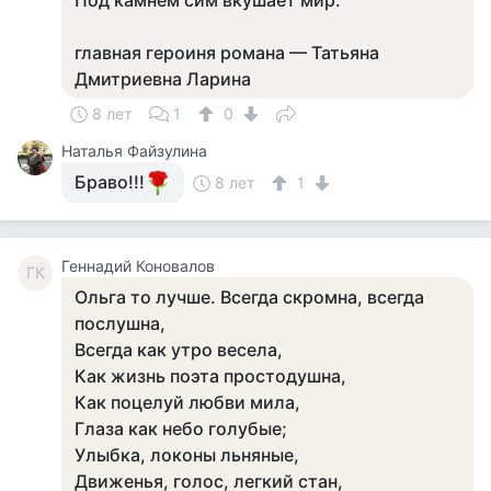
Под камнем сим вкушает мир.
главная героиня романа — Татьяна
Дмитриевна Ларина
8 лет
1
0
Наталья Файзулина
Браво!!!
8 лет
1
Геннадий Коновалов
ГК
Ольга то лучше. Всегда скромна, всегда
послушна,
Всегда как утро весела,
Как жизнь поэта простодушна,
Как поцелуй любви мила,
Глаза как небо голубые;
Улыбка, локоны льняные,
Движенья, голос, легкий стан,