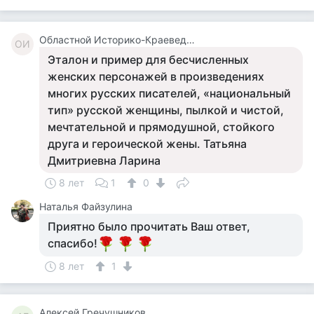
Областной Историко-Краеведческий Музей Г. Костанай
ОИ
Эталон и пример для бесчисленных
женских персонажей в произведениях
многих русских писателей, «национальный
тип» русской женщины, пылкой и чистой,
мечтательной и прямодушной, стойкого
друга и героической жены. Татьяна
Дмитриевна Ларина
8 лет
1
0
Наталья Файзулина
Приятно было прочитать Ваш ответ,
спасибо!
8 лет
1
Алексей Гречушников