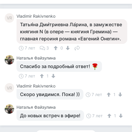
Vladimir Rakivnenko
VR
Татья́на Дми́триевна Ла́рина, в замужестве
княгиня N (в опере — княгиня Гремина) —
главная героиня романа «Евгений Онегин».
7 лет
3
0
Наталья Файзулина
Спасибо за подробный ответ!
7 лет
1
Vladimir Rakivnenko
VR
Скоро увидимся. Пока! ))
7 лет
1
Наталья Файзулина
До новых встреч в эфире!
7 лет
1