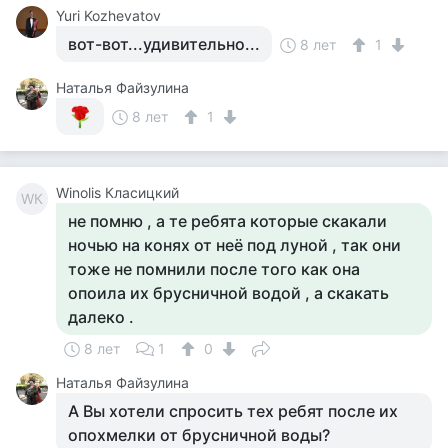
Yuri Kozhevatov
вот-вот...удивительно...
8 лет
1
Наталья Файзулина
8 лет
1
Winolis Класицкий
WК
не помню , а те ребята которые скакали
ночью на конях от неё под луной , так они
тоже не помнили после того как она
опоила их брусничной водой , а скакать
далеко .
8 лет
1
0
Наталья Файзулина
А Вы хотели спросить тех ребят после их
опохмелки от брусничной воды?