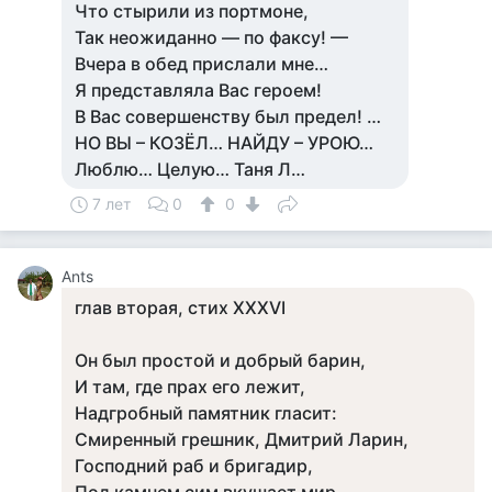
Что стырили из портмоне,
Так неожиданно — по факсу! —
Вчера в обед прислали мне…
Я представляла Вас героем!
В Вас совершенству был предел! …
НО ВЫ – КОЗЁЛ… НАЙДУ – УРОЮ…
Люблю… Целую… Таня Л…
7 лет
0
0
Ants
глав вторая, стих XXXVI
Он был простой и добрый барин,
И там, где прах его лежит,
Надгробный памятник гласит:
Смиренный грешник, Дмитрий Ларин,
Господний раб и бригадир,