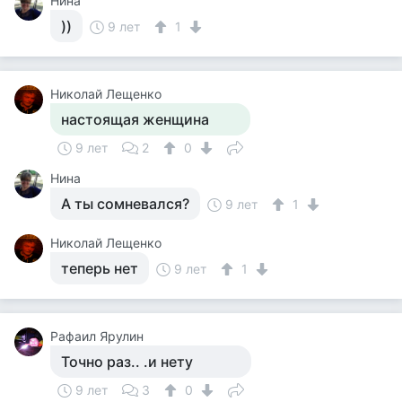
Нина
))
9 лет
1
Николай Лещенко
настоящая женщина
9 лет
2
0
Нина
А ты сомневался?
9 лет
1
Николай Лещенко
теперь нет
9 лет
1
Рафаил Ярулин
Точно раз.. .и нету
9 лет
3
0