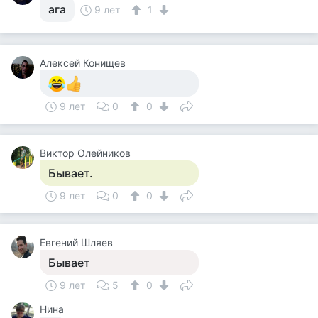
ага
9 лет
1
Алексей Конищев
9 лет
0
0
Виктор Олейников
Бывает.
9 лет
0
0
Евгений Шляев
Бывает
9 лет
5
0
Нина