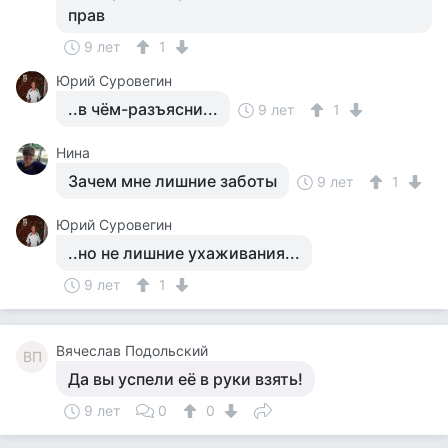
прав
9 лет
1
Юрий Суровегин
..в чём-разъясни...
9 лет
1
Нина
Зачем мне лишние заботы
9 лет
1
Юрий Суровегин
..но не лишние ухаживания...
9 лет
1
Вячеслав Подольский
ВП
Да вы успели её в руки взять!
9 лет
0
0