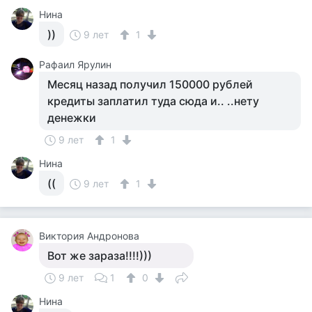
Нина
))
9 лет
1
Рафаил Ярулин
Месяц назад получил 150000 рублей
кредиты заплатил туда сюда и.. ..нету
денежки
9 лет
1
Нина
((
9 лет
1
Виктория Андронова
Вот же зараза!!!!)))
9 лет
1
0
Нина