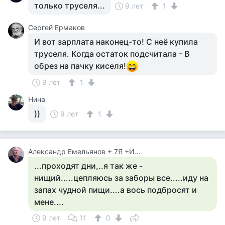
только труселя...
9 лет
1
Сергей Ермаков
И вот зарплата наконец-то! С неё купила
труселя. Когда остаток подсчитала - В
обрез на пачку киселя!
9 лет
1
Нина
))
9 лет
1
Александр Емельянов + 7Я +Инструктор Туризма
...проходят дни,..я так же -
нищий.....цепляюсь за заборы все.....иду на
запах чудной пищи....а вось подбросят и
мене....
9 лет
11
0