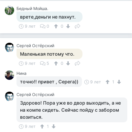
Бедный Мойша.
врете,деньги не пахнут.
9 лет
0
0
Сергей Остёрский
Маленькая потому что.
9 лет
5
0
Нина
точно!! привет , Серега))
9 лет
1
Сергей Остёрский
Здорово! Пора уже во двор выходить, а не
на компе сидеть. Сейчас пойду с забором
возиться.
9 лет
1