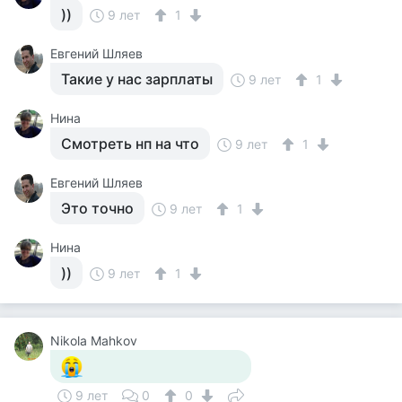
))
9 лет
1
Евгений Шляев
Такие у нас зарплаты
9 лет
1
Нина
Смотреть нп на что
9 лет
1
Евгений Шляев
Это точно
9 лет
1
Нина
))
9 лет
1
Nikola Mahkov
9 лет
0
0