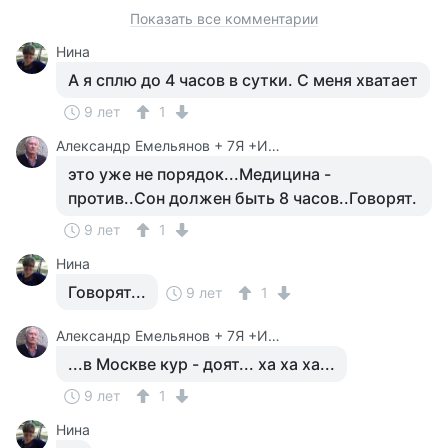
Показать все комментарии
Нина
А я сплю до 4 часов в сутки. С меня хватает
9 лет
1
Александр Емельянов + 7Я +Инструктор Туризма
это уже не порядок...Медицина -
против..Сон должен быть 8 часов..Говорят.
9 лет
1
Нина
Говорят...
9 лет
1
Александр Емельянов + 7Я +Инструктор Туризма
...в Москве кур - доят... ха ха ха...
9 лет
1
Нина