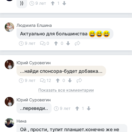
))
9 лет
1
Людмила Елшина
Актуально для большинства
9 лет
0
0
Юрий Суровегин
...найди спонсора-будет добавка...
9 лет
12
0
Показать все комментарии
Юрий Суровегин
..переведи..
9 лет
1
Нина
Ой , прости, тупит планшет.конечно же не