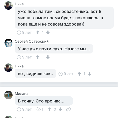
Нина
ужо побыла там , сыровастенько. вот 8
числа- самое время будет. покопаюсь. а
пока еще и не совсем здорова))
9 лет
1
Сергей Остёрский
У нас уже почти сухо. На юге мы...
9 лет
1
Нина
во , видишь как..
9 лет
1
Милана.
В точку. Это про нас...
9 лет
1
0