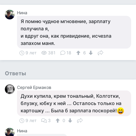
Нина
Я помню чудное мгновение, зарплату
получила я,
и вдруг она, как привидение, исчезла
запахом маня.
9 лет
381
18
6
Ответы
Сергей Ермаков
Духи купила, крем тональный, Колготки,
блузку, юбку к ней ... Осталось только на
картошку ... Была б зарплата поскорей!
9 лет
3
0
Нина