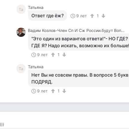
Татьяна
Та
Ответ где ёж?
9 лет
1
Вадим Козлов-Член Сп И Сж России.будут Вопросы -Звоните 8 926 571 18 95
"Это один из вариантов ответа!"- НО ГДЕ?
ГДЕ Я? Надо искать, возможно их больше!
9 лет
1
Татьяна
Та
Нет Вы не совсем правы. В вопросе 5 бу
ПОДРЯД.
9 лет
1
)))