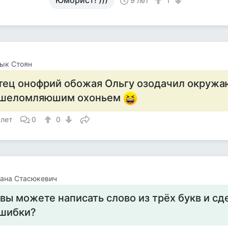
Юморист! )))
9 лет
1
ык Стоян
тец онофрий обожая Ольгу озодачил окруж
шеломляюшим охоньем
 лет
0
0
ана Стасюкевич
 вы можете написать слово из трёх букв и сд
шибки?