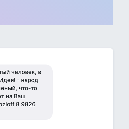
тый человек, в
Идея! - народ
чёный, что-то
ет на Ваш
ozloff 8 9826