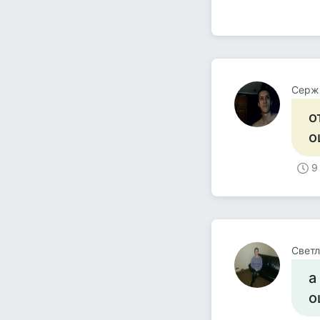
Серж
о
о
9
Светл
а
о