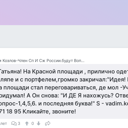
Вадим Козлов-Член Сп И Сж России.будут Вопросы -Звоните 8 926 571 18 95
Татьяна! На Красной площади , прилично оде
ляпе и с портфелем,громко закричал:"Идея! 
а площади стал переговариваться, де мол -У
ридумал! А Он снова: "И ДЕ Я нахожусь? Отв
опрос-1,4,5,6. и последняя буква!" S - vadim.k
71 18 95 Кликайте, звоните!
 лет
3
0