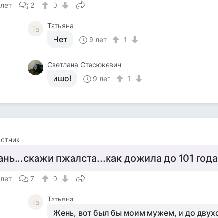
 лет
2
0
Татьяна
Та
Нет
9 лет
1
Светлана Стасюкевич
ишо!
9 лет
1
астник
ань...скажи пжалста...как дожила до 101 года.
 лет
7
0
Татьяна
Та
Жень, вот был бы моим мужем, и до двух