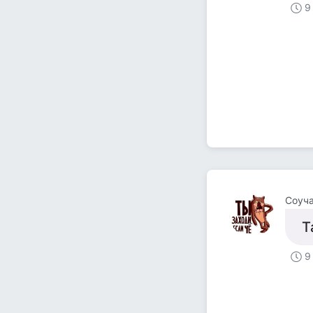
9
Соуч
Т
9