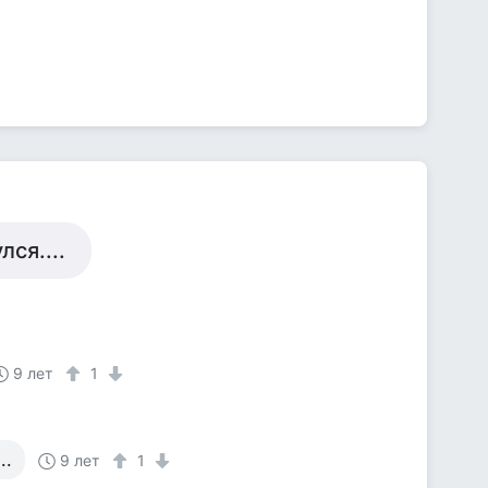
ся....
9 лет
1
..
9 лет
1