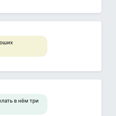
аюших
елать в нём три