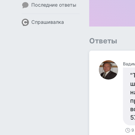
Последние ответы
Спрашивалка
Ответы
"
ш
н
п
в
5
9