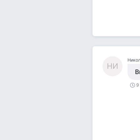
Нико
НИ
В
9