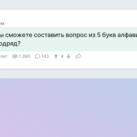
на
ы сможете составить вопрос из 5 букв алфав
одряд?
 лет
1 390
143
4