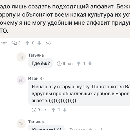
адо лишь создать подходящий алфавит. Беж
вропу и объясняют всем какая культура их ус
очему я не могу удобный мне алфавит приду
ТО.
 лет
3
0
Татьяна
Та
Где ёж?
9 лет
1
Иван )))
И)
Я знаю эту старую шутку. Просто хотел Ва
вдруг вы про обнаглевших арабов в Европ
знаете.))))))))))))))))
9 лет
1
Татьяна
Та