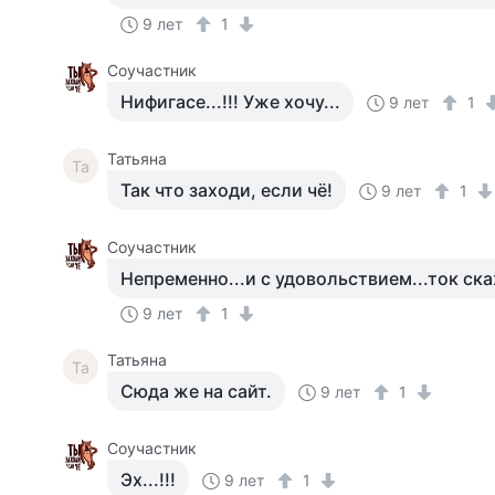
9 лет
1
Соучастник
Нифигасе...!!! Уже хочу...
9 лет
1
Татьяна
Та
Так что заходи, если чё!
9 лет
1
Соучастник
Непременно...и с удовольствием...ток ска
9 лет
1
Татьяна
Та
Сюда же на сайт.
9 лет
1
Соучастник
Эх...!!!
9 лет
1