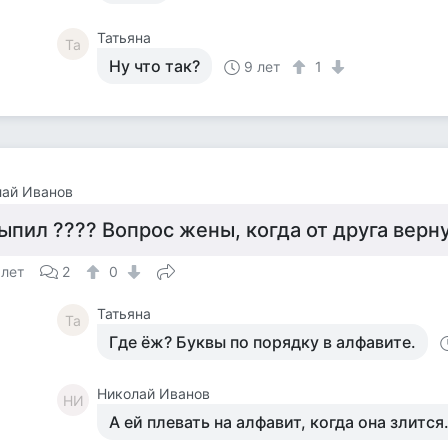
Татьяна
Та
Ну что так?
9 лет
1
лай Иванов
ыпил ???? Вопрос жены, когда от друга вернул
 лет
2
0
Татьяна
Та
Где ёж? Буквы по порядку в алфавите.
Николай Иванов
НИ
А ей плевать на алфавит, когда она злится.