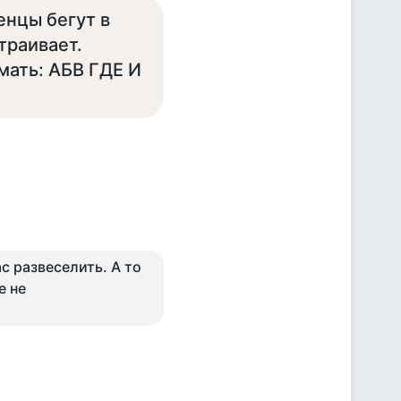
енцы бегут в
траивает.
мать: АБВ ГДЕ И
с развеселить. А то
е не