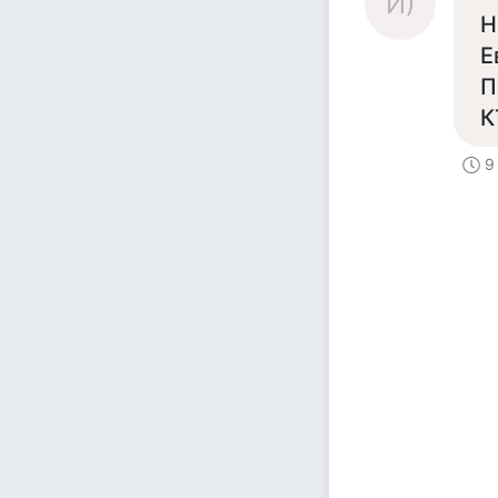
И)
Н
Е
П
К
9