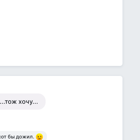
..тож хочу...
сот бы дожил.