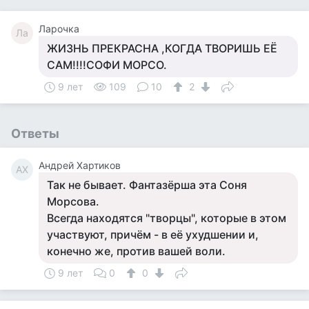
Ларочка
Ла
ЖИЗНЬ ПРЕКРАСНА ,КОГДА ТВОРИШЬ ЕЁ
САМ!!!!СОФИ МОРСО.
9 лет
109
10
2
Ответы
Андрей Хартиков
АХ
Так не бывает. Фантазёрша эта Соня
Морсова.
Всегда находятся "творцы", которые в этом
участвуют, причём - в её ухудшении и,
конечно же, против вашей воли.
9 лет
0
0