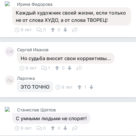
Ирина Федорова
Каждый художник своей жизни, если только
не от слова ХУДО, а от слова ТВОРЕЦ!
9 лет
0
0
Сергей Иванов
СИ
Но судьба вносит свои коррективы...
9 лет
1
0
Ларочка
Ла
ЭТО ТОЧНО
9 лет
1
Станислав Щеглов
С умными людьми не спорят!
9 лет
0
0