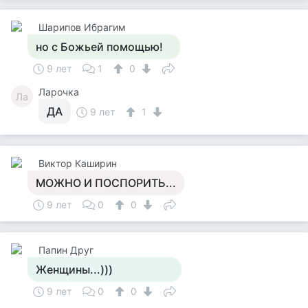
Шарипов Ибрагим
но с Божьей помощью!
9 лет
1
0
Ларочка
Ла
ДА
9 лет
1
Виктор Каширин
МОЖНО И ПОСПОРИТЬ...
9 лет
0
0
Папин Друг
Женщины...)))
9 лет
0
0