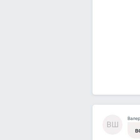
Вале
ВШ
в