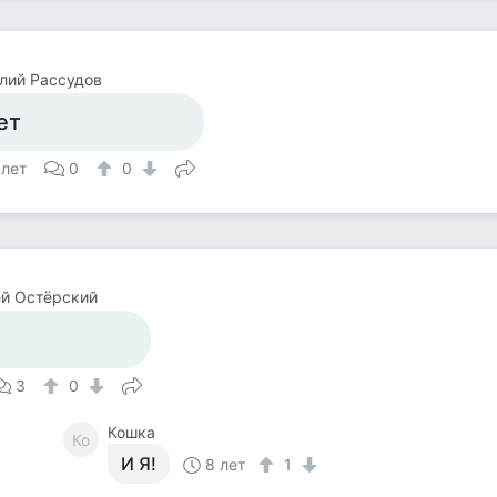
лий Рассудов
ет
 лет
0
0
й Остёрский
3
0
Кошка
Ко
И Я!
8 лет
1