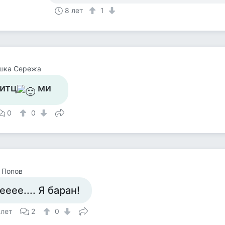
8 лет
1
шка Сережа
-итц
ми
0
0
 Попов
ееее.... Я баран!
 лет
2
0