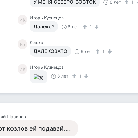
У МЕНЯ СЕВЕРО-ВОСТОК
8 лет
1
Игорь Кузнецов
ИК
Далеко?
8 лет
1
Кошка
Ко
ДАЛЕКОВАТО
8 лет
1
Игорь Кузнецов
ИК
8 лет
1
рий Шарипов
от козлов ей подавай....