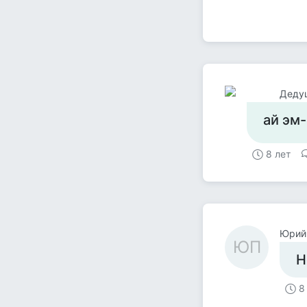
Деду
ай эм
8 лет
Юрий
ЮП
Н
8