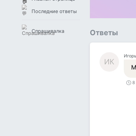
Последние ответы
Спрашивалка
Ответы
Игорь
ИК
М
8