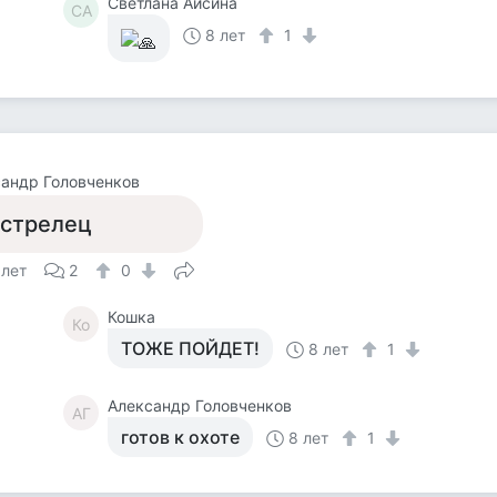
Светлана Айсина
СА
8 лет
1
андр Головченков
 стрелец
 лет
2
0
Кошка
Ко
ТОЖЕ ПОЙДЕТ!
8 лет
1
Александр Головченков
АГ
готов к охоте
8 лет
1