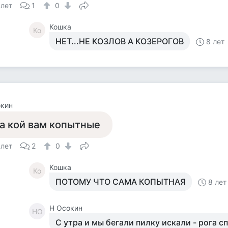
 лет
1
0
Кошка
Ко
НЕТ...НЕ КОЗЛОВ А КОЗЕРОГОВ
8 лет
окин
а кой вам копытные
 лет
2
0
Кошка
Ко
ПОТОМУ ЧТО САМА КОПЫТНАЯ
8 лет
Н Осокин
НО
С утра и мы бегали пилку искали - рога с