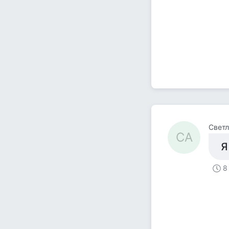
Светл
СА
Я
8