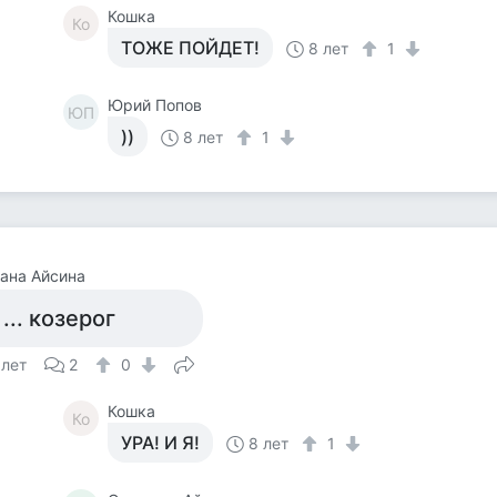
Кошка
Ко
ТОЖЕ ПОЙДЕТ!
8 лет
1
Юрий Попов
ЮП
))
8 лет
1
ана Айсина
 ... козерог
 лет
2
0
Кошка
Ко
УРА! И Я!
8 лет
1