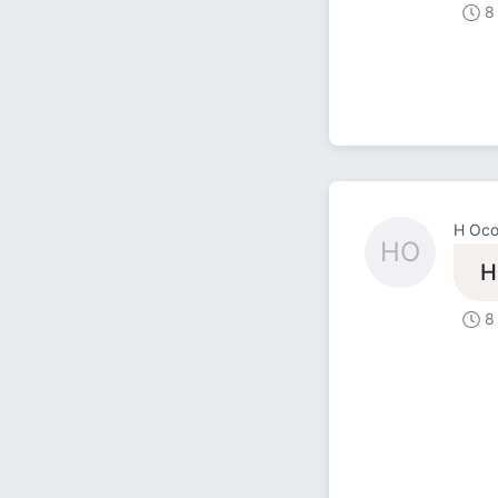
8
Н Ос
НО
Н
8