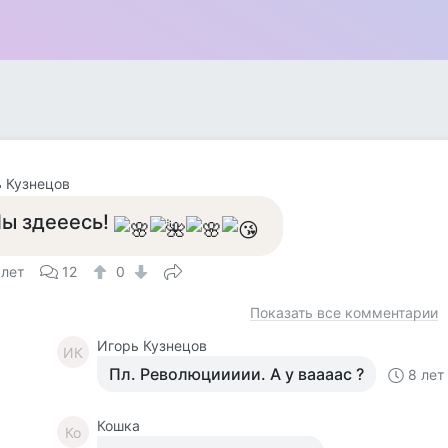
 Кузнецов
ы здееесь!
 лет
12
0
Показать все комментарии
Игорь Кузнецов
ИК
Пл. Революциииии. А у ваааас ?
8 лет
Кошка
Ко