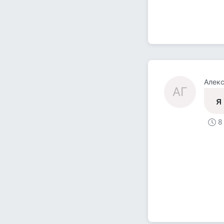
Алекс
АГ
я
8