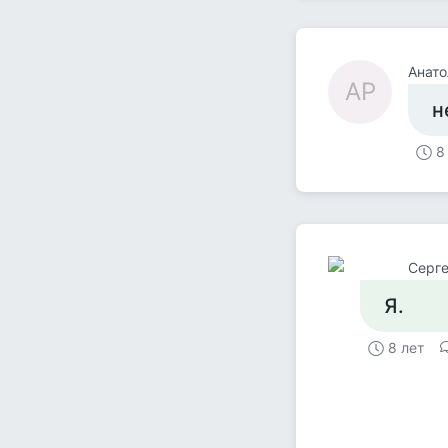
Анато
АР
н
8
Серге
Я.
8 лет