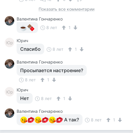
Показать все комментарии
Валентина Гончаренко
8 лет
1
Юрич
Юр
Спасибо
8 лет
1
Валентина Гончаренко
Просыпается настроение?
8 лет
1
Юрич
Юр
Нет
8 лет
1
Валентина Гончаренко
А так?
8 лет
1