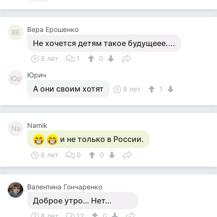
Вера Ерошенко
ВЕ
Не хочется детям такое будущеее....
8 лет
1
0
Юрич
Юр
А они своим хотят
8 лет
1
Namik
Na
и не только в России.
8 лет
0
0
Валентина Гончаренко
Доброе утро… Нет…
8 лет
12
0