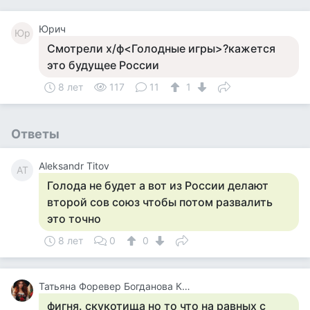
Юрич
Юр
Смотрели х/ф<Голодные игры>?кажется
это будущее России
8 лет
117
11
1
Ответы
Aleksandr Titov
AT
Голода не будет а вот из России делают
второй сов союз чтобы потом развалить
это точно
8 лет
0
0
Татьяна Форевер Богданова Картина Дали Пять Минут До Пробуждения Или Кормежки Кошек
фигня. скукотища но то что на равных с