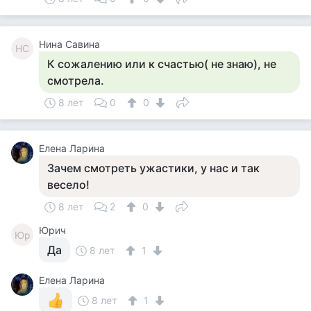
Нина Савина
НС
К сожалению или к счастью( не знаю), не
смотрела.
8 лет
0
0
Елена Ларина
Зачем смотреть ужастики, у нас и так
весело!
8 лет
2
0
Юрич
Юр
Да
8 лет
1
Елена Ларина
8 лет
1