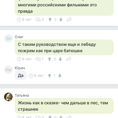
многими российскими фильмами это
правда
8 лет
0
0
Олег
Ол
С таким руководством еще и лебеду
пожрем как при царе батюшке
8 лет
1
0
Юрич
Юр
Да
8 лет
1
Татьяна
Жизнь как в сказке- чем дальше в лес, тем
страшнее
8 лет
0
0