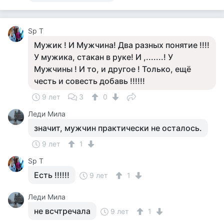
Sp T
Мужик ! И Мужчина! Два разных понятие !!!!
У мужика, стакан в руке! И ,.......! У
Мужчины ! И то, и другое ! Только, ещё
честь и совесть добавь !!!!!!
9 лет
3
0
Леди Мила
значит, мужчин практически не осталось.
9 лет
1
Sp T
Есть !!!!!!
9 лет
1
Леди Мила
не всчтречала
9 лет
1