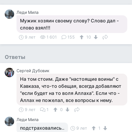
Леди Мила
Мужик хозяин своему слову? Слово дал -
слово взял!!!
9 лет
1 601
155
10
Ответы
Сергей Дубовик
На том стоим. Даже "настоящие воины" с
Кавказа, что-то обещая, всегда добавляют
"если будет на то воля Аллаха". Если что -
Аллах не пожелал, все вопросы к нему.
9 лет
1
0
Леди Мила
подстраховались..
9 лет
1