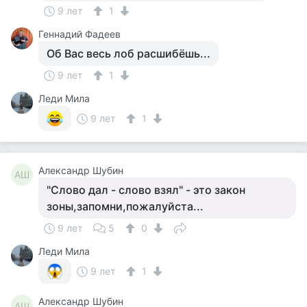
9 лет
1
Геннадий Фадеев
Об Вас весь лоб расшибёшь...
9 лет
1
Леди Мила
9 лет
1
Александр Шубин
АШ
"Слово дал - слово взял" - это закон
зоны,запомни,пожалуйста...
9 лет
5
0
Леди Мила
9 лет
1
Александр Шубин
АШ