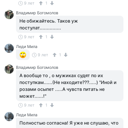
9 лет
1
Владимир Богомолов
Не обижайтесь. Таков уж
постулат...............
9 лет
1
Леди Мила
9 лет
1
Владимир Богомолов
А вообще то , о мужиках судят по их
поступкам......(Не находите???.....) "Иной и
розами осыпет .....А чувств питать не
может......!"
9 лет
1
Леди Мила
Полностью согласна! Я уже не слушаю, что