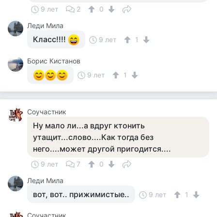
9 лет
2
0
Леди Мила
Класс!!!!
9 лет
1
Борис Кистанов
9 лет
1
Соучастник
Ну мало ли...а вдруг ктонить
утащит...слово....Как тогда без
него....может другой пригодится....
9 лет
7
0
Леди Мила
вот, вот.. прижимистые..
9 лет
1
Соучастник