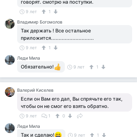
говорят. смотрю на поступки.
9 лет
1
Владимир Богомолов
Так держать ! Все остальное
приложится............................
9 лет
1
Леди Мила
Обязательно!
9 лет
1
Валерий Киселев
Если он Вам его дал, Вы спрячьте его так,
чтобы он не смог его взять обратно.
9 лет
1
0
Леди Мила
Так и сделаю!
9 лет
1