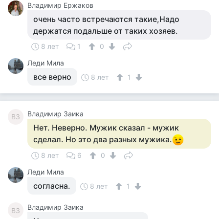
Владимир Ержаков
очень часто встречаются такие,Надо
держатся подальше от таких хозяев.
8 лет
1
0
Леди Мила
все верно
8 лет
1
Владимир Заика
ВЗ
Нет. Неверно. Мужик сказал - мужик
сделал. Но это два разных мужика.
8 лет
6
0
Леди Мила
согласна.
8 лет
1
Владимир Заика
ВЗ