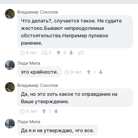
Владимир Соколов
Что делать?, случается такое. Не судите
жестоко.Бывают непреодолимые
обстоятельства.Например пулевое
ранение.
9 лет
5
0
Леди Мила
это крайности.
9 лет
1
Владимир Соколов
Да, но это хоть какое то оправдание на
Ваше утверждение.
9 лет
1
Леди Мила
Да я и не утверждаю, что все.