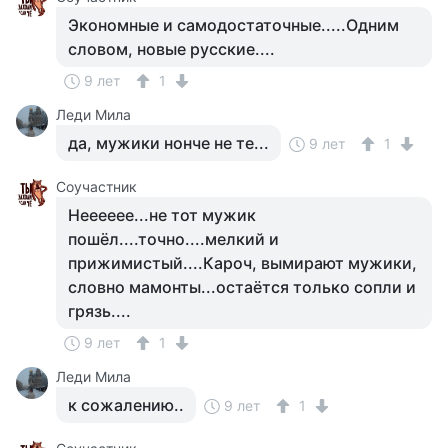
Экономные и самодостаточные.....Одним
словом, новые русские....
9 лет
1
Леди Мила
да, мужики нонче не те...
9 лет
1
Соучастник
Нееееее...не тот мужик
пошёл....точно....мелкий и
прижимистый....Кароч, вымирают мужики,
словно мамонты...остаётся только сопли и
грязь....
9 лет
1
Леди Мила
к сожалению..
9 лет
1