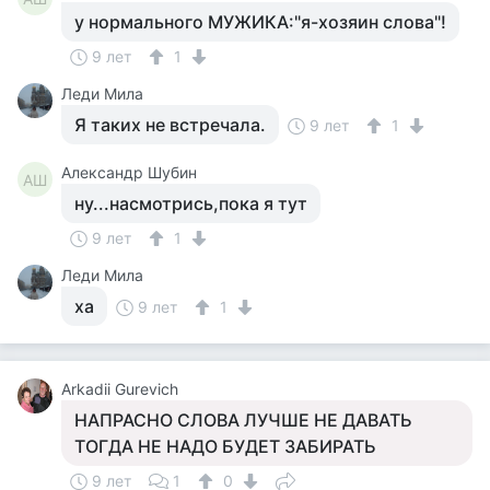
у нормального МУЖИКА:"я-хозяин слова"!
9 лет
1
Леди Мила
Я таких не встречала.
9 лет
1
Александр Шубин
АШ
ну...насмотрись,пока я тут
9 лет
1
Леди Мила
ха
9 лет
1
Arkadii Gurevich
НАПРАСНО СЛОВА ЛУЧШЕ НЕ ДАВАТЬ
ТОГДА НЕ НАДО БУДЕТ ЗАБИРАТЬ
9 лет
1
0