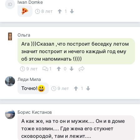
Iwan Domke
ID
8 лет
1
Ольга
Ага )))Сказал ,что построит беседку летом
значит построит и нечего каждый год ему
об этом напоминать !))))
9 лет
1
0
Леди Мила
Точно!
9 лет
1
Борис Кистанов
А как же, на то он и мужик.... Он и в доме
тоже хозяин.... Где жена его стукнет
сковородой, там и лежит....