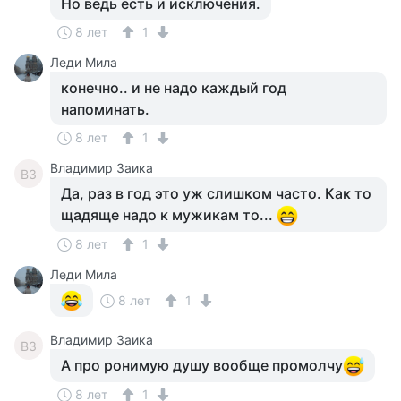
Но ведь есть и исключения.
8 лет
1
Леди Мила
конечно.. и не надо каждый год
напоминать.
8 лет
1
Владимир Заика
ВЗ
Да, раз в год это уж слишком часто. Как то
щадяще надо к мужикам то...
8 лет
1
Леди Мила
8 лет
1
Владимир Заика
ВЗ
А про ронимую душу вообще промолчу
8 лет
1