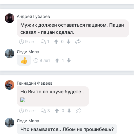
Андрей Губарев
Мужик должен оставаться пацаном. Пацан
сказал - пацан сделал.
9 лет
1
0
Леди Мила
9 лет
1
Геннадий Фадеев
Но Вы то по круче будете...
9 лет
3
0
Леди Мила
Что называется.. Лбом не прошибешь?