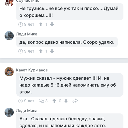
Соучастник
Не грузись...не всё уж так и плохо....Думай
о хорошем...!!!
9 лет
1
Леди Мила
да, вопрос давно написала. Скоро удалю.
9 лет
1
Канат Курманов
Мужик сказал - мужик сделает !!! И, не
надо каждые 5 -6 дней напоминать ему об
этом.
9 лет
3
0
Леди Мила
Ага.. Сказал, сделаю беседку, значит,
сделаю, и не напоминай каждое лето.