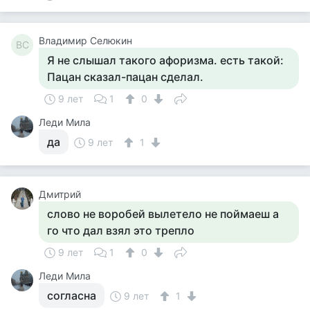
Владимир Селюкин
ВС
Я не слышал такого афоризма. есть такой:
Пацан сказал-пацан сделал.
9 лет
1
0
Леди Мила
да
9 лет
1
Дмитрий
слово не воробей вылетело не поймаеш а
го что дал взял это трепло
9 лет
1
0
Леди Мила
согласна
9 лет
1