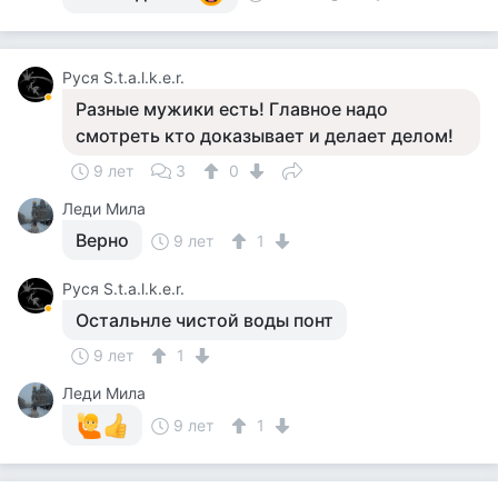
Руся S.t.a.l.k.e.r.
Разные мужики есть! Главное надо
смотреть кто доказывает и делает делом!
9 лет
3
0
Леди Мила
Верно
9 лет
1
Руся S.t.a.l.k.e.r.
Остальнле чистой воды понт
9 лет
1
Леди Мила
9 лет
1