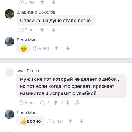
9 лет
1
Владимир Соколов
Спасибо, на душе стало легче.
9 лет
1
Леди Мила
9 лет
1
Iwan Domke
ID
мужик не тот который не делает ошибок ,
но тот если когда что сделает, признает
извинится и исправит с улыбкой
8 лет
2
0
Леди Мила
верно
8 лет
1