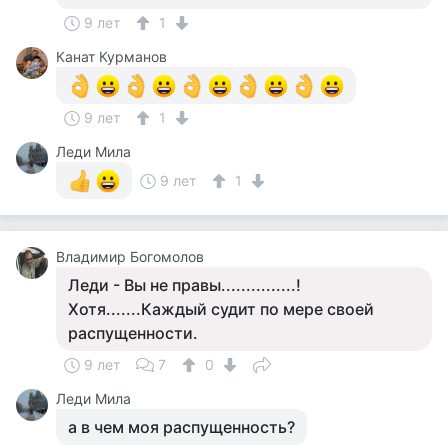
9 лет
1
Канат Курманов
9 лет
1
Леди Мила
9 лет
1
Владимир Богомолов
Леди - Вы не правы...............!
Хотя.......Каждый судит по мере своей
распущенности.
9 лет
7
0
Леди Мила
а в чем моя распущенность?