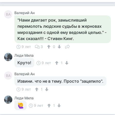
Валерий Ан
ВА
"Нами двигает рок, замысливший
перемолоть людские судьбы в жерновах
мироздания с одной ему ведомой целью." -
Как сказал!!! - Стивен Кинг.
9 лет
3
0
Леди Мила
Круто!
9 лет
1
Валерий Ан
ВА
Извини. что не в тему. Просто "зацепило".
9 лет
1
Леди Мила
9 лет
1