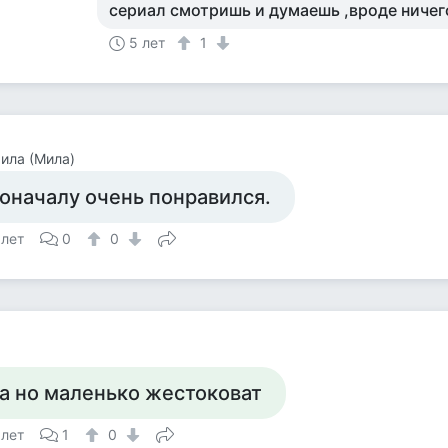
сериал смотришь и думаешь ,вроде ничего
5 лет
1
ила (Мила)
оначалу очень понравился.
 лет
0
0
а но маленько жестоковат
 лет
1
0