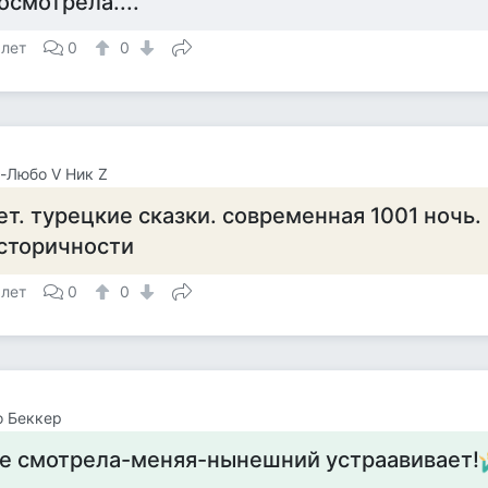
осмотрела....
 лет
0
0
-Любо V Ник Z
ет. турецкие сказки. современная 1001 ночь.
сторичности
 лет
0
0
о Беккер
е смотрела-меняя-нынешний устраавивает!