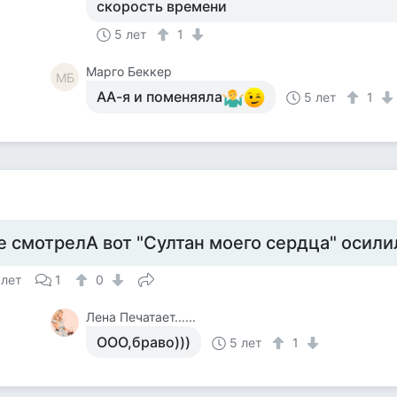
скорость времени
5 лет
1
Mарго Беккер
MБ
АА-я и поменяяла
5 лет
1
е смотрелА вот "Султан моего сердца" осили
 лет
1
0
Лена Печатает......
ООО,браво)))
5 лет
1