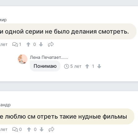
мир
и одной серии не было делания смотреть.
 лет
1
0
Лена Печатает......
Понимаю
5 лет
1
сандр
е люблю см отреть такие нудные фильмы
 лет
0
0