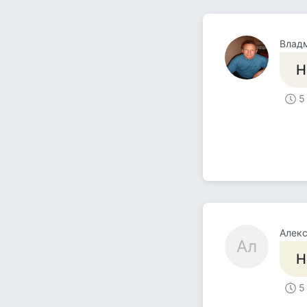
Влад
Н
5
Алек
Ал
Н
5