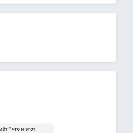
ёт ",что и этот