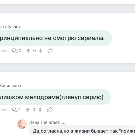
ij Latyshev
ринципиально не смотрю сериалы.
 лет
0
0
Васильков
лишком мелодрама(глянул серию)
 лет
1
0
Лена Печатает......
Да,согласна,но в жизни бывает так "прижм