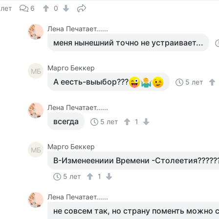
 лет
6
0
Лена Печатает......
меня нынешний точно не устраивает...
Mарго Беккер
MБ
А еесть-выыбор???
5 лет
Лена Печатает......
всегда
5 лет
1
Mарго Беккер
MБ
В-Изменеениии Времени -Столеетия?????
5 лет
1
Лена Печатает......
не совсем так, но страну поменть можно 