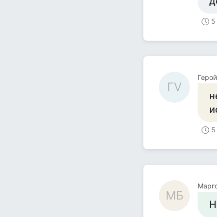
д
5
Герой
ГV
н
и
5
Mарг
MБ
Н