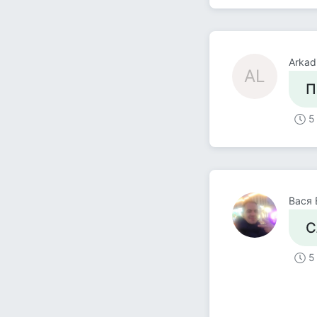
Arkad
AL
П
5
Вася 
С
5