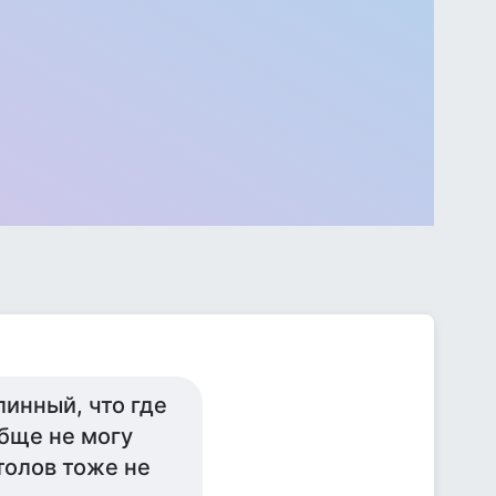
линный, что где
обще не могу
толов тоже не