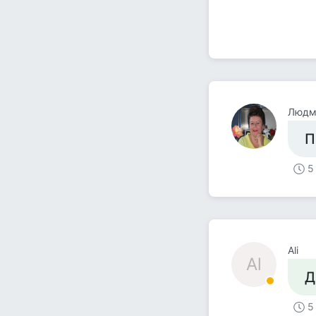
Людм
П
5
Ali
Al
Д
5