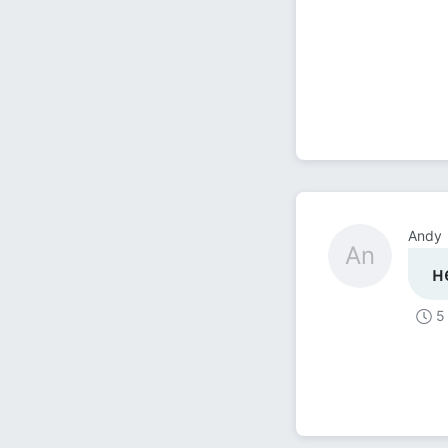
Andy
An
н
5