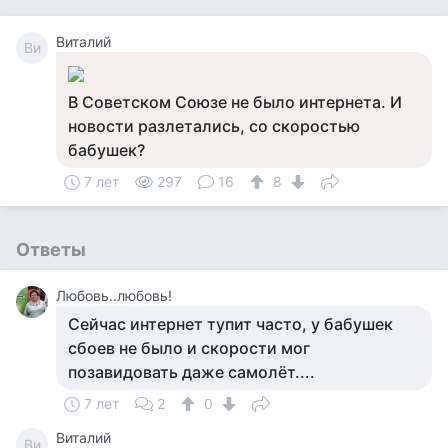
Виталий
Ви
В Советском Союзе не было интернета. И
новости разлетались, со скоростью
бабушек?
7 лет
297
16
8
Ответы
Любовь..любовь!
Сейчас интернет тупит часто, у бабушек
сбоев не было и скорости мог
позавидовать даже самолёт....
7 лет
2
0
Виталий
Ви