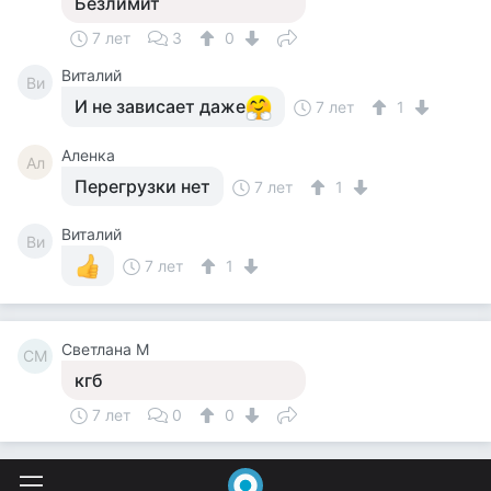
Безлимит
7 лет
3
0
Виталий
Ви
И не зависает даже
7 лет
1
Аленка
Ал
Перегрузки нет
7 лет
1
Виталий
Ви
7 лет
1
Светлана М
СМ
кгб
7 лет
0
0