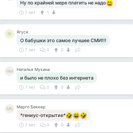
Ну по крайней мере платить не надо
7 лет
1
Ягуся
Яг
О бабушки это самое лучшее СМИ!!!
7 лет
0
0
Наталья Мухина
НМ
и было не плохо без интернета
7 лет
0
0
Mарго Беккер
MБ
*гениус-открытие*
7 лет
0
0