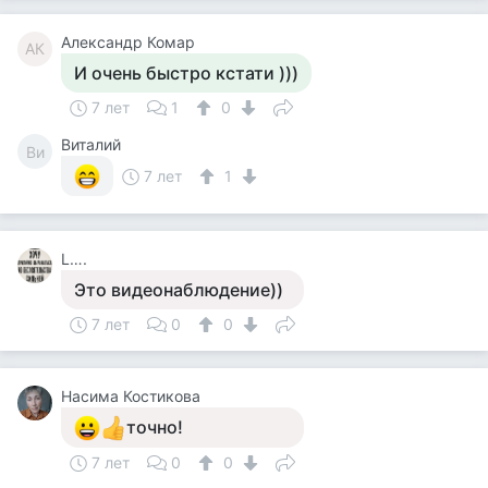
Александр Комар
АК
И очень быстро кстати )))
7 лет
1
0
Виталий
Ви
7 лет
1
L….
Это видеонаблюдение))
7 лет
0
0
Насима Костикова
точно!
7 лет
0
0