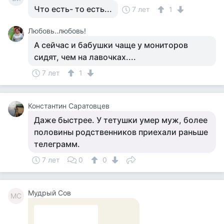
Что есть- то есть...
7 лет
1
Любовь..любовь!
А сейчас и бабушки чаще у мониторов
сидят, чем на лавочках....
7 лет
1
Константин Саратовцев
Даже быстрее. У тетушки умер муж, более
половины родственников приехали раньше
телеграмм.
7 лет
0
0
Мудрый Сов
МС