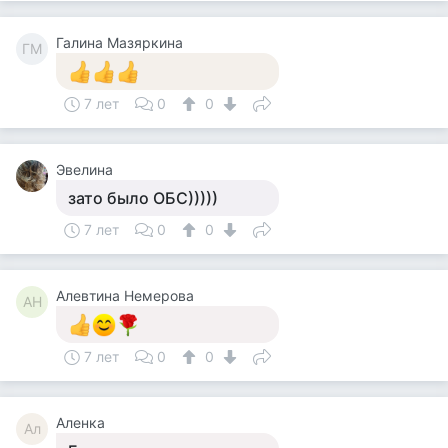
Галина Мазяркина
ГМ
7 лет
0
0
Эвелина
зато было ОБС)))))
7 лет
0
0
Алевтина Немерова
АН
7 лет
0
0
Аленка
Ал