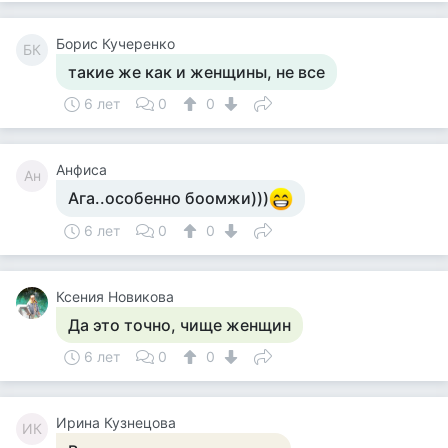
Борис Кучеренко
БК
такие же как и женщины, не все
6 лет
0
0
Анфиса
Ан
Ага..особенно боомжи)))
6 лет
0
0
Ксения Новикова
Да это точно, чище женщин
6 лет
0
0
Ирина Кузнецова
ИК