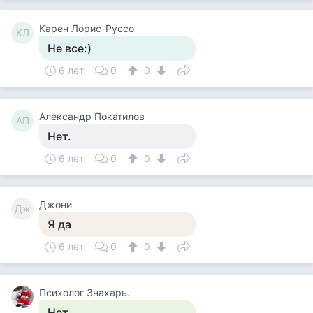
Карен Лорис-Руссо
КЛ
Не все:)
6 лет
0
0
Александр Покатилов
АП
Нет.
6 лет
0
0
Джони
Дж
Я да
6 лет
0
0
Психолог Знахарь.
Нет