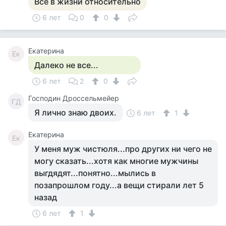
Все в жизни относительно
6 лет
0
0
Екатерина
Ек
Далеко не все...
6 лет
2
0
Господин Дроссельмейер
ГД
Я лично знаю двоих.
6 лет
1
Екатерина
Ек
У меня муж чистюля...про других ни чего не
могу сказать...хотя как многие мужчины
выгдядят...понятно...мылись в
позапрошлом году...а вещи стирали лет 5
назад
6 лет
1