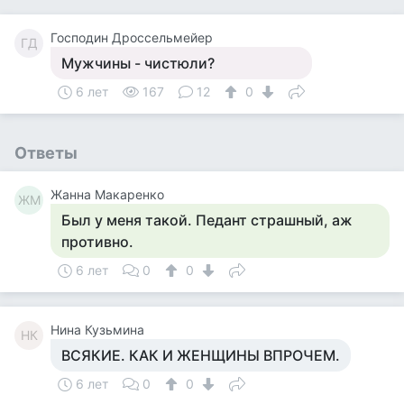
Господин Дроссельмейер
ГД
Мужчины - чистюли?
6 лет
167
12
0
Ответы
Жанна Макаренко
ЖМ
Был у меня такой. Педант страшный, аж
противно.
6 лет
0
0
Нина Кузьмина
НК
ВСЯКИЕ. КАК И ЖЕНЩИНЫ ВПРОЧЕМ.
6 лет
0
0