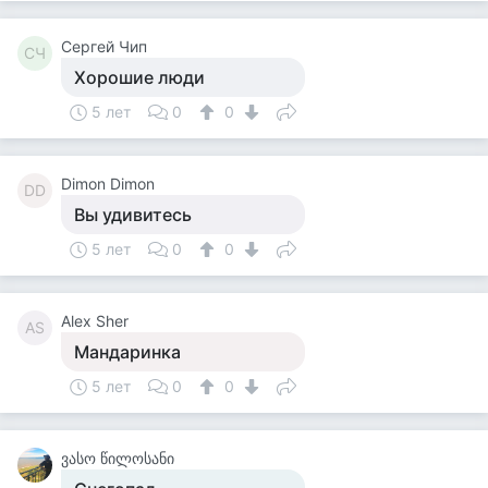
Сергей Чип
СЧ
Хорошие люди
5 лет
0
0
Dimon Dimon
DD
Вы удивитесь
5 лет
0
0
Alex Sher
AS
Мандаринка
5 лет
0
0
ვასო წილოსანი