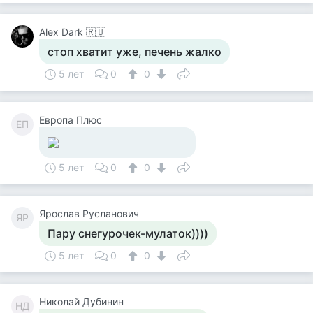
Alex Dark 🇷🇺
стоп хватит уже, печень жалко
5 лет
0
0
Европа Плюс
ЕП
5 лет
0
0
Ярослав Русланович
ЯР
Пару снегурочек-мулаток))))
5 лет
0
0
Николай Дубинин
НД