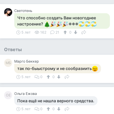
Светотень
Что способно создать Вам новогоднее
настроение?
❄❄❄
5 лет
162
21
0
Ответы
Mарго Беккер
MБ
так по-быыстрому и не сообразиить
5 лет
0
0
Ольга Ежова
ОЕ
Пока ещё не нашла верного средства.
5 лет
0
0