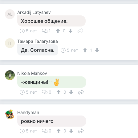
Arkadij Latyshev
AL
Хорошее общение.
5 лет
1
0
Тамара Галагузова
ТГ
Да. Согласна.
5 лет
1
Nikola Mahkov
-женщины!--
5 лет
0
0
Handyman
ровно ничего
5 лет
0
0