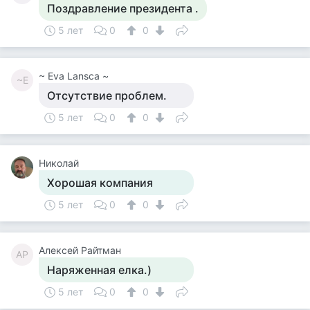
Поздравление президента .
5 лет
0
0
~ Eva Lansca ~
~E
Отсутствие проблем.
5 лет
0
0
Николай
Хорошая компания
5 лет
0
0
Алексей Райтман
АР
Наряженная елка.)
5 лет
0
0