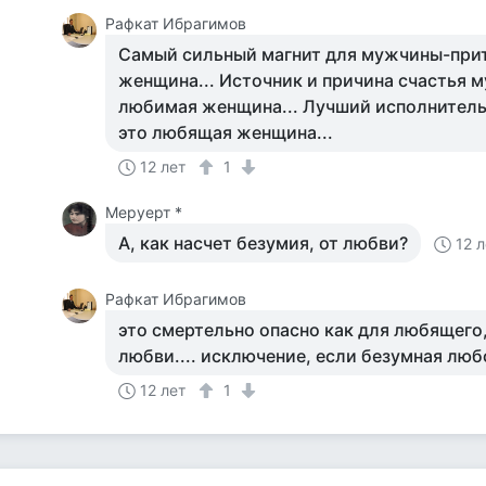
Рафкат Ибрагимов
Самый сильный магнит для мужчины-при
женщина... Источник и причина счастья 
любимая женщина... Лучший исполнител
это любящая женщина...
12 лет
1
Меруерт *
А, как насчет безумия, от любви?
12 
Рафкат Ибрагимов
это смертельно опасно как для любящего,
любви.... исключение, если безумная любо
12 лет
1