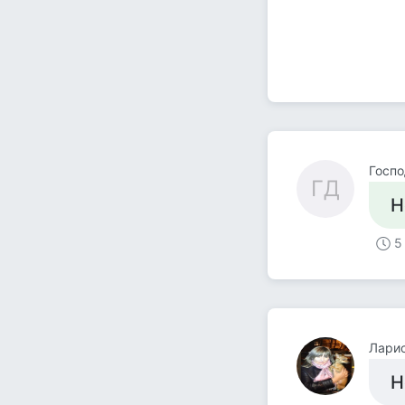
Госп
ГД
Н
5
Лари
Н