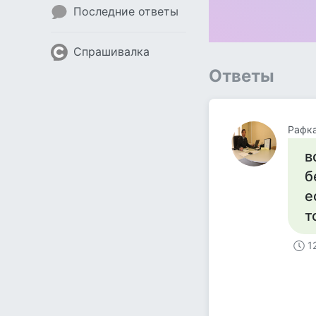
Последние ответы
Спрашивалка
Ответы
Рафк
в
б
е
т
1