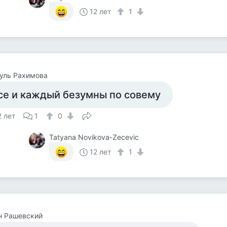
12 лет
1
уль Рахимова
се и каждый безумны по совему
2 лет
1
0
Tatyana Novikova-Zecevic
12 лет
1
н Рашевский