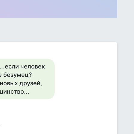
...если человек
е безумец?
 новых друзей,
шинство...