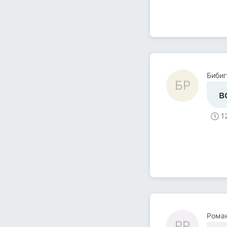
Бибиг
БР
в
1
Рома
РР