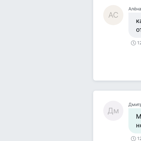
Алёна
АС
к
о
1
Дмит
Дм
М
н
1