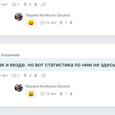
2 лет
1
0
Tatyana Novikova-Zecevic
12 лет
1
 Богданова
ак и везде. но вот статистика по ним не здесь
2 лет
1
0
Tatyana Novikova-Zecevic
12 лет
1