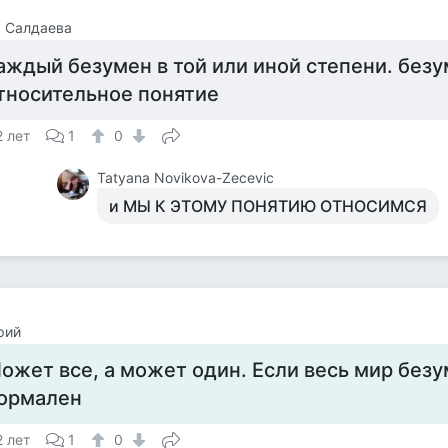
 Салдаева
аждый безумен в той или иной степени. безу
тносительное понятие
2 лет
1
0
Tatyana Novikova-Zecevic
и МЫ К ЭТОМУ ПОНЯТИЮ ОТНОСИМСЯ
рий
ожет все, а может один. Если весь мир безу
ормален
2 лет
1
0