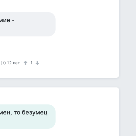
мие -
12 лет
1
мен, то безумец