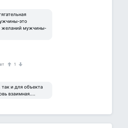
тягательная
мужчины-это
ь желаний мужчины-
лет
1
 так и для объекта
вь взаимная....