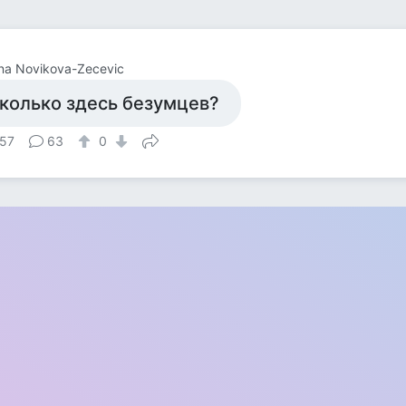
na Novikova-Zecevic
колько здесь безумцев?
57
63
0