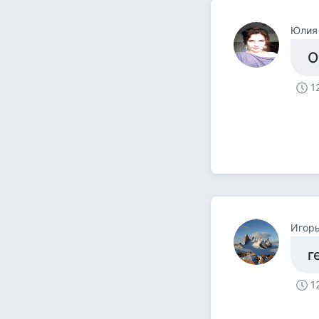
Юлия
О
1
Игорь
г
1