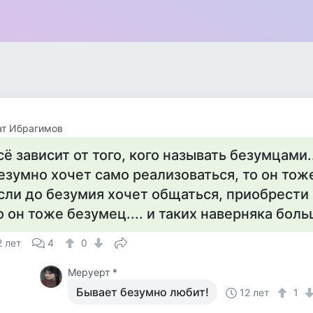
ат Ибрагимов
сё зависит от того, кого называть безумцами.
езумно хочет само реализоваться, то он тож
сли до безумия хочет общаться, приобрести
о он тоже безумец.... и таких наверняка боль
2 лет
4
0
Меруерт *
Бывает безумно любит!
12 лет
1