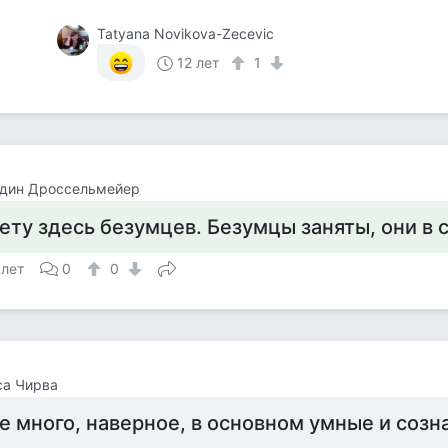
Tatyana Novikova-Zecevic
12 лет
1
один Дроссельмейер
ету здесь безумцев. Безумцы заняты, они в 
 лет
0
0
са Чирва
е много, наверное, в основном умные и соз