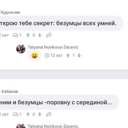
 Художник
ткрою тебе секрет: безумцы всех умней.
2 лет
1
0
Tatyana Novikova-Zecevic
12 лет
1
 Кабанов
ении и безумцы -поровну с серединой...
2 лет
1
0
Tatyana Novikova-Zecevic