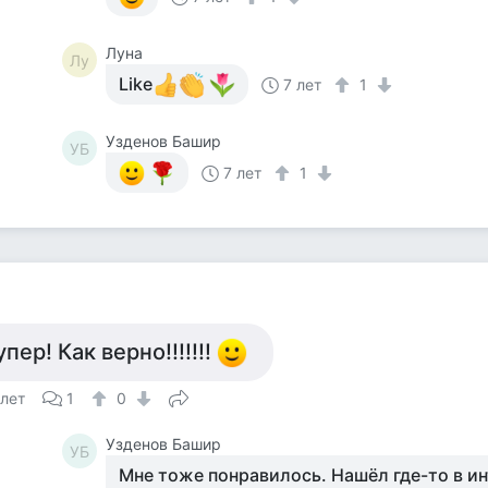
Луна
Лу
Like
7 лет
1
Узденов Башир
УБ
7 лет
1
упер! Как верно!!!!!!!
 лет
1
0
Узденов Башир
УБ
Мне тоже понравилось. Нашёл где-то в и