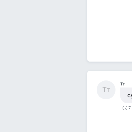
Тт
Тт
с
7