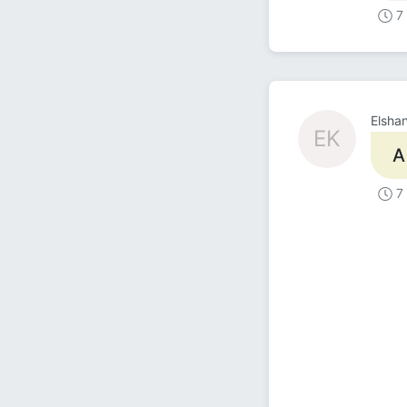
7
Elsha
EK
А
7