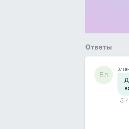
Ответы
Влад
Вл
Д
в
7