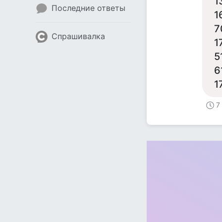
1
Последние ответы
1
7
Спрашивалка
1
5
6
1
7