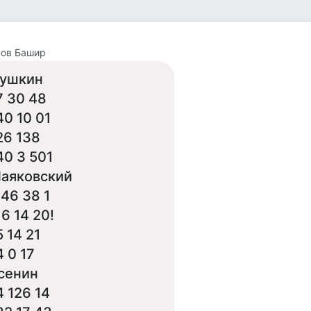
нов Башир
ушкин
7 30 48
40 10 01
26 138
40 3 501
аяковский
 46 38 1
16 14 20!
5 14 21
4 0 17
сенин
4 126 14