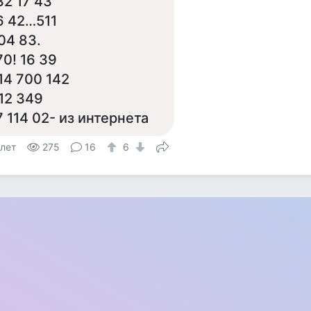
32 17 43
6 42…511
04 83.
70! 16 39
14 700 142
12 349
7 114 02- из интернета
 лет
275
16
6