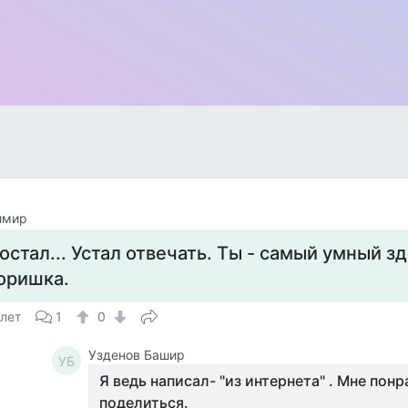
имир
остал... Устал отвечать. Ты - самый умный з
оришка.
 лет
1
0
Узденов Башир
УБ
Я ведь написал- "из интернета" . Мне пон
поделиться.