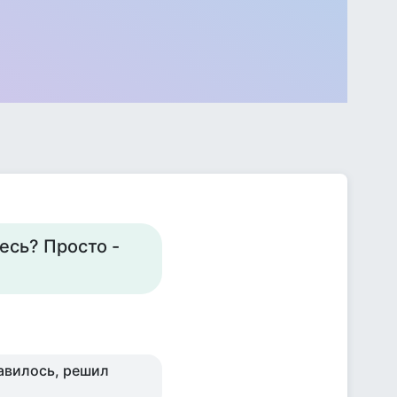
десь? Просто -
равилось, решил