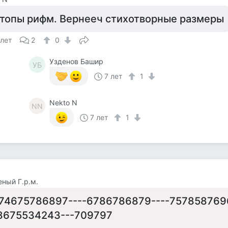
топы рифм. Вернееч стихотворные размеры
 лет
2
0
Узденов Башир
УБ
7 лет
1
Nekto N
NN
7 лет
1
еный Г.р.м.
74675786897----6786786879----757858769
8675534243---709797