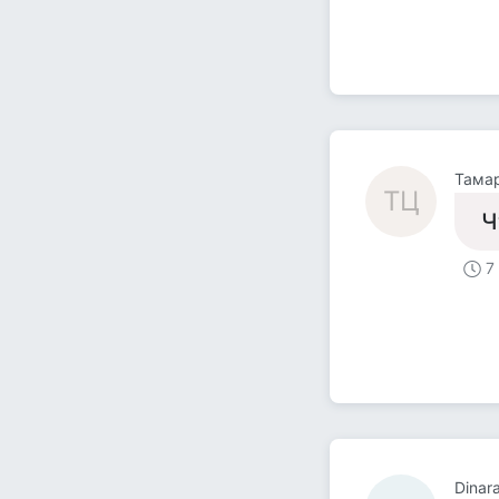
Тама
ТЦ
Ч
7
Dinar