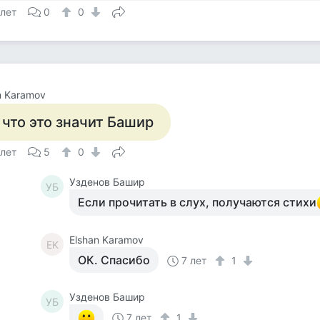
 лет
0
0
n Karamov
 что это значит Башир
 лет
5
0
Узденов Башир
УБ
Если прочитать в слух, получаются стихи
Elshan Karamov
EK
ОК. Спасибо
7 лет
1
Узденов Башир
УБ
7 лет
1