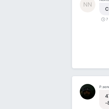
NN
С
7
Р.зел
4
-