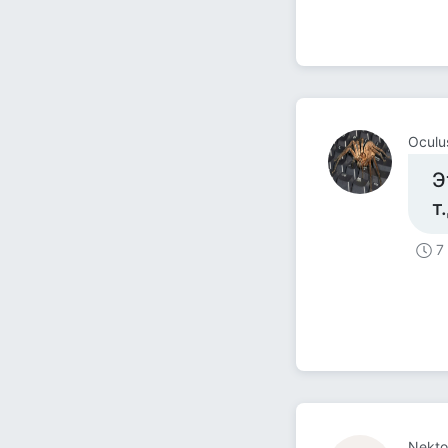
Оculu
Э
т
7
Nekto