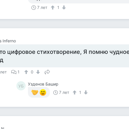
7 лет
1
s Inferno
то цифровое стихотворение, Я помню чудное 
.д
 лет
1
0
Узденов Башир
УБ
7 лет
1
 N