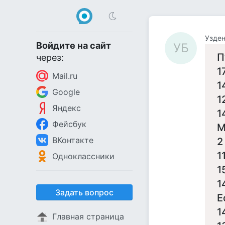
Узде
Войдите на сайт
УБ
П
через:
1
Mail.ru
1
Google
1
Яндекс
1
Фейсбук
М
ВКонтакте
2
1
Одноклассники
1
1
Задать вопрос
Е
1
Главная страница