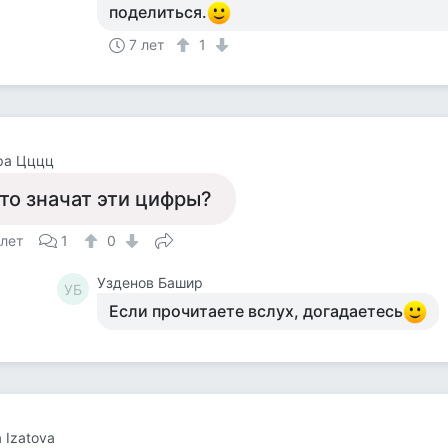
поделиться.
7 лет
1
ра Цццц
то значат эти цифры?
 лет
1
0
Узденов Башир
УБ
Если прочитаете вслух, догадаетесь
a Izatova