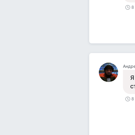
8
Андре
Я
с
8