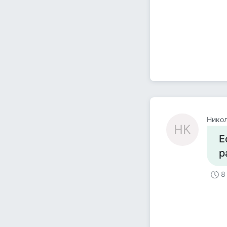
Никол
НК
Е
р
8