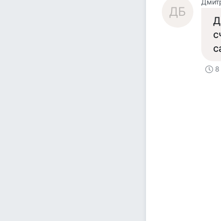
Дмит
ДБ
Д
с
с
8