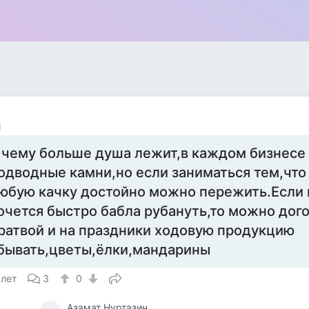
i
 чему больше душа лежит,в каждом бизнесе
одводные камни,но если заниматься тем,что
юбую качку достойно можно пережить.Если
очется быстро бабла рубануть,то можно дого
ратвой и на праздники ходовую продукцию
бывать,цветы,ёлки,мандарины
 лет
3
0
Азамат Нуртазин