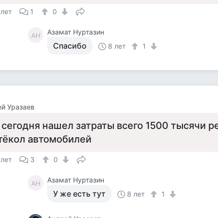
 лет
1
0
Азамат Нуртазин
АН
Спасибо
8 лет
1
й Уразаев
 сегодня нашел затраты всего 1500 тысячи 
тёкол автомобилей
 лет
3
0
Азамат Нуртазин
АН
У же есть тут
8 лет
1