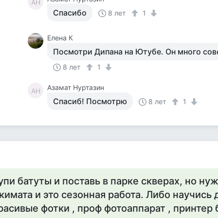
АН
Спасибо
8 лет
1
Елена К
Посмотри Дипана на Ютубе. Он много сове
8 лет
1
Азамат Нуртазин
АН
Спасиб! Посмотрю
8 лет
1
упи батуты и поставь в парке скверах, но н
кимата и это сезонная работа. Либо научись 
расивые фотки , проф фотоаппарат , принтер 