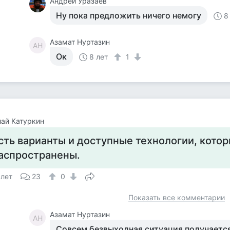
Андрей Уразаев
Ну пока предложить ничего немогу
8
Азамат Нуртазин
АН
Ок
8 лет
1
ай Катуркин
сть варианты и доступные технологии, кото
аспространены.
 лет
23
0
Показать все комментарии
Азамат Нуртазин
АН
Совсем безвыходная ситуация получается