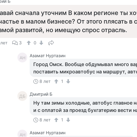
рий Б
авай сначала уточним В каком регионе ты х
частье в малом бизнесе? От этого плясать в 
амой развитой, но имещую спрос отрасль.
 лет
3
0
Азамат Нуртазин
АН
Город Омск. Вообще обдумывал много вар
поставить микроавтобус на маршрут, ав
8 лет
1
Дмитрий Б
ДБ
Ну там зимы холодные, автобус главное 
и с оплатой за проезд бухгатерию вести 
8 лет
1
Азамат Нуртазин
АН