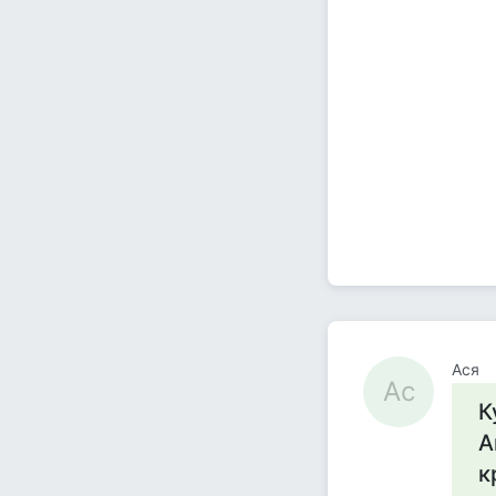
Ася
Ас
К
А
к