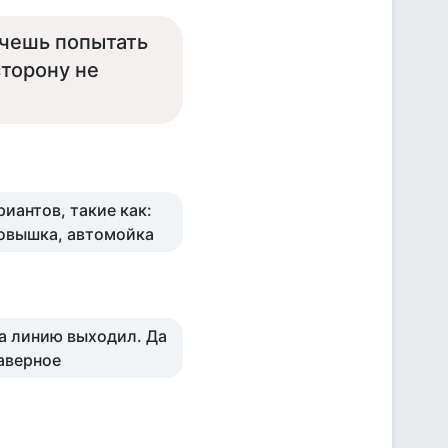
очешь попытать
сторону не
иантов, такие как:
товышка, автомойка
на линию выходил. Да
наверное