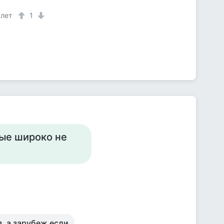
 лет
1
рые широко не
, а зарубеж если