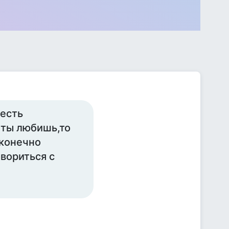
 есть
 ты любишь,то
 конечно
вориться с