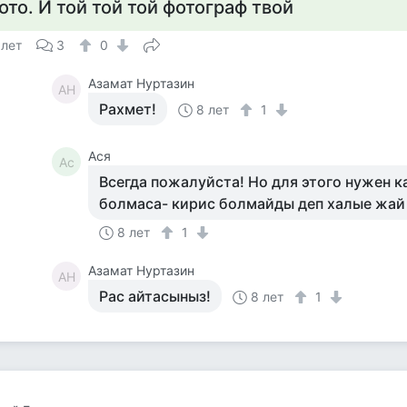
ото. И той той той фотограф твой
 лет
3
0
Азамат Нуртазин
АН
Рахмет!
8 лет
1
Ася
Ас
Всегда пожалуйста! Но для этого нужен 
болмаса- кирис болмайды деп халые жай 
8 лет
1
Азамат Нуртазин
АН
Рас айтасыныз!
8 лет
1