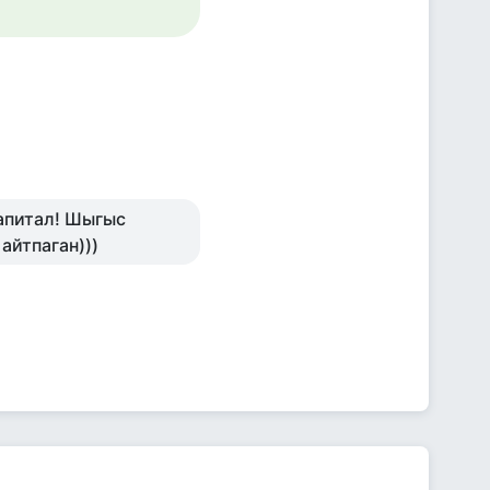
капитал! Шыгыс
айтпаган)))