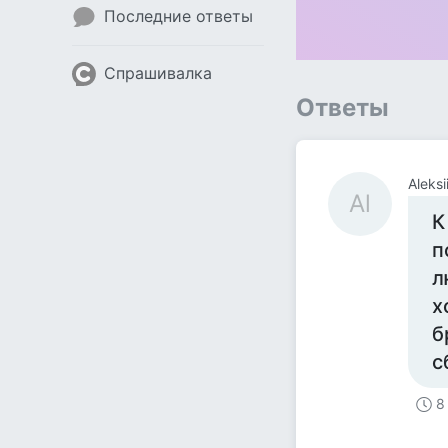
Последние ответы
Спрашивалка
Ответы
Aleksi
Al
К
п
л
х
б
с
8