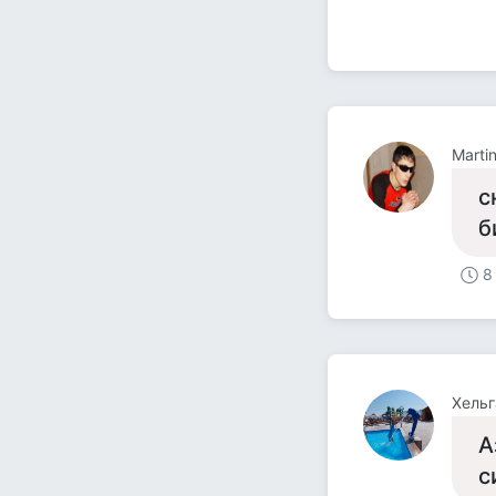
Marti
с
б
8
Хельг
А
с