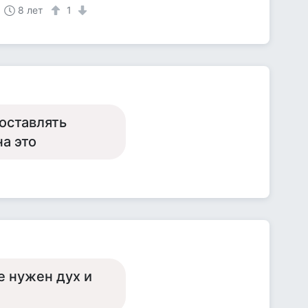
8 лет
1
оставлять
на это
е нужен дух и