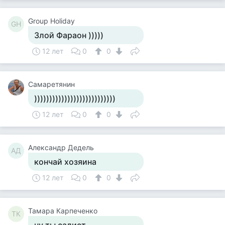
Group Holiday
GH
Злой Фараон )))))
12 лет
0
0
Самаретянин
)))))))))))))))))))))))))))
12 лет
0
0
Александр Дедель
АД
кончай хозяина
12 лет
0
0
Тамара Карпеченко
ТК