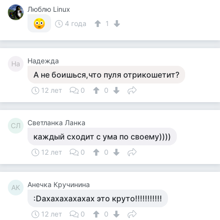
Люблю Linux
4 года
1
Надежда
На
А не боишься,что пуля отрикошетит?
12 лет
0
0
Светланка Ланка
СЛ
каждый сходит с ума по своему))))
12 лет
0
0
Анечка Кручинина
АК
:Dахахахахахах это круто!!!!!!!!!!!
12 лет
0
0