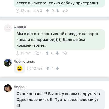
всего выпитого, точно собаку пристрелит
12 лет
0
0
Оксана
Ок
Мы в детстве противной соседке на порог
капали валерианой))))) Дальше без
комментариев.
12 лет
1
0
Люблю Linux
12 лет
1
Любовь
Скопировала !!! Выложу своим подругам в
Одноклассниках !!! Пусть тоже похохочут
!!!