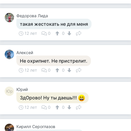
Федорова Лида
такая жестокать не для меня
12 лет
0
0
Алексей
Не охрипнет. Не пристрелит.
12 лет
0
0
Юрий
Юр
ЗдОрово! Ну ты даешь!!!
12 лет
0
0
Кирилл Сероглазов