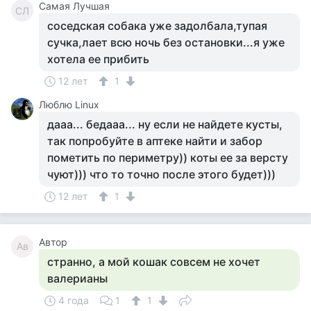
Самая Лучшая
СЛ
соседская собака уже задолбала,тупая
сучка,лает всю ночь без остановки...я уже
хотела ее прибить
12 лет
1
Люблю Linux
дааа... бедааа... ну если не найдете кусты,
так попробуйте в аптеке найти и забор
пометить по периметру)) коты ее за версту
чуют))) что то точно после этого будет)))
12 лет
1
Автор
Ав
странно, а мой кошак совсем не хочет
валерианы
4 года
1
1