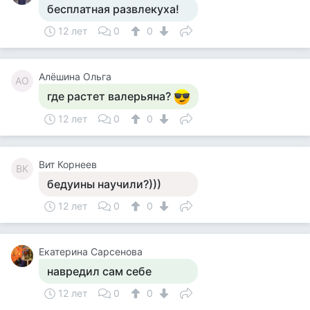
бесплатная развлекуха!
12 лет
0
0
Алёшина Ольга
АО
где растет валерьяна?
12 лет
0
0
Вит Корнеев
ВК
бедуины научили?)))
12 лет
0
0
Екатерина Сарсенова
навредил сам себе
12 лет
0
0