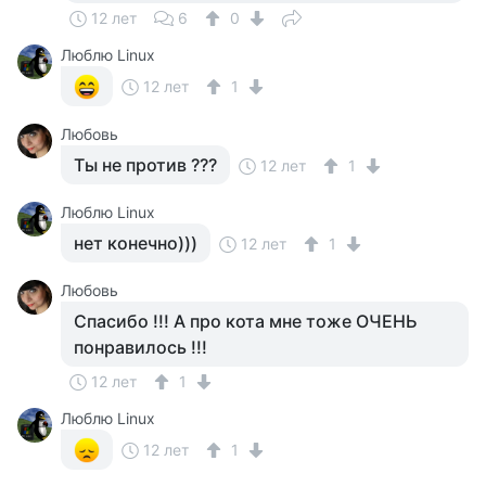
12 лет
6
0
Люблю Linux
12 лет
1
Любовь
Ты не против ???
12 лет
1
Люблю Linux
нет конечно)))
12 лет
1
Любовь
Спасибо !!! А про кота мне тоже ОЧЕНЬ
понравилось !!!
12 лет
1
Люблю Linux
12 лет
1