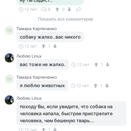
ну ты садист..
12 лет
8
0
Показать все комментарии
Тамара Карпеченко
ТК
собаку жалко..вас никого
12 лет
1
Люблю Linux
вас тоже не жалко.
12 лет
1
Тамара Карпеченко
ТК
я люблю животных
12 лет
1
Люблю Linux
походу Вы, если увидите, что собака на
человека напала, быстрее пристрелите
человека, чем бешеную тварь...
12 лет
1