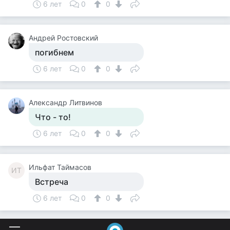
6 лет
0
0
Андрей Ростовский
погибнем
6 лет
0
0
Александр Литвинов
Что - то!
6 лет
0
0
Ильфат Таймасов
ИТ
Встреча
6 лет
0
0