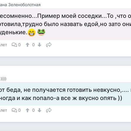
ана Зеленоболотная
есомненно...Пример моей соседки...То ,что 
отовила,трудно было назвать едой,но зато он
уденькие.
 лет
0
0
))))
от беда, не получается готовить невкусно,...
ногда и как попало-а все ж вкусно опять ))
 лет
0
0