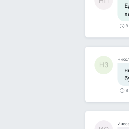
НП
Е
х
8
Никол
НЗ
н
б
8
Инеса