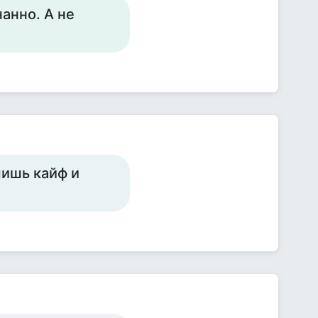
анно. А не
чишь кайф и