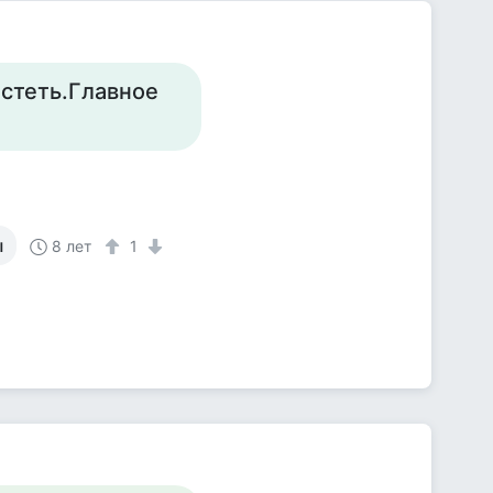
лстеть.Главное
ы
8 лет
1