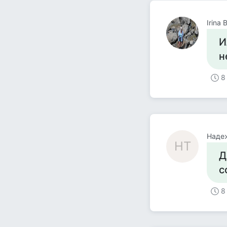
Irina
И
н
8
Наде
НТ
Д
с
8