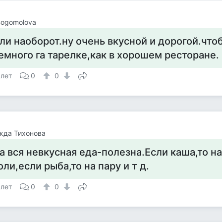
 Bogomolova
ли наоборот.ну очень вкусной и дорогой.что
емного га тарелке,как в хорошем ресторане.
 лет
0
0
жда Тихонова
а вся невкусная еда-полезна.Если каша,то на
оли,если рыба,то на пару и т д.
 лет
0
0