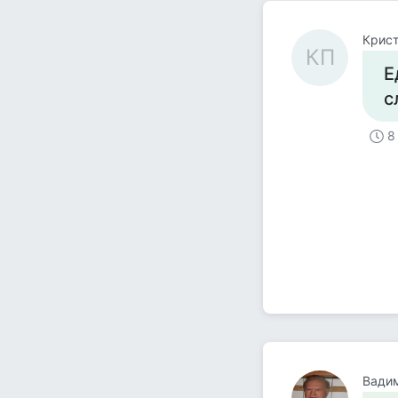
Крист
КП
Е
с
8