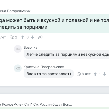
ина Погорельских
да может быть и вкусной и полезной и не то
ледить за порциями
 лет
2
0
Вовочка
Во
Легче следить за порциями невкусной ед
Кристина Погорельских
КП
Вас кто то заставляет)
8 лет
1
Вадим Козлов-Член Сп И Сж России.будут Вопросы -Звоните 8 926 571 18 95