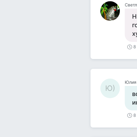
Светл
Н
г
х
8
Юлия 
Ю)
в
и
8