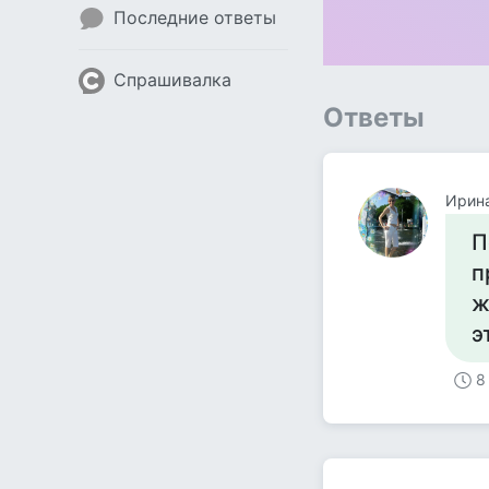
Последние ответы
Спрашивалка
Ответы
Ирин
П
п
ж
э
8