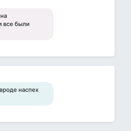
она
и все были
. вроде наспех