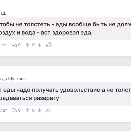
 Ш.
тобы не толстеть - еды вообще быть не дол
оздух и вода - вот здоровая еда.
 лет
0
0
жда Шустова
т еды надо получать удовольствие а не толс
редаваться разврату
 лет
0
0