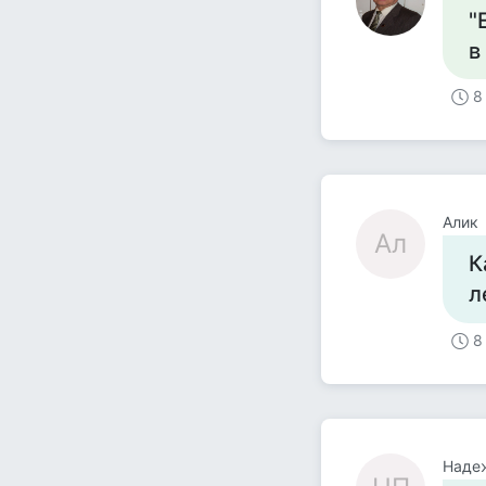
"
в
8
Алик
Ал
К
л
8
Наде