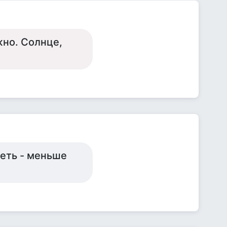
жно. Солнце,
теть - меньше