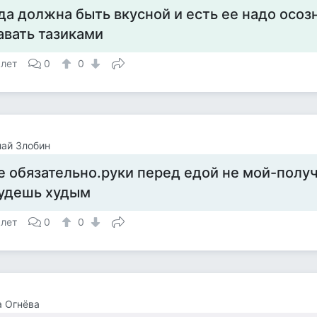
да должна быть вкусной и есть ее надо осозн
авать тазиками
 лет
0
0
ай Злобин
е обязательно.руки перед едой не мой-полу
удешь худым
 лет
0
0
 Огнёва