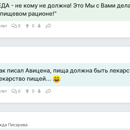
ЕДА - не кому не должна! Это Мы с Вами дел
 пищевом рационе!"
 лет
0
0
ак писал Авицена, пища должна быть лекарс
екарство пищей...
 лет
0
0
жда Писарева