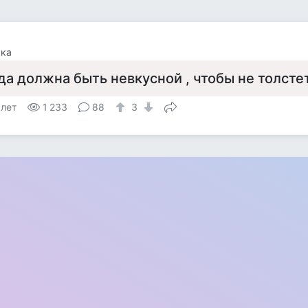
чка
да должна быть невкусной , чтобы не толсте
 лет
1 233
88
3