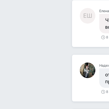
Елена
ЕШ
Ч
в
8
Наде
о
п
8