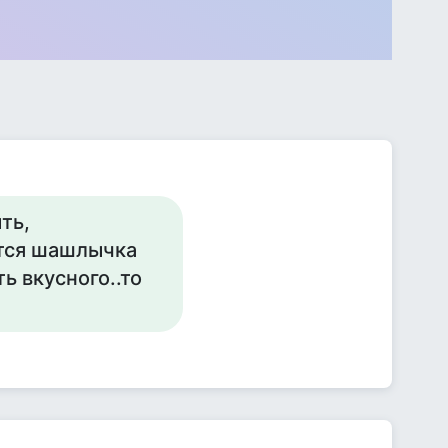
ть,
ется шашлычка
ь вкусного..то