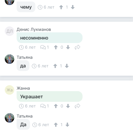
чему
6 лет
1
Денис Лукманов
ДЛ
несомненно
6 лет
1
0
Татьяна
да
6 лет
1
Жанна
Жа
Украшает
6 лет
1
0
Татьяна
Да
6 лет
1