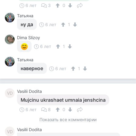
6 лет
3
0
Татьяна
ну да
6 лет
1
Dima Slizoy
6 лет
1
Татьяна
наверное
6 лет
1
Vasilii Dodita
VD
Mujcinu ukrashaet umnaia jenshcina
6 лет
8
0
Показать все комментарии
Vasilii Dodita
VD