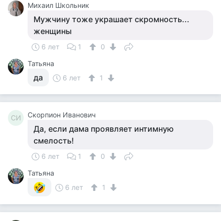
Михаил Школьник
Мужчину тоже украшает скромность...
женщины
6 лет
1
0
Татьяна
да
6 лет
1
Скорпион Иванович
СИ
Да, если дама проявляет интимную
смелость!
6 лет
1
0
Татьяна
6 лет
1