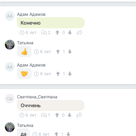
Адам Адамов
АА
Конечно
6 лет
2
0
Татьяна
6 лет
1
Адам Адамов
АА
6 лет
1
Светлана_Светлана
Св
Очччень
6 лет
1
0
Татьяна
да
6 лет
1