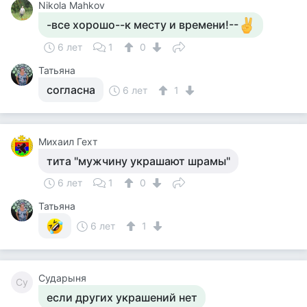
Nikola Mahkov
-все хорошо--к месту и времени!--
6 лет
1
0
Татьяна
согласна
6 лет
1
Михаил Гехт
тита "мужчину украшают шрамы"
6 лет
1
0
Татьяна
6 лет
1
Сударыня
Су
если других украшений нет