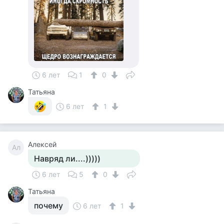
6 лет
1
0
Татьяна
6 лет
1
Алексей
Ал
Навряд ли....)))))
6 лет
5
0
Татьяна
почему
6 лет
1