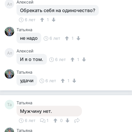
Алексей
Ал
Обрекать себя на одиночество?
6 лет
1
Татьяна
не надо
6 лет
1
Алексей
Ал
И я о том.
6 лет
1
Татьяна
удачи
6 лет
1
Татьяна
Та
Мужчину нет.
6 лет
1
0
Татьяна