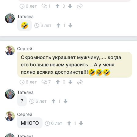
6 лет
1
0
Татьяна
6 лет
1
Сергей
Скромность украшает мужчину,.... когда
его больше нечем украсить... А у меня
полно всяких достоинств!!!
6 лет
7
0
Татьяна
?
6 лет
1
Сергей
МНОГО
6 лет
1
Татьяна