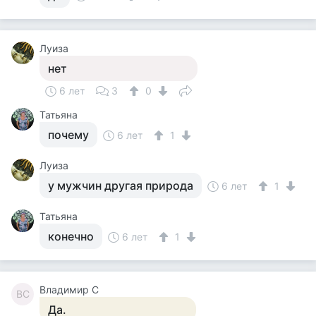
Луиза
нет
6 лет
3
0
Татьяна
почему
6 лет
1
Луиза
у мужчин другая природа
6 лет
1
Татьяна
конечно
6 лет
1
Владимир С
ВС
Да.