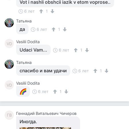
Vot i nashli obshcii iazik v etom voprose..
6 лет
1
Татьяна
да
6 лет
1
Vasilii Dodita
VD
Udaci Vam...
6 лет
1
Татьяна
спасибо и вам удачи
6 лет
1
Vasilii Dodita
VD
6 лет
1
Геннадий Витальевич Чичеров
ГВ
Иногда.