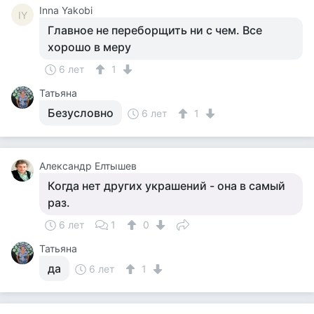
Inna Yakobi
IY
Главное не переборщить ни с чем. Все
хорошо в меру
6 лет
1
Татьяна
Безусловно
6 лет
1
Александр Елтышев
Когда нет других украшений - она в самый
раз.
6 лет
1
0
Татьяна
да
6 лет
1