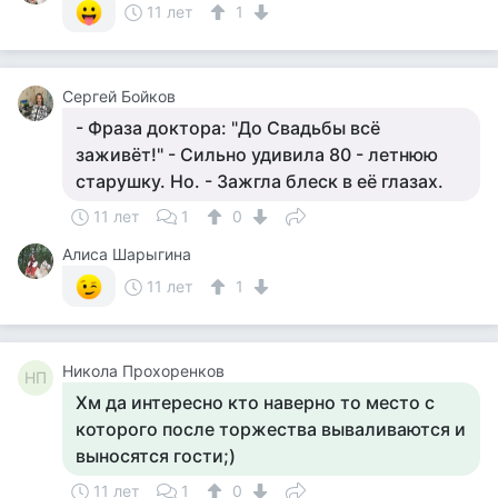
11 лет
1
Сергей Бойков
- Фраза доктора: "До Свадьбы всё
заживёт!" - Сильно удивила 80 - летнюю
старушку. Но. - Зажгла блеск в её глазах.
11 лет
1
0
Алиса Шарыгина
11 лет
1
Никола Прохоренков
НП
Хм да интересно кто наверно то место с
которого после торжества вываливаются и
выносятся гости;)
11 лет
1
0