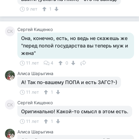
9 лет
1
Сергей Кищенко
СК
Она, конечно, есть, но ведь не скажешь же
"перед попой государства вы теперь муж и
жена"
11 лет
4
0
Алиса Шарыгина
А! Так по-вашему ПОПА и есть ЗАГС?-)
11 лет
1
Сергей Кищенко
СК
Оригинально! Какой-то смысл в этом есть.
11 лет
1
Алиса Шарыгина