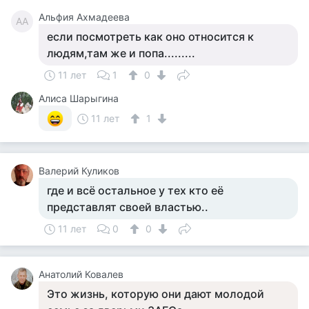
Альфия Ахмадеева
АА
если посмотреть как оно относится к
людям,там же и попа.........
11 лет
1
0
Алиса Шарыгина
11 лет
1
Валерий Куликов
где и всё остальное у тех кто её
представлят своей властью..
11 лет
0
0
Анатолий Ковалев
Это жизнь, которую они дают молодой