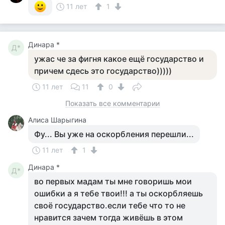
11 лет
1
Динара *
Д*
ужас че за фигня какое ещё государство и
причем сдесь это государство)))))
11 лет
11
0
Показать все комментарии
Алиса Шарыгина
Фу... Вы уже на оскорбления перешли...
11 лет
1
Динара *
Д*
во первых мадам ты мне говоришь мои
ошибки а я тебе твои!!! а ты оскорбляешь
своё государство.если тебе что то не
нравится зачем тогда живёшь в этом