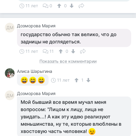
11 лет
0
0
Дозморова Мария
ДМ
государство обычно так велико, что до
задницы не доглядеться.
11 лет
11
0
Показать все комментарии
Алиса Шарыгина
11 лет
1
Дозморова Мария
ДМ
Мой бывший все время мучал меня
вопросом: "Лицом к лицу, лица не
увидать...! А как эту идею реализуют
меньшинства, ну те, которые влюблены в
хвостовую часть человека!