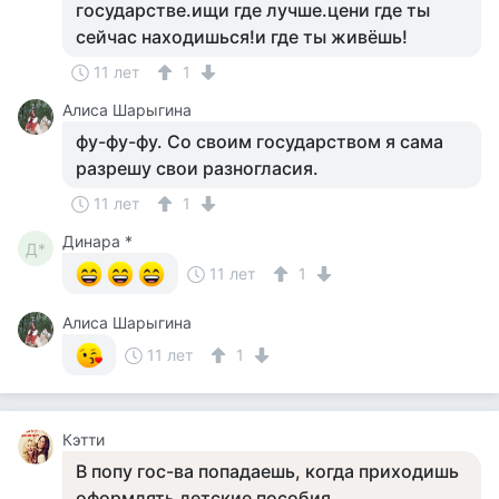
государстве.ищи где лучше.цени где ты
сейчас находишься!и где ты живёшь!
11 лет
1
Алиса Шарыгина
фу-фу-фу. Со своим государством я сама
разрешу свои разногласия.
11 лет
1
Динара *
Д*
11 лет
1
Алиса Шарыгина
11 лет
1
Кэтти
В попу гос-ва попадаешь, когда приходишь
оформлять детские пособия.