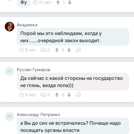
Фу
11 лет
1
Академка
Порой мы это наблюдаем, когда у
них......очередной закон выходит.
9 лет
0
0
Руслан Гумиров
РГ
Да сейчас с какой стороны на государство
не глянь, везде попа)))
9 лет
0
0
Александр Петренко
АП
а Вы до сих не встречались? Почаще надо
посещать органы власти