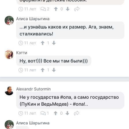
11 лет
2
0
Алиса Шарыгина
...и узнаёшь каков их размер. Ага, знаем,
сталкивались!
11 лет
1
Кэтти
Ну, вот!))) Все мы там были)))
11 лет
1
Alexandr Sutormin
Не у государства #опа, а само государство
(ПуКин и ВедьМедев) - #опа!..
11 лет
1
0
Алиса Шарыгина