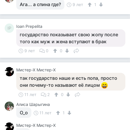
Ага... а спина где?
9 лет
1
Ioan Prepelita
IP
государство показывает свою жопу после
того как муж и жена вступают в брак
9 лет
0
0
Мистер-Х Мистер-Х
так государство наше и есть попа, просто
они почему-то называют её лицом
11 лет
2
0
Алиса Шарыгина
O_o
11 лет
1
Мистер-Х Мистер-Х