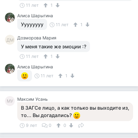
11 лет
1
Алиса Шарыгина
Уууууууу
11 лет
1
Дозморова Мария
ДМ
У меня такие же эмоции :?
11 лет
1
Алиса Шарыгина
11 лет
1
Максим Усань
МУ
В ЗАГСе лицо, а как только вы выходите из,
то... Вы догадались?
9 лет
0
0