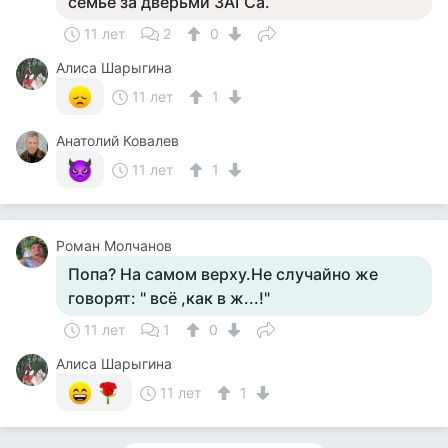
семье за дверьми ЗАГСа.
11 лет
2
0
Алиса Шарыгина
11 лет
1
Анатолий Ковалев
11 лет
1
Роман Молчанов
Попа? На самом верху.Не случайно же
говорят: " всё ,как в ж...!"
11 лет
1
0
Алиса Шарыгина
11 лет
1