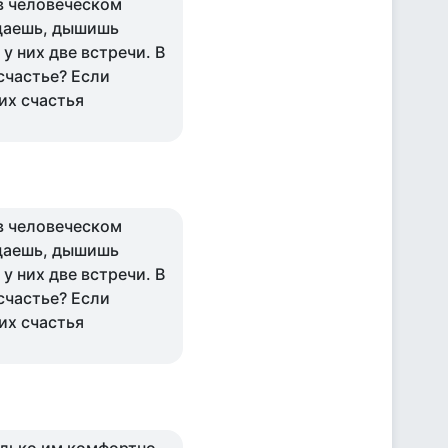
в человеческом
ущаешь, дышишь
у них две встречи. В
 счастье? Если
их счастья
в человеческом
ущаешь, дышишь
у них две встречи. В
 счастье? Если
их счастья