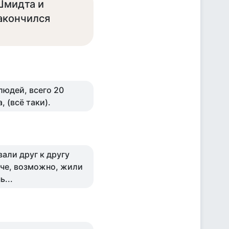
Шмидта и
закончился
 людей, всего 20
 (всё таки).
али друг к другу
аче, возможно, жили
ь...