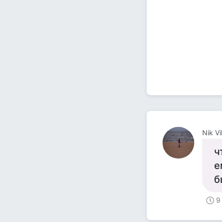
Nik Vi
ч
е
б
9