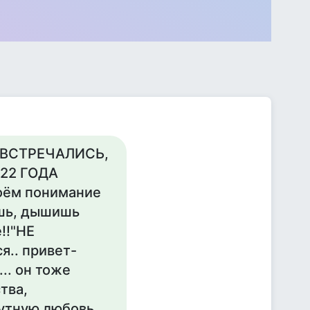
С ВСТРЕЧАЛИСЬ,
22 ГОДА
оём понимание
ишь, дышишь
!!"НЕ
я.. привет-
... он тоже
тва,
нутную любовь