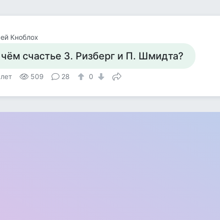
ей Кноблох
 чём счастье З. Ризберг и П. Шмидта?
 лет
509
28
0