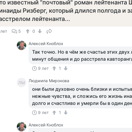
то известный "почтовый" роман лейтенанта 
инаиды Ризберг, который длился полгода и 
асстрелом лейтенанта...
 лет
5
0
Алексей Кноблох
Так точно. Но в чём же счастье этих двух
минут общения и до расстрела кавторанга,
9 лет
1
Людмила Миронова
ЛМ
они были духовно очень близки и испытыв
нежные чувства, и сложись его жизнь ин
долго и счастливо и умерли бы в один ден
9 лет
1
Алексей Кноблох