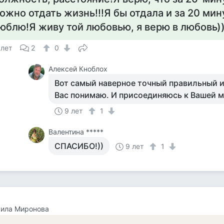
ожно отдать жизнь!!!Я бы отдала и за 20 мин
юблю!Я живу той любовью, я верю в любовь))
 лет
2
0
Алексей Кноблох
Вот самый наверное точный правильный и
Вас понимаю. И присоединяюсь к Вашей м
9 лет
1
Валентина *****
СПАСИБО!))
9 лет
1
ила Миронова