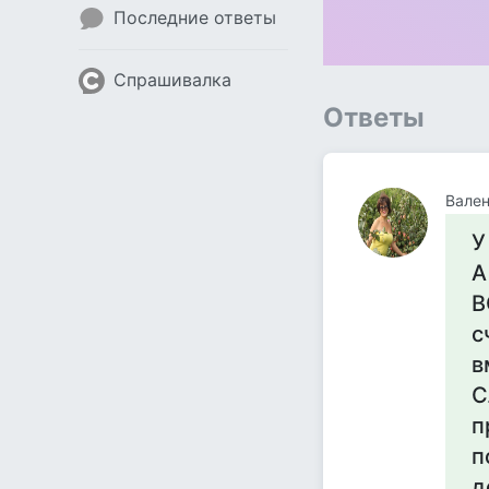
Последние ответы
Спрашивалка
Ответы
Вален
У
А
В
с
в
С
п
п
д