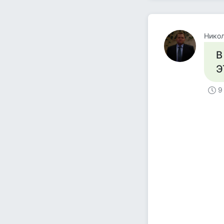
Нико
В
Э
9