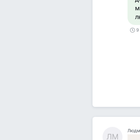
м
л
9
Людм
ЛМ