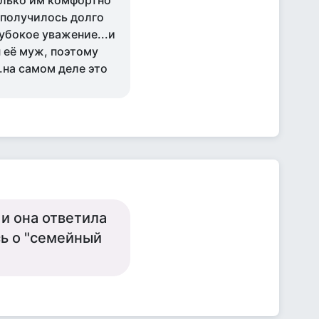
олько им комфортно
е получилось долго
лубокое уважение...и
 её муж, поэтому
.на самом деле это
 и она ответила
сь о "семейный