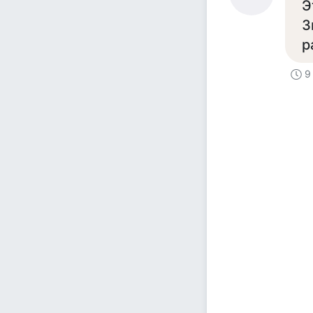
Э
З
р
9