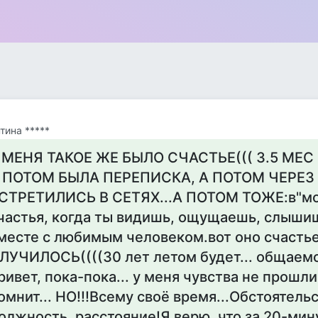
тина *****
 МЕНЯ ТАКОЕ ЖЕ БЫЛО СЧАСТЬЕ((( 3.5 МЕ
 ПОТОМ БЫЛА ПЕРЕПИСКА, А ПОТОМ ЧЕРЕЗ 
СТРЕТИЛИСЬ В СЕТЯХ...А ПОТОМ ТОЖЕ:в"м
частья, когда ты видишь, ощущаешь, слыш
месте с любимым человеком.вот оно счастье
ЛУЧИЛОСЬ((((30 лет летом будет... общаемс
ривет, пока-пока... у меня чувства не прошли
омнит... НО!!!Всему своё время...Обстоятельс
олжность, расстояние!Я верю, что за 20-ми