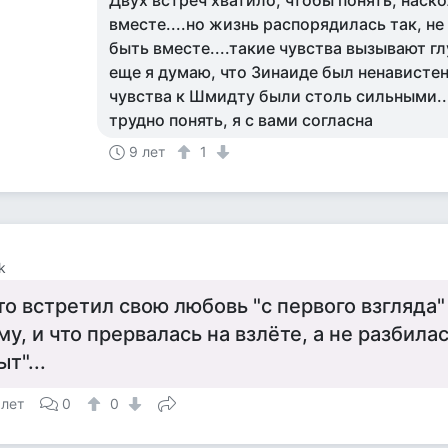
Двух встреч хватило, чтобы понять, наск
вместе....но жизнь распорядилась так, н
быть вместе....такие чувства вызывают г
еще я думаю, что Зинаиде был ненавистен
чувства к Шмидту были столь сильными..
трудно понять, я с вами согласна
9 лет
1
k
то встретил свою любовь "с первого взгляда"
му, и что прервалась на взлёте, а не разбила
ыт"...
 лет
0
0