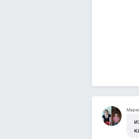
Мари
и
к