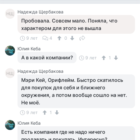
Надежда Щербакова
НЩ
Пробовала. Совсем мало. Поняла, что
характером для этого не вышла
9 лет
4
0
Юлия Кеба
А в какой компании?
9 лет
1
Надежда Щербакова
НЩ
Мэри Кей, Орифлейм. Быстро скатилось
для покупок для себя и ближнего
окружения, а потом вообще сошло на нет.
Не моё.
9 лет
1
Юлия Кеба
Есть компания где не надо ничего
продавать и покупать. Интересно?