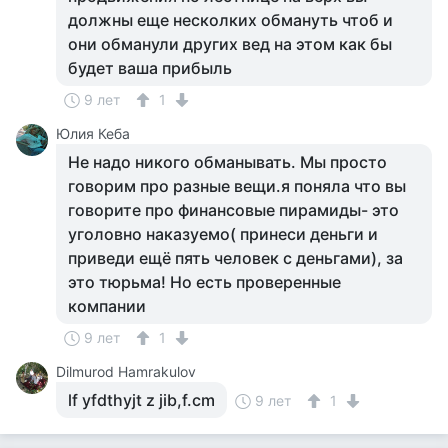
должны еще несколких обмануть чтоб и
они обманули других вед на этом как бы
будет ваша прибыль
9 лет
1
Юлия Кеба
Не надо никого обманывать. Мы просто
говорим про разные вещи.я поняла что вы
говорите про финансовые пирамиды- это
уголовно наказуемо( принеси деньги и
приведи ещё пять человек с деньгами), за
это тюрьма! Но есть проверенные
компании
9 лет
1
Dilmurod Hamrakulov
lf yfdthyjt z jib,f.cm
9 лет
1