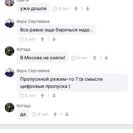
уже дошли
6 лет
1
Вера Сергеевна
Все равно еще беречься надо .
6 лет
1
Котэда
В Москве не сняли!
6 лет
1
Вера Сергеевна
Пропускной режим-то ? (в смысле
цифровые пропуска )
6 лет
1
Котэда
да
6 лет
1