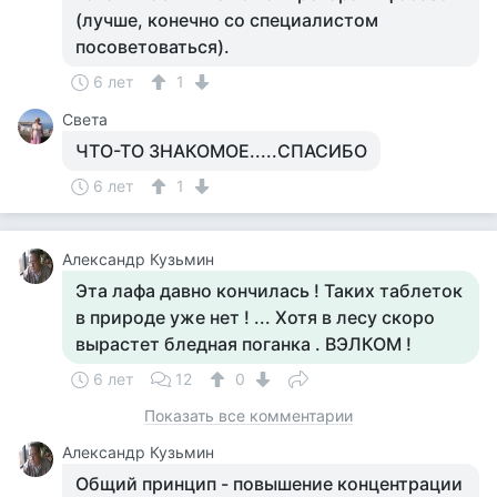
(лучше, конечно со специалистом
посоветоваться).
6 лет
1
Света
ЧТО-ТО ЗНАКОМОЕ.....СПАСИБО
6 лет
1
Aлександр Кузьмин
Эта лафа давно кончилась ! Таких таблеток
в природе уже нет ! ... Хотя в лесу скоро
вырастет бледная поганка . ВЭЛКОМ !
6 лет
12
0
Показать все комментарии
Aлександр Кузьмин
Общий принцип - повышение концентрации