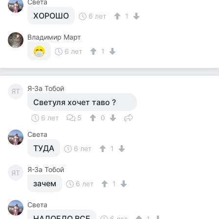
Света
ХОРОШО
6 лет
1
Владимир Март
6 лет
1
Я-За Тобой
ЯТ
Светуля хочет таво ?
6 лет
5
0
Света
ТУДА
6 лет
1
Я-За Тобой
ЯТ
зачем
6 лет
1
Света
НАДОЕЛО ВСЕ
6 лет
1