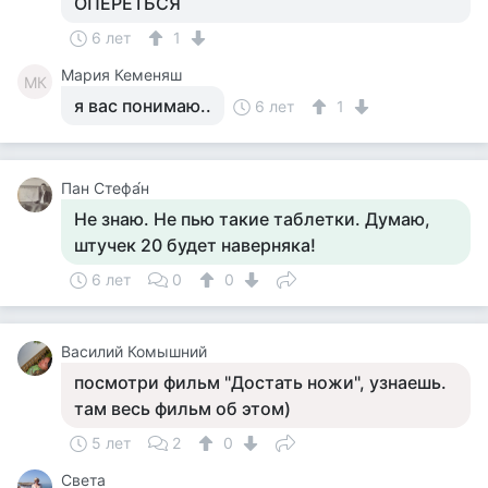
ОПЕРЕТЬСЯ
6 лет
1
Мария Кеменяш
МК
я вас понимаю..
6 лет
1
Пан Стефа́н
Не знаю. Не пью такие таблетки. Думаю,
штучек 20 будет наверняка!
6 лет
0
0
Василий Комышний
посмотри фильм "Достать ножи", узнаешь.
там весь фильм об этом)
5 лет
2
0
Света