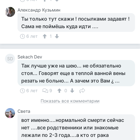
Aлександр Кузьмин
Ты только тут скажи ! посылками задавят !
Сама не поймёшь куда идти ....
6 лет
1
Sekach Dev
SD
Так лучше уже на шею... не обязательно
стоя... Говорят еще в теплой ванной вены
резать не больно... А зачем это Вам ¿ ...
6 лет
9
0
Показать все комментарии
Света
вот именно....нормальной смерти сейчас
нет ....все родственники или знакомые
лежали по 2-3 года....а кто от рака