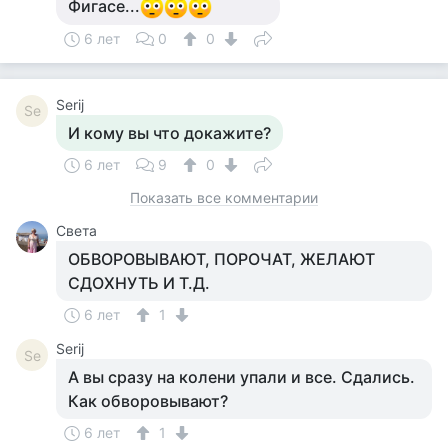
Фигасе...
6 лет
0
0
Serij
Se
И кому вы что докажите?
6 лет
9
0
Показать все комментарии
Света
ОБВОРОВЫВАЮТ, ПОРОЧАТ, ЖЕЛАЮТ
СДОХНУТЬ И Т.Д.
6 лет
1
Serij
Se
А вы сразу на колени упали и все. Сдались.
Как обворовывают?
6 лет
1