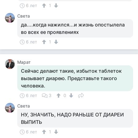
6 лет
1
Света
да....когда нажился...и жизнь опостылела
во всех ее проявлениях
6 лет
1
Марат
Сейчас делают такие, избыток таблеток
вызывает диарею. Представьте такого
человека.
6 лет
3
0
Света
НУ, ЗНАЧИТЬ, НАДО РАНЬШЕ ОТ ДИАРЕИ
ВЫПИТЬ
6 лет
1