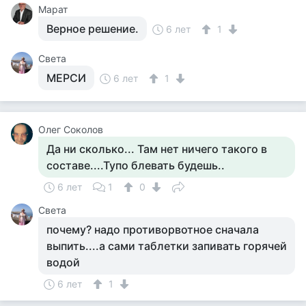
Марат
Верное решение.
6 лет
1
Света
МЕРСИ
6 лет
1
Олег Соколов
Да ни сколько... Там нет ничего такого в
составе....Тупо блевать будешь..
6 лет
1
0
Света
почему? надо противорвотное сначала
выпить....а сами таблетки запивать горячей
водой
6 лет
1