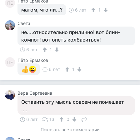
Пётр Ермаков
ПЕ
матом, что ли...?
6 лет
1
Света
не....относительно прилично! вот блин-
компот! вот опеть колбаситься!
6 лет
1
Пётр Ермаков
ПЕ
6 лет
1
Вера Сергеевна
Оставить эту мысль совсем не помешает
....
6 лет
13
0
Показать все комментарии
Света