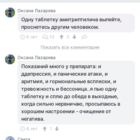
Оксана Лаzaрева
Одну таблетку амитриптилина выпейте,
проснетесь другим человеком.
6 лет
10
0
Показать все комментарии
Оксана Лаzaрева
Показаний много у препарата: и
ддепрессия, и панические атаки, и
аритмия, и гормональные всплески, и
тревожность и бессоница..я пью одну
таблетку и сплю до обеда в выходные,
когда сильно нервничаю, просыпаюсь в
хорошем настроении - очищение от
негатива.
6 лет
1
Света