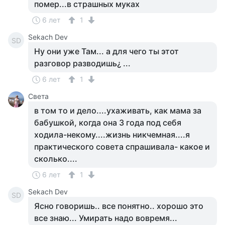
помер...в страшных муках
6 лет
1
Sekach Dev
SD
Ну они уже Там... а для чего ты этот
разговор разводишь¿ ...
6 лет
1
Света
в том то и дело....ухаживать, как мама за
бабушкой, когда она 3 года под себя
ходила-некому....жизнь никчемная....я
практического совета спрашивала- какое и
сколько....
6 лет
1
Sekach Dev
SD
Ясно говоришь.. все понятно.. хорошо это
все знаю... Умирать надо вовремя...