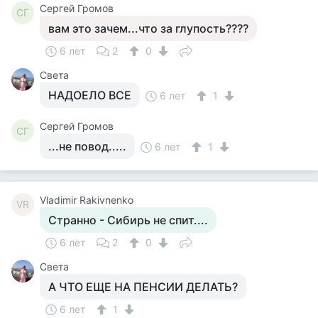
Сергей Громов
СГ
вам это зачем...что за глупость????
6 лет
2
0
Света
НАДОЕЛО ВСЕ
6 лет
1
Сергей Громов
СГ
...не повод.....
6 лет
1
Vladimir Rakivnenko
VR
Странно - Сибирь не спит....
6 лет
2
0
Света
А ЧТО ЕЩЕ НА ПЕНСИИ ДЕЛАТЬ?
6 лет
1