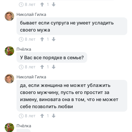
8 лет
1
Николай Гилка
бывает если супруга не умеет усладить
своего мужа
8 лет
1
Пчёлка
У Вас все порядке в семье?
8 лет
1
Николай Гилка
да, если женщина не может ублажить
своего мужчину, пусть его простит за
измену, виновата она в том, что не может
себе позволить любви
8 лет
1
Пчёлка