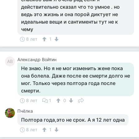
действительно сказал что то умное . но
ведь это жизнь и она порой диктует не
идеальные вещи и сантименты тут не к
чему
8 лет
1
Александр Войтин
АВ
Не знаю. Но я не мог изменить жене пока
она болела. Даже после ее смерти долго не
мог. Только через полтора года после
смерти.
8 лет
1
0
Пчёлка
Полтора года,это не срок. А я 12 лет одна
8 лет
1