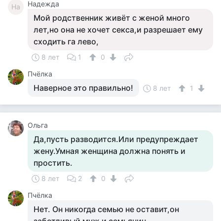
Надежда
На
Мой родственник живёт с женой много
лет,но она не хочет секса,и разрешает ему
сходить га лево,
8 лет
1
0
Пчёлка
Наверное это правильно!
8 лет
1
Ольга
Да,пусть разводится.Или предупреждает
жену.Умная женщина должна понять и
простить.
8 лет
2
0
Пчёлка
Нет. Он никогда семью не оставит,он