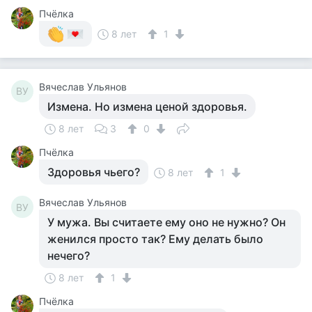
Пчёлка
8 лет
1
Вячеслав Ульянов
ВУ
Измена. Но измена ценой здоровья.
8 лет
3
0
Пчёлка
Здоровья чьего?
8 лет
1
Вячеслав Ульянов
ВУ
У мужа. Вы считаете ему оно не нужно? Он
женился просто так? Ему делать было
нечего?
8 лет
1
Пчёлка