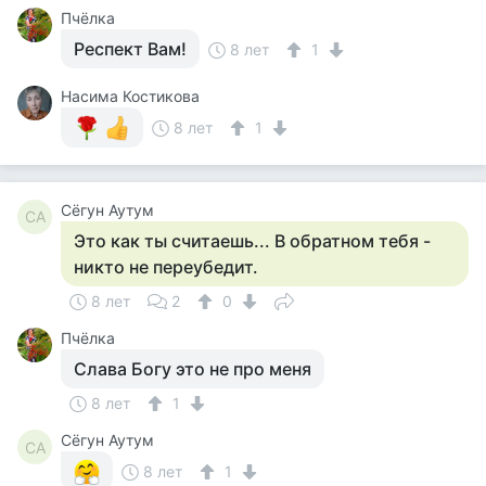
Пчёлка
Респект Вам!
8 лет
1
Насима Костикова
8 лет
1
Сёгун Аутум
СА
Это как ты считаешь... В обратном тебя -
никто не переубедит.
8 лет
2
0
Пчёлка
Слава Богу это не про меня
8 лет
1
Сёгун Аутум
СА
8 лет
1