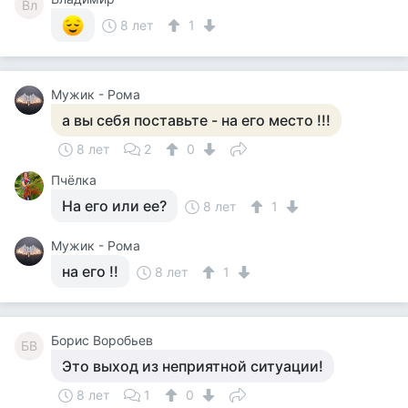
Вл
8 лет
1
Мужик - Рома
а вы себя поставьте - на его место !!!
8 лет
2
0
Пчёлка
На его или ее?
8 лет
1
Мужик - Рома
на его !!
8 лет
1
Борис Воробьев
БВ
Это выход из неприятной ситуации!
8 лет
1
0