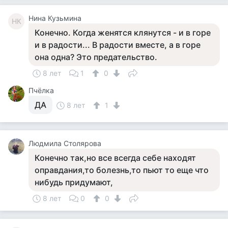
Нина Кузьмина
НК
Конечно. Когда женятся клянутся - и в горе
и в радости... В радости вместе, а в горе
она одна? Это предательство.
8 лет
1
0
Пчёлка
ДА
8 лет
1
Людмила Столярова
Конечно так,но все всегда себе находят
оправдания,то болезнь,то пьют то еще что
нибудь придумают,
8 лет
0
0