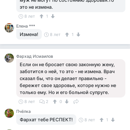
муж не могут по состоянию здоровья.то
это не измена.
8 лет
1
Елена ***
Измена!
8 лет
1
Фархад Исмаилов
Если он не бросает свою законную жену,
заботится о ней, то это - не измена. Врач
сказал бы, что он делает правильно -
бережет свое здоровье, которе нужно не
только ему. Но и его больной супруге.
8 лет
2
0
Пчёлка
Фархат тебе РЕСПЕКТ!
8 лет
1