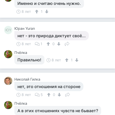
Именно и считаю очень нужно.
8 лет
1
Юран Yuran
ЮY
нет - это природа диктует своё...
8 лет
1
0
Пчёлка
Правильно!
8 лет
1
Николай Гилка
нет, это отношения на стороне
8 лет
5
0
Пчёлка
А в этих отношениях чувств не бывает?