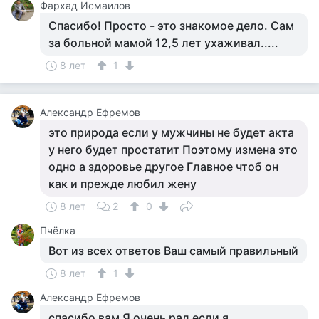
Фархад Исмаилов
Спасибо! Просто - это знакомое дело. Сам
за больной мамой 12,5 лет ухаживал.....
8 лет
1
Александр Ефремов
это природа если у мужчины не будет акта
у него будет простатит Поэтому измена это
одно а здоровье другое Главное чтоб он
как и прежде любил жену
8 лет
2
0
Пчёлка
Вот из всех ответов Ваш самый правильный
8 лет
1
Александр Ефремов
спасибо вам Я очень рад если я