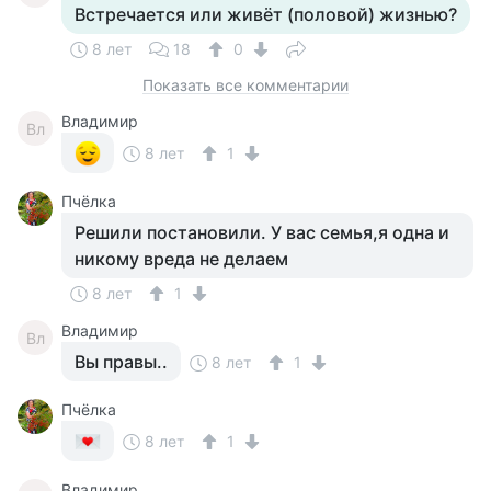
Встречается или живёт (половой) жизнью?
8 лет
18
0
Показать все комментарии
Владимир
Вл
8 лет
1
Пчёлка
Решили постановили. У вас семья,я одна и
никому вреда не делаем
8 лет
1
Владимир
Вл
Вы правы..
8 лет
1
Пчёлка
8 лет
1
Владимир