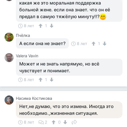
какая же это моральная поддержка
больной жене. если она знает. что он её
предал в самую тяжёлую минуту!!?
8 лет
1
Пчёлка
А если она не знает?
8 лет
1
Valera Vavin
Может и не знать напрямую, но всё
чувствует и понимает.
8 лет
1
Насима Костикова
Нет,не думаю, что это измена. Иногда это
необходимо.,жизненная ситуация.
8 лет
2
0