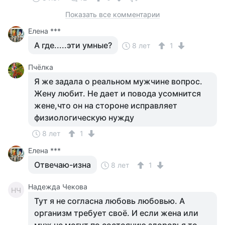
Показать все комментарии
Елена ***
А где.....эти умные?
8 лет
1
Пчёлка
Я же задала о реальном мужчине вопрос.
Жену любит. Не дает и повода усомнится
жене,что он на стороне исправляет
физиологическую нужду
8 лет
1
Елена ***
Отвечаю-изна
8 лет
1
Надежда Чекова
НЧ
Тут я не согласна любовь любовью. А
организм требует своё. И если жена или