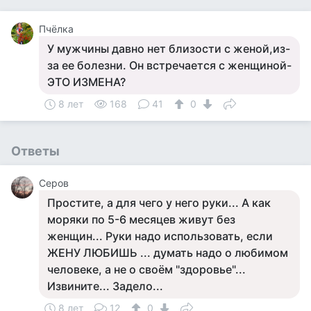
Пчёлка
У мужчины давно нет близости с женой,из-
за ее болезни. Он встречается с женщиной-
ЭТО ИЗМЕНА?
8 лет
168
41
0
Ответы
Серов
Простите, а для чего у него руки... А как
моряки по 5-6 месяцев живут без
женщин... Руки надо использовать, если
ЖЕНУ ЛЮБИШЬ ... думать надо о любимом
человеке, а не о своём "здоровье"...
Извините... Задело...
8 лет
12
0