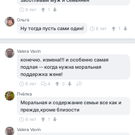
заботливый муж и семьянин
8 лет
1
Ольга
Ну тогда пусть сами один!
8 лет
1
Valera Vavin
конечно. измена!!! и особенно самая
подлая -- когда нужна моральная
поддержка жене!
8 лет
4
0
Пчёлка
Моральная и содержание семьи все как и
прежде,кроме близости
8 лет
1
Valera Vavin