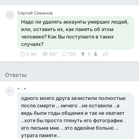
Сергей Семенов
СС
Надо ли удалять аккаунты умерших людей,
или, оставить их, как память об этом
человеке? Как Вы поступаете в таких
случаях?
5 лет
997
120
0
Ответы
* - *
*-
одного моего друга зачистили полностью
после смерти ...ничего ..не оставили ..а
ведь были годы общения и так не хватает
..хотя бы просто глянуть его фотографии .
его письма мне .. это вдвойне больно ..
утрата памяти .