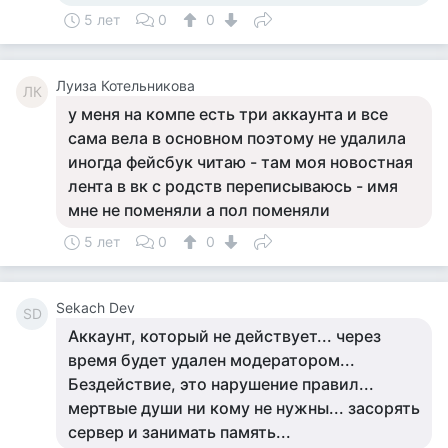
5 лет
0
0
Луиза Котельникова
ЛК
у меня на компе есть три аккаунта и все
сама вела в основном поэтому не удалила
иногда фейсбук читаю - там моя новостная
лента в вк с родств переписываюсь - имя
мне не поменяли а пол поменяли
5 лет
0
0
Sekach Dev
SD
Аккаунт, который не действует... через
время будет удален модератором...
Бездействие, это нарушение правил...
мертвые души ни кому не нужны... засорять
сервер и занимать память...