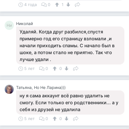
4 года
0
1
Николай
Ни
Удаляй. Когда друг разбился,спустя
примерно год его страницу взломали ,и
начали приходить спамы. С начало был в
шоке, а потом стало не приятно. Так что
лучше удали .
5 лет
0
0
Татьяна, Но Не Ларина)))
ну я сама аккаунт всё равно удалить не
смогу. Если только его родственники... а у
себя из друзей не удалила
5 лет
0
0