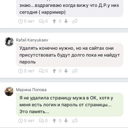
знаю...вздрагиваю когда вижу что Д.Р.у них
сегодня ( нарример)
5 лет
0
0
Rafail Kanyukaev
Удалять конечно нужно, но на сайтах они
присутствовать будут долго пока не найдут
пароль
5 лет
0
0
Марина Попова
Я не удалила страницу мужа в ОК, хотя у
меня есть логин и пароль от страницы...
Это память...
5 лет
0
0