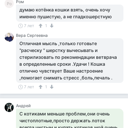
Ром
Ро
думаю котёнка кошки взять, очень хочу
именно пушистую, а не гладкошерстную
7 лет
1
Вера Сергеевна
Отличная мысль ,только готовьте
"расческу " шерстку вычесывать и
стерилизовать по рекомендации ветврача
в определенные сроки .Удачи ! Кошка
отлично чувствует Ваше настроение
,помогает снимать стресс ,боль,печаль .
7 лет
1
Андрей
С котиками меньше проблем,они очень
чистоплотные,просто держать лоток
всегда чистым и купать котиков,мой очень