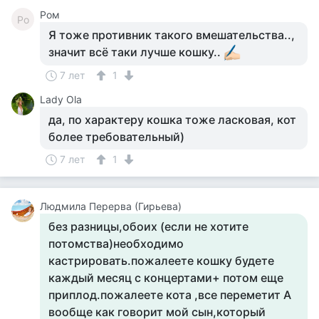
Ром
Ро
Я тоже противник такого вмешательства..,
значит всё таки лучше кошку..
7 лет
1
Lady Ola
да, по характеру кошка тоже ласковая, кот
более требовательный)
7 лет
1
Людмила Перерва (Гирьева)
без разницы,обоих (если не хотите
потомства)необходимо
кастрировать.пожалеете кошку будете
каждый месяц с концертами+ потом еще
приплод.пожалеете кота ,все переметит А
вообще как говорит мой сын,который