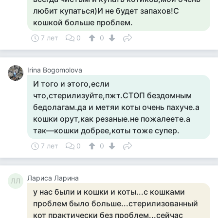
любит купаться)И не будет запахов!С
кошкой больше проблем.
7 лет
0
0
Irina Bogomolova
И того и этого,если
что,стерилизуйте,пжт.СТОП бездомным
бедолагам.да и метяи коты очень пахуче.а
кошки орут,как резаные.не пожалеете.а
так—кошки добрее,коты тоже супер.
7 лет
0
0
Лариса Ларина
ЛЛ
у нас были и кошки и коты...с кошками
проблем было больше...стерилизованный
кот практически без проблем...сейчас