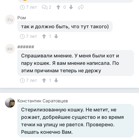
7 лет
2
0
Ром
Ро
так и должно быть, что тут такого)
7 лет
1
######
##
Спрашивали мнение. У меня были кот и
пару кошек. Я вам мнение написала. По
этим причинам теперь не держу
7 лет
1
Константин Саратовцев
Стерилизованную кошку. Не метит, не
рожает, добрейшее существо и во время
течки на улицу не рвется. Проверено.
Решать конечно Вам.