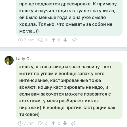
проще поддаются дрессировке. К примеру
кошку я научил ходить в туалет на унитаз,
ей было меньше года и она уже смело
ходила. Только, что смывать за собой не
могла..))
7 лет
0
0
Lady Ola
кошку, я кошатница и знаю разницу - кот
метит по углам и вообще запах у него
интенсивнее, кастрированные тоже
воняют, кошку кастрировать не надо, и
если вам захочется можете повозится с
котятами, у меня разбирают их как
пирожки) Я вообще против кастрации как
таковой)
7 лет
2
0