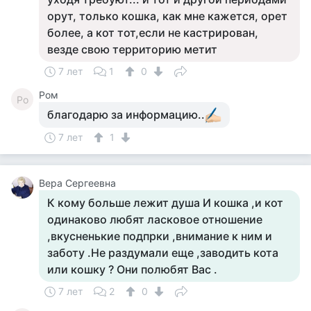
орут, только кошка, как мне кажется, орет
более, а кот тот,если не кастрирован,
везде свою территорию метит
7 лет
1
0
Ром
Ро
благодарю за информацию..
7 лет
1
Вера Сергеевна
К кому больше лежит душа И кошка ,и кот
одинаково любят ласковое отношение
,вкусненькие подпрки ,внимание к ним и
заботу .Не раздумали еще ,заводить кота
или кошку ? Они полюбят Вас .
7 лет
2
0