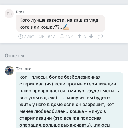
Ром
Ро
Кого лучше завести, на ваш взгляд,
кота или кошку??..
7 лет
1 947
457
5
Ответы
Татьяна
кот - плюсы, более безболезненная
стерилизация( если против стерилизации,
плюс превращается в минус...будет метить
все углы в доме)...... минусы, вы будете
жить у него в доме если он разрешит, кот
менее любвеобилен...кошка - минус в
стерилизации (это все же полосная
операция,дольше выхаживать)...плюсы -