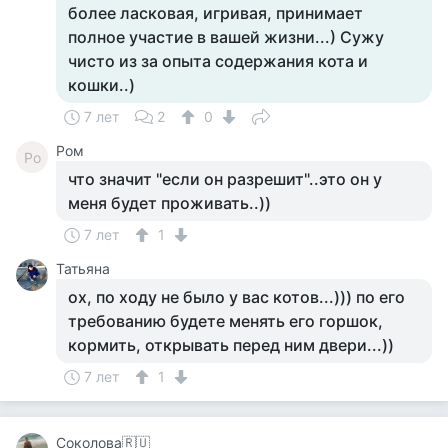
более ласковая, игривая, принимает
полное участие в вашей жизни...) Сужу
чисто из за опыта содержания кота и
кошки..)
7 лет
2
0
Ром
Ро
что значит "если он разрешит"..это он у
меня будет проживать..))
7 лет
1
Татьяна
ох, по ходу не было у вас котов...))) по его
требованию будете менять его горшок,
кормить, открывать перед ним двери...))
7 лет
1
Соколова🇷🇺