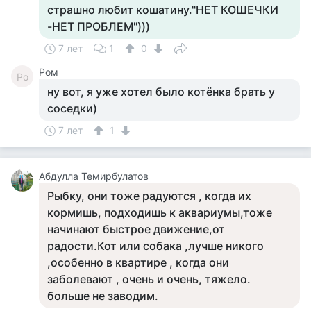
страшно любит кошатину."НЕТ КОШЕЧКИ
-НЕТ ПРОБЛЕМ")))
7 лет
1
0
Ром
Ро
ну вот, я уже хотел было котёнка брать у
соседки)
7 лет
1
Абдулла Темирбулатов
Рыбку, они тоже радуются , когда их
кормишь, подходишь к аквариумы,тоже
начинают быстрое движение,от
радости.Кот или собака ,лучше никого
,особенно в квартире , когда они
заболевают , очень и очень, тяжело.
больше не заводим.