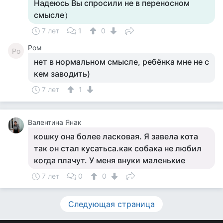
Надеюсь Вы спросили не в переносном
смысле）
7 лет
1
0
Ром
Ро
нет в нормальном смысле, ребёнка мне не с
кем заводить)
7 лет
1
Валентина Янак
кошку она более ласковая. Я завела кота
так он стал кусатьса.как собака не любил
когда плачут. У меня внуки маленькие
7 лет
0
0
Следующая страница