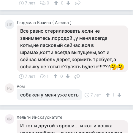
7 лет
0
0
Людмила Козина ( Агеева )
ЛК
Все равно стерилизовать,если не
занимаетесь,породой,,у меня всегда
коты,не ласковый сейчас,вся в
шрамах,когти всегда выпущены,вот и
сейчас мебель дерет,кормить требует,а
собачку не хотите?гулять будете!!!???
7 лет
1
0
Ром
Ро
собакен у меня уже есть
7 лет
1
Хельги Инскаускатите
ХИ
И тот и другой хороши... и кот и кошка
уходя требуют... и тот и другой периодами