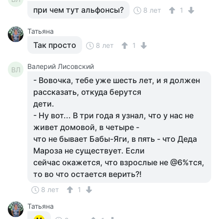
при чем тут альфонсы?
8 лет
1
Татьяна
Так просто
8 лет
1
Валерий Лисовский
ВЛ
- Вовочка, тебе уже шесть лет, и я должен
рассказать, откуда берутся
дети.
- Ну вот... В три года я узнал, что у нас не
живет домовой, в четыре -
что не бывает Бабы-Яги, в пять - что Деда
Мароза не существует. Если
сейчас окажется, что взрослые не @6%тся,
то во что остается верить?!
8 лет
1
Татьяна