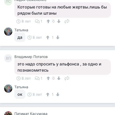
ЛС
Которые готовы на любые жертвы.лишь бы
рядом были штаны
8 лет
1
0
Татьяна
да
8 лет
1
Владимир Потапов
ВП
это надо спросить у альфонса , за одно и
познакомитесь
8 лет
1
0
Татьяна
ок
8 лет
1
Патимат Касумова