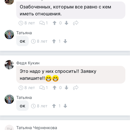
Озабоченных, которым все равно с кем
иметь отношения.
8 лет
1
0
Татьяна
ок
8 лет
1
Федя Кукин
Это надо у них спросить!! Заявку
напишите!!
8 лет
1
0
Татьяна
ок
8 лет
1
Татьяна Черненкова
ТЧ