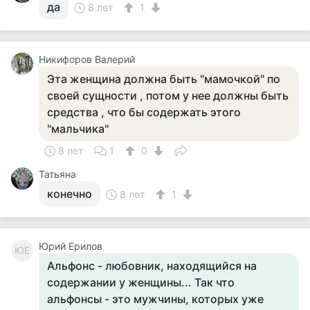
да
8 лет
1
Никифоров Валерий
Эта женщина должна быть "мамочкой" по
своей сущности , потом у нее должны быть
средства , что бы содержать этого
"мальчика"
8 лет
1
0
Татьяна
конечно
8 лет
1
Юрий Ерилов
ЮЕ
Альфонс - любовник, находящийся на
содержании у женщины... Так что
альфонсы - это мужчины, которых уже