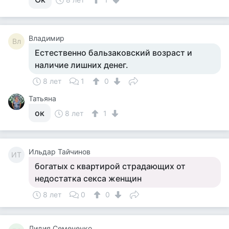
Владимир
Вл
Естественно бальзаковский возраст и
наличие лишних денег.
8 лет
1
0
Татьяна
ок
8 лет
1
Ильдар Тайчинов
ИТ
богатых с квартирой страдающих от
недостатка секса женщин
8 лет
0
0
Лидия Семененко