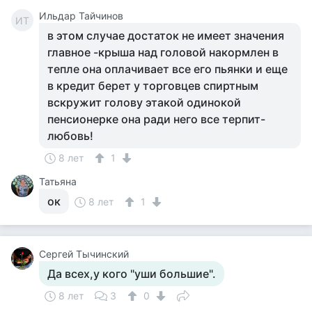
Ильдар Тайчинов
ИТ
в этом случае достаток не имеет значения
главное -крыша над головой накормлен в
тепле она оплачивает все его пьянки и еще
в кредит берет у торговцев спиртным
вскружит голову этакой одинокой
пенсионерке она ради него все терпит-
любовь!
8 лет
1
Татьяна
ок
8 лет
1
Сергей Тычинский
Да всех,у кого "уши большие".
8 лет
3
0