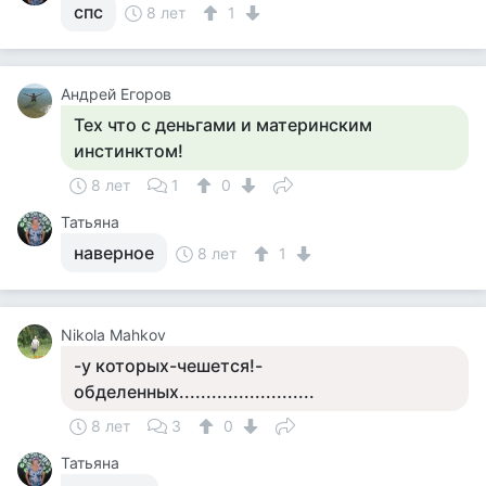
спс
8 лет
1
Андрей Егоров
Тех что с деньгами и материнским
инстинктом!
8 лет
1
0
Татьяна
наверное
8 лет
1
Nikola Mahkov
-у которых-чешется!-
обделенных.........................
8 лет
3
0
Татьяна