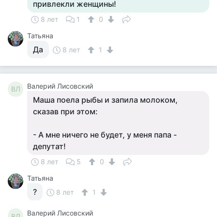
привлекли женщины!
8 лет
1
0
Татьяна
Да
8 лет
1
Валерий Лисовский
ВЛ
Маша поела рыбы и запила молоком,
сказав при этом:
- А мне ничего не будет, у меня папа -
депутат!
8 лет
5
0
Татьяна
?
8 лет
1
Валерий Лисовский
ВЛ