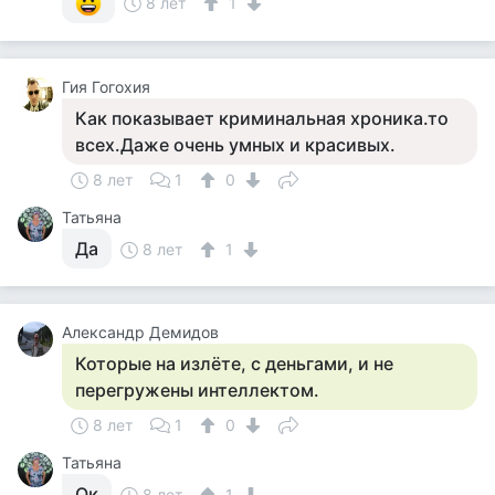
8 лет
1
Гия Гогохия
Как показывает криминальная хроника.то
всех.Даже очень умных и красивых.
8 лет
1
0
Татьяна
Да
8 лет
1
Александр Демидов
Которые на излёте, с деньгами, и не
перегружены интеллектом.
8 лет
1
0
Татьяна
Ок
8 лет
1