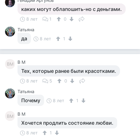
Генадий Аргунов
каких могут облапошить-но с деньгами.
8 лет
1
0
Татьяна
да
8 лет
1
В М
ВМ
Тех, которые ранее были красотками.
8 лет
5
0
Татьяна
Почему
8 лет
1
В М
ВМ
Хочется продлить состояние любви.
8 лет
1