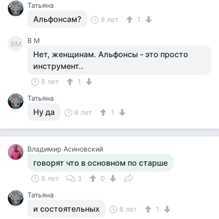
Татьяна
Альфонсам?
8 лет
1
В М
ВМ
Нет, женщинам. Альфонсы - это просто
инструмент..
8 лет
1
Татьяна
Ну да
8 лет
1
Владимир Асиновский
говорят что в основном по старше
8 лет
3
0
Татьяна
и состоятельных
8 лет
1